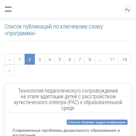
Ру
Список публикаций по ключевому слову:
«программа»
«
1
2
3
4
5
6
7
8
...
17
18
»
Технология педагогического сопровождения
на этапе адаптации детей с расстройством
аутистического спектра (РАС) к образовательной
среде
Статья в сборнике трудов конференции
Современные проблемы дошкольного образования и
воспитания