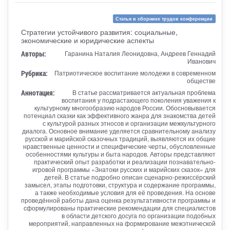
Статья в сборнике трудов конференции
Стратегии устойчивого развития: социальные,
экономические и юридические аспекты
Авторы:
Гаранина Наталия Леонидовна, Андреев Геннадий
Иванович
Рубрика:
Патриотическое воспитание молодежи в современном
обществе
Аннотация:
В статье рассматривается актуальная проблема
воспитания у подрастающего поколения уважения к
культурному многообразию народов России. Обосновывается
потенциал сказки как эффективного жанра для знакомства детей
с культурой разных этносов и организации межкультурного
диалога. Основное внимание уделяется сравнительному анализу
русской и марийской сказочных традиций, выявляются их общие
нравственные ценности и специфические черты, обусловленные
особенностями культуры и быта народов. Авторы представляют
практический опыт разработки и реализации познавательно-
игровой программы «Знатоки русских и марийских сказок» для
детей. В статье подробно описан сценарно-режиссёрский
замысел, этапы подготовки, структура и содержание программы,
а также необходимые условия для её проведения. На основе
проведённой работы дана оценка результативности программы и
сформулированы практические рекомендации для специалистов
в области детского досуга по организации подобных
мероприятий, направленных на формирование межэтнической