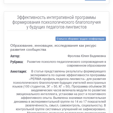
Эффективность интегративной программы
формирования психологического благополучия
у будущих педагогов-лингвистов
Статья в сборнике трудов конференции
Образование, инновации, исследования как ресурс
развития сообщества
Автор:
Фролова Юлия Вадимовна
Рубрика:
Развитие психолого-педагогического сопровождения в
современном образовании
Аннотация:
В статье представлены результаты формирующего
эксперимента по оценке эффективности программы
«PERMA-профиль педагога-лингвиста» для развития
психологического благополучия будущих учителей иностранных
языков (100 студентов, ЭГ = 50, КГ = 50). Программа объёмом 36
академических часов включала модули по развитию
эмоционального интеллекта, установки на рост и позитивного
аффективного опыта. Выявлена значимая положительная
динамика в экспериментальной группе по 14 из 17 показателей
(вовлечённость, смысл, самоконтроль, социальность). В
контрольной группе системных улучшений не зафиксировано.
Межгрупповое сравнение подтвердило превосходство