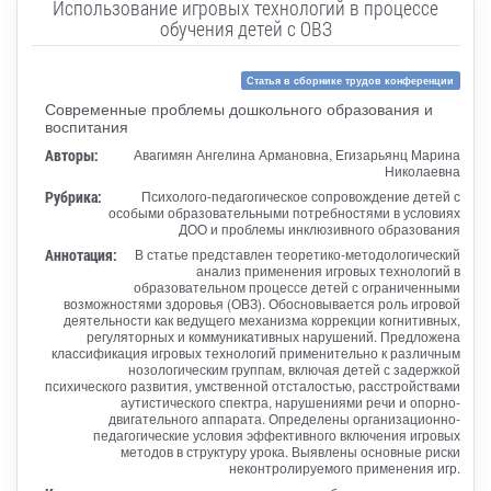
Использование игровых технологий в процессе
обучения детей с ОВЗ
Статья в сборнике трудов конференции
Современные проблемы дошкольного образования и
воспитания
Авторы:
Авагимян Ангелина Армановна, Егизарьянц Марина
Николаевна
Рубрика:
Психолого-педагогическое сопровождение детей с
особыми образовательными потребностями в условиях
ДОО и проблемы инклюзивного образования
Аннотация:
В статье представлен теоретико-методологический
анализ применения игровых технологий в
образовательном процессе детей с ограниченными
возможностями здоровья (ОВЗ). Обосновывается роль игровой
деятельности как ведущего механизма коррекции когнитивных,
регуляторных и коммуникативных нарушений. Предложена
классификация игровых технологий применительно к различным
нозологическим группам, включая детей с задержкой
психического развития, умственной отсталостью, расстройствами
аутистического спектра, нарушениями речи и опорно-
двигательного аппарата. Определены организационно-
педагогические условия эффективного включения игровых
методов в структуру урока. Выявлены основные риски
неконтролируемого применения игр.