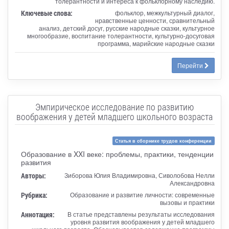
толерантности и интереса к фольклорному наследию.
Ключевые слова:
фольклор, межкультурный диалог,
нравственные ценности, сравнительный
анализ, детский досуг, русские народные сказки, культурное
многообразие, воспитание толерантности, культурно-досуговая
программа, марийские народные сказки
Перейти
Эмпирическое исследование по развитию
воображения у детей младшего школьного возраста
Статья в сборнике трудов конференции
Образование в XXI веке: проблемы, практики, тенденции
развития
Авторы:
Зиборова Юлия Владимировна, Сиволобова Нелли
Александровна
Рубрика:
Образование и развитие личности: современные
вызовы и практики
Аннотация:
В статье представлены результаты исследования
уровня развития воображения у детей младшего