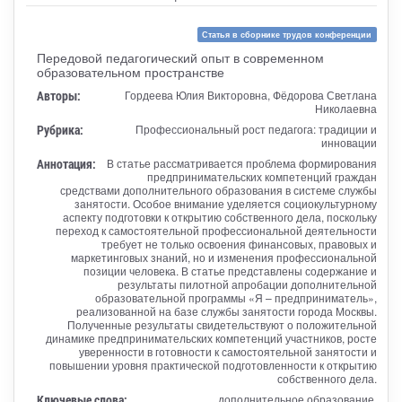
Статья в сборнике трудов конференции
Передовой педагогический опыт в современном
образовательном пространстве
Авторы:
Гордеева Юлия Викторовна, Фёдорова Светлана
Николаевна
Рубрика:
Профессиональный рост педагога: традиции и
инновации
Аннотация:
В статье рассматривается проблема формирования
предпринимательских компетенций граждан
средствами дополнительного образования в системе службы
занятости. Особое внимание уделяется социокультурному
аспекту подготовки к открытию собственного дела, поскольку
переход к самостоятельной профессиональной деятельности
требует не только освоения финансовых, правовых и
маркетинговых знаний, но и изменения профессиональной
позиции человека. В статье представлены содержание и
результаты пилотной апробации дополнительной
образовательной программы «Я – предприниматель»,
реализованной на базе службы занятости города Москвы.
Полученные результаты свидетельствуют о положительной
динамике предпринимательских компетенций участников, росте
уверенности в готовности к самостоятельной занятости и
повышении уровня практической подготовленности к открытию
собственного дела.
Ключевые слова:
дополнительное образование,