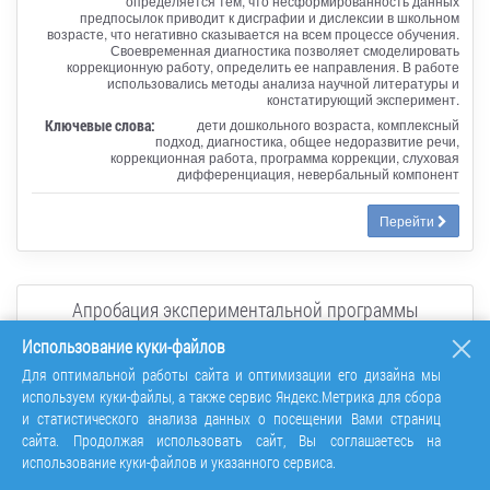
определяется тем, что несформированность данных
предпосылок приводит к дисграфии и дислексии в школьном
возрасте, что негативно сказывается на всем процессе обучения.
Своевременная диагностика позволяет смоделировать
коррекционную работу, определить ее направления. В работе
использовались методы анализа научной литературы и
констатирующий эксперимент.
Ключевые слова:
дети дошкольного возраста, комплексный
подход, диагностика, общее недоразвитие речи,
коррекционная работа, программа коррекции, слуховая
дифференциация, невербальный компонент
Перейти
Апробация экспериментальной программы
по формированию игровых навыков
Использование куки-файлов
на первоначальном этапе обучения игре
на фортепиано в условиях дополнительного
Для оптимальной работы сайта и оптимизации его дизайна мы
образования
используем куки-файлы, а также сервис Яндекс.Метрика для сбора
и статистического анализа данных о посещении Вами страниц
сайта. Продолжая использовать сайт, Вы соглашаетесь на
Статья в сборнике трудов конференции
использование куки-файлов и указанного сервиса.
Психолого-педагогическое сопровождение общего,
специального и инклюзивного образования детей и