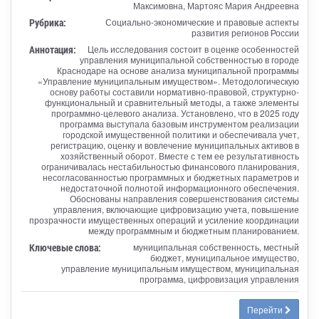
Максимовна, Мартояс Мария Андреевна
Рубрика:
Социально-экономические и правовые аспекты
развития регионов России
Аннотация:
Цель исследования состоит в оценке особенностей
управления муниципальной собственностью в городе
Краснодаре на основе анализа муниципальной программы
«Управление муниципальным имуществом». Методологическую
основу работы составили нормативно-правовой, структурно-
функциональный и сравнительный методы, а также элементы
программно-целевого анализа. Установлено, что в 2025 году
программа выступала базовым инструментом реализации
городской имущественной политики и обеспечивала учет,
регистрацию, оценку и вовлечение муниципальных активов в
хозяйственный оборот. Вместе с тем ее результативность
ограничивалась нестабильностью финансового планирования,
несогласованностью программных и бюджетных параметров и
недостаточной полнотой информационного обеспечения.
Обоснованы направления совершенствования системы
управления, включающие цифровизацию учета, повышение
прозрачности имущественных операций и усиление координации
между программным и бюджетным планированием.
Ключевые слова:
муниципальная собственность, местный
бюджет, муниципальное имущество,
управление муниципальным имуществом, муниципальная
программа, цифровизация управления
Перейти