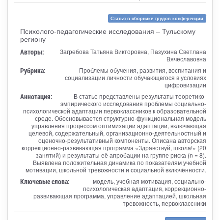
Статья в сборнике трудов конференции
Психолого-педагогические исследования – Тульскому
региону
Авторы:
Загребова Татьяна Викторовна, Пазухина Светлана
Вячеславовна
Рубрика:
Проблемы обучения, развития, воспитания и
социализации личности обучающегося в условиях
цифровизации
Аннотация:
В статье представлены результаты теоретико-
эмпирического исследования проблемы социально-
психологической адаптации первоклассников к образовательной
среде. Обосновывается структурно-функциональная модель
управления процессом оптимизации адаптации, включающая
целевой, содержательный, организационно-деятельностный и
оценочно-результативный компоненты. Описана авторская
коррекционно-развивающая программа «Здравствуй, школа!» (20
занятий) и результаты её апробации на группе риска (n = 8).
Выявлена положительная динамика по показателям учебной
мотивации, школьной тревожности и социальной включённости.
Ключевые слова:
модель, учебная мотивация, социально-
психологическая адаптация, коррекционно-
развивающая программа, управление адаптацией, школьная
тревожность, первоклассники