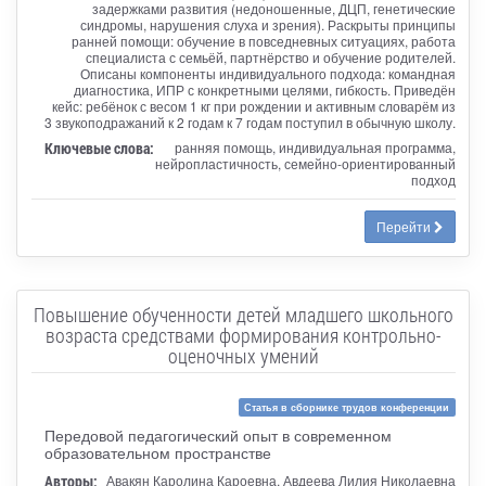
задержками развития (недоношенные, ДЦП, генетические
синдромы, нарушения слуха и зрения). Раскрыты принципы
ранней помощи: обучение в повседневных ситуациях, работа
специалиста с семьёй, партнёрство и обучение родителей.
Описаны компоненты индивидуального подхода: командная
диагностика, ИПР с конкретными целями, гибкость. Приведён
кейс: ребёнок с весом 1 кг при рождении и активным словарём из
3 звукоподражаний к 2 годам к 7 годам поступил в обычную школу.
Ключевые слова:
ранняя помощь, индивидуальная программа,
нейропластичность, семейно-ориентированный
подход
Перейти
Повышение обученности детей младшего школьного
возраста средствами формирования контрольно-
оценочных умений
Статья в сборнике трудов конференции
Передовой педагогический опыт в современном
образовательном пространстве
Авторы:
Авакян Каролина Кароевна, Авдеева Лилия Николаевна