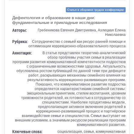
Статья в сборнике трудов конференции
Дефектология и образование в наши дни:
фундаментальные и прикладные исследования
Авторы:
Гребеникова Евгения Дмитриевна, Азлецкая Елена
Николаевна
Рубрика:
Сотрудничество с семьей как ресурс ранней помощи и
оптимизации коррекционно-образовательного процесса
Аннотация:
В статье представлен теоретико-аналитический
обзор проблемы участия семьи в реализации
программ развития коммуникативной компетентности подростков
с ограниченными возможностями здоровья. Актуальность
обусловлена ростом публикаций по данной теме при дефиците
работ, раскрывающих механизмы семейного влияния на
результативность коррекционно-развивающих программ.
Показано, что коммуникативное развитие подростка
определяется характеристиками семейной системы:
эмоциональным принятием, стилем воспитания, уровнем
тревожности родителей, их готовностью к сотрудничеству со
специалистами. Наиболее продуктивны модели,
предполагающие активное включение родителей в
коррекционно-развивающий процесс и партнёрское
взаимодействие семьи и специалистов. Семья выступает не
внешним условием, а значимым ресурсом реализации программ
коммуникативного развития.
Ключевые слова:
социализация, семья, коммуникативная