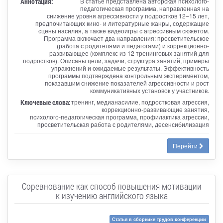
Аннотация:
В статье представлена авторская психолого-
педагогическая программа, направленная на
снижение уровня агрессивности у подростков 12–15 лет,
предпочитающих кино- и литературные жанры, содержащие
сцены насилия, а также видеоигры с агрессивным сюжетом.
Программа включает два направления: просветительское
(работа с родителями и педагогами) и коррекционно-
развивающее (комплекс из 12 тренинговых занятий для
подростков). Описаны цели, задачи, структура занятий, примеры
упражнений и ожидаемые результаты. Эффективность
программы подтверждена контрольным экспериментом,
показавшим снижение показателей агрессивности и рост
коммуникативных установок у участников.
Ключевые слова:
тренинг, медианасилие, подростковая агрессия,
коррекционно-развивающие занятия,
психолого-педагогическая программа, профилактика агрессии,
просветительская работа с родителями, десенсибилизация
Перейти
Соревнование как способ повышения мотивации
к изучению английского языка
Статья в сборнике трудов конференции