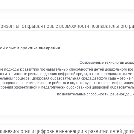
ризонты: открывая новые возможности познавательного ра
ой опыт и практика внедрения
Современные технологии дошк
е подходы к развитию познавательных способностей детей дошкольного воз
ва и возможные риски внедрения цифровой среды, а также предлагаются ме
льном процессе. Цифровая образовательная среда детского сада – это не пр
процесса, развитие личности ребенка и подготовку его к жизни в информац
троения эффективной и педагогически обоснованной цифровой образователь
познавательные способности, ребенок дошко
кинезиология и цифровые инновации в развитии детей дош