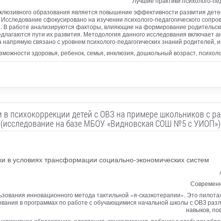
Лучшие практики психолого-пе
нклюзивного образования является повышение эффективности развития дете
 Исследование сфокусировано на изучении психолого-педагогического сопров
 В работе анализируются факторы, влияющие на формирование родительских
длагаются пути их развития. Методология данного исследования включает а
а напрямую связано с уровнем психолого-педагогических знаний родителей, 
зможности здоровья, ребенок, семья, инклюзия, дошкольный возраст, психол
 в психокоррекции детей с ОВЗ на примере школьников с ра
(исследование на базе МБОУ «Видновская СОШ №5 с УИОП»)
ики в условиях трансформации социально-экономических систем
Современн
ьзования инновационного метода тактильной «я-сказкотерапии». Это пилота
ования в программах по работе с обучающимися начальной школы с ОВЗ разл
навыков, по
нклюзивное образование, адаптация, социализация, ребенок с особыми обра