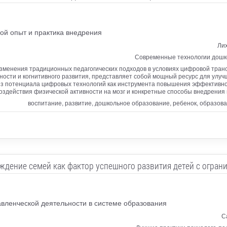
ой опыт и практика внедрения
Лих
Современные технологии дошк
изменения традиционных педагогических подходов в условиях цифровой тран
ности и когнитивного развития, представляет собой мощный ресурс для улу
з потенциала цифровых технологий как инструмента повышения эффективнос
здействия физической активности на мозг и конкретные способы внедрения
воспитание, развитие, дошкольное образование, ребенок, образов
ждение семей как фактор успешного развития детей с огр
вленческой деятельности в системе образования
С