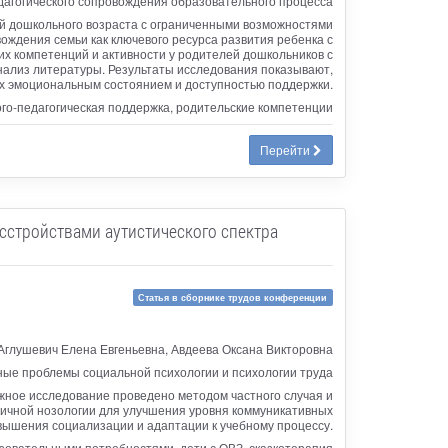
дагогического сопровождения образовательного процесса
й дошкольного возраста с ограниченными возможностями
ождения семьи как ключевого ресурса развития ребенка с
 компетенций и активности у родителей дошкольников с
нализ литературы. Результаты исследования показывают,
их эмоциональным состоянием и доступностью поддержки.
ого-педагогическая поддержка, родительские компетенции
Перейти
сстройствами аутистического спектра
Статья в сборнике трудов конференции
Аглушевич Елена Евгеньевна, Авдеева Оксана Викторовна
ые проблемы социальной психологии и психологии труда
жное исследование проведено методом частного случая и
ичной нозологии для улучшения уровня коммуникативных
вышения социализации и адаптации к учебному процессу.
зовательными потребностями, дети с ОВЗ, сказкотерапия