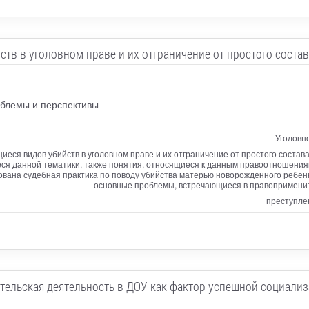
ств в уголовном праве и их отграничение от простого состав
облемы и перспективы
Уголовн
иеся видов убийств в уголовном праве и их отграничение от простого соста
я данной тематики, также понятия, относящиеся к данным правоотношениям
вана судебная практика по поводу убийства матерью новорожденного ребенк
основные проблемы, встречающиеся в правопримените
преступле
тельская деятельность в ДОУ как фактор успешной социали