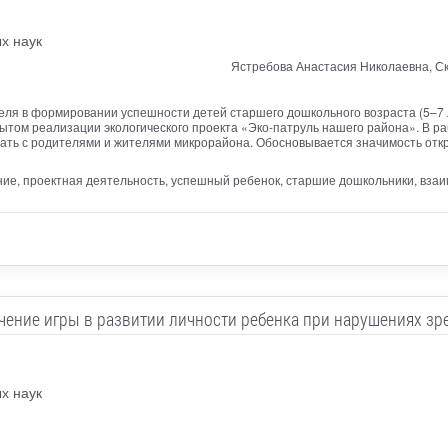
х наук
Ястребова Анастасия Николаевна, Ск
еля в формировании успешности детей старшего дошкольного возраста (5–7 
ытом реализации экологического проекта «Эко-патруль нашего района». В ра
ть с родителями и жителями микрорайона. Обосновывается значимость откр
ние, проектная деятельность, успешный ребенок, старшие дошкольники, вза
чение игры в развитии личности ребенка при нарушениях зр
х наук