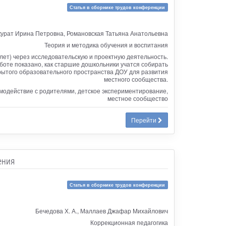
Статья в сборнике трудов конференции
урат Ирина Петровна, Романовская Татьяна Анатольевна
Теория и методика обучения и воспитания
лет) через исследовательскую и проектную деятельность.
боте показано, как старшие дошкольники учатся собирать
ытого образовательного пространства ДОУ для развития
местного сообщества.
имодействие с родителями, детское экспериментирование,
местное сообщество
Перейти
ения
Статья в сборнике трудов конференции
Бечедова Х. А., Маллаев Джафар Михайлович
Коррекционная педагогика