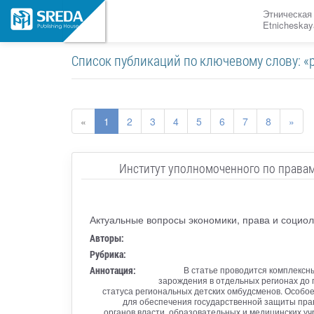
Этническая
Etnicheskay
Список публикаций по ключевому слову: «
«
1
2
3
4
5
6
7
8
»
Институт уполномоченного по правам
Актуальные вопросы экономики, права и социол
Авторы:
Рубрика:
Аннотация:
В статье проводится комплексн
зарождения в отдельных регионах до 
статуса региональных детских омбудсменов. Особо
для обеспечения государственной защиты прав
органов власти, образовательных и медицинских у