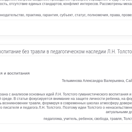
ость, отсутствие единых стандартов, конфликт интересов. Рассмотрены ме
онодательство, практика, гарантия, субъект, статус, полномочия, права, про
оспитание без травли в педагогическом наследии Л.Н. Толсто
я и воспитания
Тельминова Александра Валерьевна, Сай
ана с анализом основных идей Л.Н. Толстого гуманистического воспитания и
й среде. В статье фокусируется внимание на защите личности ребенка, на фо
ть возникновении травли, формируя в современных школах атмосферу доверия
о писателя и педагога Л.Н. Толстого. Поэтому идеи Толстого о ненасильстве
актуальными дл
педагогика, учитель, ребенок, свобода, травля, То