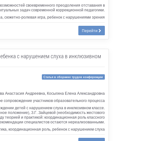
 возможностей своевременного преодоления отставания в
актуальных задач современной коррекционной педагогики.
ра, сюжетно-ролевая игра, ребенок с нарушениями зрения
Перейти
ребенка с нарушением слуха в инклюзивном
Статья в сборнике трудов конференции
ва Анастасия Андреевна, Косыгина Елена Александровна
ое сопровождение участников образовательного процесса
ождении детей с нарушением слуха в инклюзивном классе.
нное положение), З.Г. Зайцевой (необходимость жестового
жду теорией и практикой: координационная роль классного
 рекомендации специалистов остаются нереализованными.
гика, координационная роль, ребенок с нарушением слуха