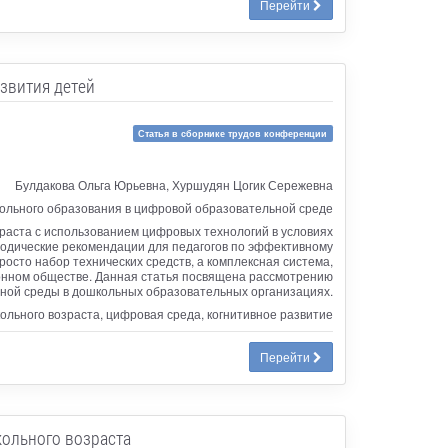
Перейти
звития детей
Статья в сборнике трудов конференции
Булдакова Ольга Юрьевна, Хуршудян Цогик Сережевна
ольного образования в цифровой образовательной среде
раста с использованием цифровых технологий в условиях
тодические рекомендации для педагогов по эффективному
осто набор технических средств, а комплексная система,
ионном обществе. Данная статья посвящена рассмотрению
ной среды в дошкольных образовательных организациях.
льного возраста, цифровая среда, когнитивное развитие
Перейти
кольного возраста