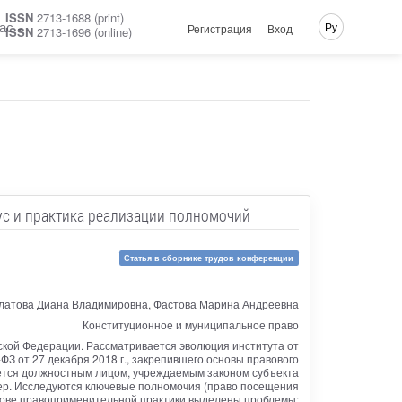
ISSN
2713-1688 (print)
ас
Ру
Регистрация
Вход
ISSN
2713-1696 (online)
ус и практика реализации полномочий
Статья в сборнике трудов конференции
латова Диана Владимировна, Фастова Марина Андреевна
Конституционное и муниципальное право
ской Федерации. Рассматривается эволюция института от
З от 27 декабря 2018 г., закрепившего основы правового
ется должностным лицом, учреждаемым законом субъекта
тер. Исследуются ключевые полномочия (право посещения
снове правоприменительной практики выделены проблемы: