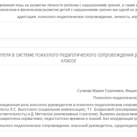
 влияния игры на развитие личности ребенка с нарушениями зрения, а также
ихическом и физическом развитии детей с нарушениями зрения как одной из 
адаптация, психолого-педагогическое сопровождение, личность, иг
теля в системе психолого-педагогического сопровождения 
классе
Сучкова Мария Сергеевна, Мацне
Психолого-педагогическ
инационная роль классного руководителя в психолого-педагогическом сопров
боты Л.С. Выготского (социальная компенсация), Т.Г. Богдановой (изолирова
вствительность) и Д. Митчелла (инклюзивные стратегии). Выявлен разрыв ме
 закреплена нормативно, недостаточно времени и знаний. Без координации
холого-педагогическое сопровождение, классный руководитель, сурдопедаго