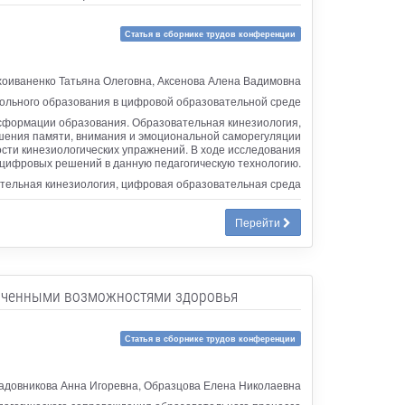
Статья в сборнике трудов конференции
оиваненко Татьяна Олеговна, Аксенова Алена Вадимовна
ольного образования в цифровой образовательной среде
сформации образования. Образовательная кинезиология,
чшения памяти, внимания и эмоциональной саморегуляции
ти кинезиологических упражнений. В ходе исследования
 цифровых решений в данную педагогическую технологию.
ательная кинезиология, цифровая образовательная среда
Перейти
аниченными возможностями здоровья
Статья в сборнике трудов конференции
адовникова Анна Игоревна, Образцова Елена Николаевна