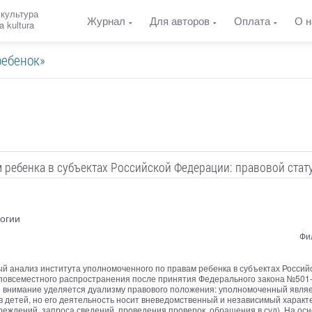
 культура
Журнал
Для авторов
Оплата
О н
a kultura
ребенок»
 ребенка в субъектах Российской Федерации: правовой стат
огии
Фи
ый анализ института уполномоченного по правам ребенка в субъектах Россий
повсеместного распространения после принятия Федерального закона №501-Ф
е внимание уделяется дуализму правового положения: уполномоченный явля
 детей, но его деятельность носит вневедомственный и независимый харак
чреждений, запроса сведений, проведения проверок, обращения в суд). На о