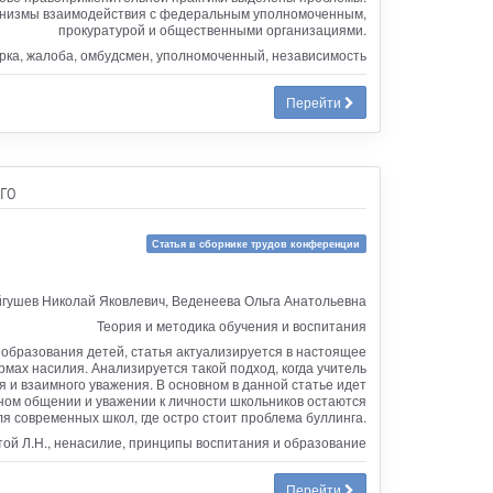
ханизмы взаимодействия с федеральным уполномоченным,
прокуратурой и общественными организациями.
верка, жалоба, омбудсмен, уполномоченный, независимость
Перейти
го
Статья в сборнике трудов конференции
гушев Николай Яковлевич, Веденеева Ольга Анатольевна
Теория и методика обучения и воспитания
 образования детей, статья актуализируется в настоящее
рмах насилия. Анализируется такой подход, когда учитель
 и взаимного уважения. В основном в данной статье идет
нном общении и уважении к личности школьников остаются
я современных школ, где остро стоит проблема буллинга.
лстой Л.Н., ненасилие, принципы воспитания и образование
Перейти