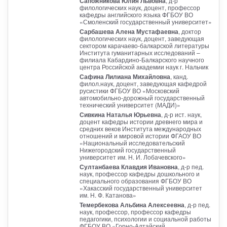
Сапожникова Юлия Львовна
, д-р
филологических наук, доцент, профессор
кафедры английского языка ФГБОУ ВО
«Смоленский государственный университет»
Сарбашева Алена Мустафаевна
, доктор
филологических наук, доцент, заведующая
сектором карачаево-балкарской литературы
Института гуманитарных исследований –
филиала Кабардино-Балкарского научного
центра Российской академии наук г. Нальчик
Сафина Лилиана Михайловна
, канд.
филол.наук, доцент, заведующая кафедрой
русистики ФГБОУ ВО «Московский
автомобильно-дорожный государственный
технический университет (МАДИ)»
Сивкина Наталья Юрьевна
, д-р ист. наук,
доцент кафедры истории древнего мира и
средних веков Института международных
отношений и мировой истории ФГАОУ ВО
«Национальный исследовательский
Нижегородский государственный
университет им. Н. И. Лобачевского»
Султанбаева Клавдия Ивановна
, д-р пед.
наук, профессор кафедры дошкольного и
специального образования ФГБОУ ВО
«Хакасский государственный университет
им. Н. Ф. Катанова»
Темербекова Альбина Алексеевна
, д-р пед.
наук, профессор, профессор кафедры
педагогики, психологии и социальной работы
ФГБОУ ВО «Горно-Алтайский