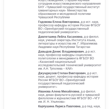
сотрудник искусствоведческого направления
БНУ «Чувашский государственный институт
гуманитарных наук» Министерства
образования и молодежной политики
Чувашской Республики
Годовова Елена Викторовна
, д-р ист. наук,
профессор кафедры истории России ФГБОУ
ВО «Оренбургский государственный
педагогический университет»
Давлетшина Лейла Хасановна
, д-р филол.
наук, ученый секретарь Института языка,
литературы и искусства им. Г. Ибрагимова
Академии наук Республики Татарстан
Давыдов Денис Владимирович
, д-р ист.
наук, профессор кафедры социологии,
политологии и менеджмента ФГБОУ ВО
«Казанский национальный
исследовательский технический университет
им. А.Н. Туполева – КАИ»
Джунджузов Степан Викторович
, д-р ист.
наук, доцент, профессор кафедры истории
России ФГБОУ ВО «Оренбургский
государственный педагогический
университет»
Иванова Алена Михайловна
, д-р филол.
наук, декан факультета русской и чувашской
филологии и журналистики ФГБОУ ВО «ЧГУ
им. И. Н. Ульянова»
Карпушина Лариса Павловна
, д-р пед. наук,