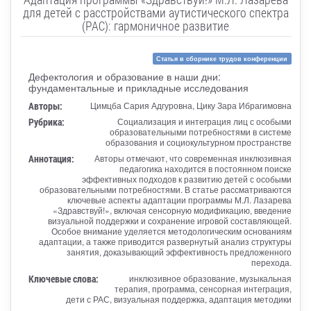
для детей с расстройствами аутистического спектра
(РАС): гармоничное развитие
Статья в сборнике трудов конференции
Дефектология и образование в наши дни:
фундаментальные и прикладные исследования
Авторы:
Цимцба Сария Адгуровна, Цику Зара Ибрагимовна
Рубрика:
Социализация и интеграция лиц с особыми
образовательными потребностями в системе
образования и социокультурном пространстве
Аннотация:
Авторы отмечают, что современная инклюзивная
педагогика находится в постоянном поиске
эффективных подходов к развитию детей с особыми
образовательными потребностями. В статье рассматриваются
ключевые аспекты адаптации программы М.Л. Лазарева
«Здравствуй!», включая сенсорную модификацию, введение
визуальной поддержки и сохранение игровой составляющей.
Особое внимание уделяется методологическим основаниям
адаптации, а также приводится развернутый анализ структуры
занятия, доказывающий эффективность предложенного
перехода.
Ключевые слова:
инклюзивное образование, музыкальная
терапия, программа, сенсорная интеграция,
дети с РАС, визуальная поддержка, адаптация методики