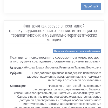
Перейти
Фантазия как ресурс в позитивной
транскультуральной психотерапии: интеграция арт-
терапевтических и музыкально-терапевтических
методик
Статья в сборнике трудов конференции
Позитивная психотерапия в современном мире: ресурс
и инструмент совладания с социокультурными вызовами
Авторы:
Кабисова Влада Игоревна, Резницкая Татьяна Борисовна
Рубрика:
Преодоление кризисов и поддержка психического
здоровья населения: междисциплинарные подходы и
интеграция позитивной психотерапии
Аннотация:
Фантазия в позитивной психотерапии
рассматривается как сфера жизненного баланса,
связанная с воображением, ценностями и образами будущего.
Однако в практике именно эта сфера оказывается наименее
доступной для обсуждения и требует особого понятийного
инструментария. В статье анализируются современные
исследования, подтверждающие роль фантазии, как одного из