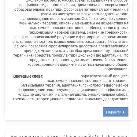
профилактики данного явления, применяемые в современной
образовательной практике. Обоснован потенциал арт-терапии в
целом как инструмента психолого-педагогического
сопровождения первоклассников. Особое внимание уделено
музыкальной терапии, описаны механизмы ее воздействия на
психоэмоциональное состояние ребенка, среди которых
гармонизация нервной системы, снижение тревожности,
развитие произвольной регуляции и формирование позитивного
опыта межличностного взаимодействия. расстройств. Результаты
работы позволяют сформулировать целостное представление о
природе, механизмах и способах применения музыкальной
терапии как средства профилактики школьной дезадаптации, что
представляет ценность для педагогической психологии,
коррекционной педагогики и практики начального общего
образования.
Ключевые слова:
образовательный процесс,
психоэмоциональное состояние, арт-терапия,
музыкальная терапия, адаптация, психолого-педагогическое
сопровождение, саморегуляция, социализация, профилактика,
младшие школьники, начальная школа, эмоциональная сфера,
тревожность, коррекционная педагогика, школьная дезадаптация
Перейти
Адаптация программы «Здравствуй!» М.Л. Лазарева