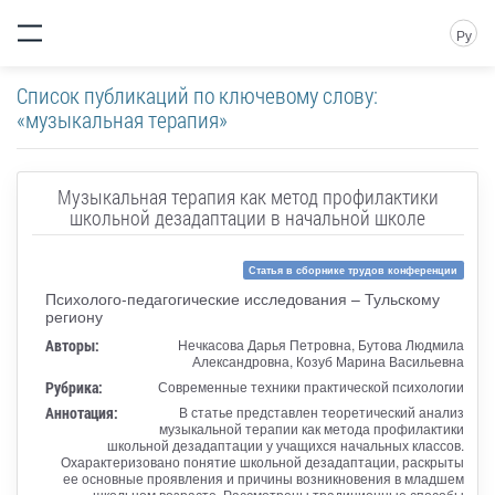
Ру
Список публикаций по ключевому слову:
«музыкальная терапия»
Музыкальная терапия как метод профилактики
школьной дезадаптации в начальной школе
Статья в сборнике трудов конференции
Психолого-педагогические исследования – Тульскому
региону
Авторы:
Нечкасова Дарья Петровна, Бутова Людмила
Александровна, Козуб Марина Васильевна
Рубрика:
Современные техники практической психологии
Аннотация:
В статье представлен теоретический анализ
музыкальной терапии как метода профилактики
школьной дезадаптации у учащихся начальных классов.
Охарактеризовано понятие школьной дезадаптации, раскрыты
ее основные проявления и причины возникновения в младшем
школьном возрасте. Рассмотрены традиционные способы