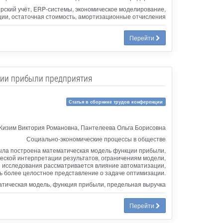
рский учёт, ERP-системы, экономическое моделирование,
ии, остаточная стоимость, амортизационные отчисления
Перейти
ции прибыли предприятия
Статья в сборнике трудов конференции
 Кизим Виктория Романовна, Пантелеева Ольга Борисовна
Социально-экономические процессы в обществе
была построена математическая модель функции прибыли,
еской интерпретации результатов, ограничениям модели,
е исследования рассматривается влияние автоматизации,
ь более целостное представление о задаче оптимизации.
тическая модель, функция прибыли, предельная выручка
Перейти