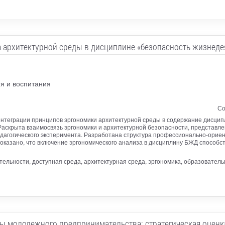
 архитектурной среды в дисциплине «безопасность жизнеде
я и воспитания
Со
интеграции принципов эргономики архитектурной среды в содержание дисци
 Раскрыта взаимосвязь эргономики и архитектурной безопасности, представл
дагогического эксперимента. Разработана структура профессионально-орие
Доказано, что включение эргономического анализа в дисциплину БЖД спосо
ельности, доступная среда, архитектурная среда, эргономика, образовател
ы молодежного предпринимательства: стратегическая оцен