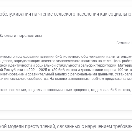
обслуживания на чтение сельского населения как социальн
облемы и перспективы
Белкина 
ического исследования влияния библиотечного обслуживания на читательскую
цессов, определяющих качество человеческого капитала на селе. Цель рабо
урной идентичности и социальной стабильности сельских территорий. Мате
й Республики за 2021–2025 гг. (20 библиотек) и данные мини-опроса 100 чит
 анкетирование и сравнительный анализ с региональными данными. Установл
азвития сельского сообщества. На основе выявленных проблем предложены м
льское население, социально-экономические процессы, модельная библиотека
ой модели преступлений, связанных с нарушением требова