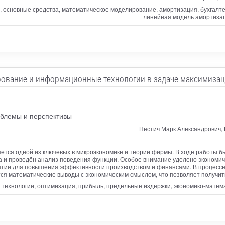
основные средства, математическое моделирование, амортизация, бухгалте
линейная модель амортизац
ование и информационные технологии в задаче максимиза
облемы и перспективы
Пестич Марк Александрович,
ется одной из ключевых в микроэкономике и теории фирмы. В ходе работы 
 и проведён анализ поведения функции. Особое внимание уделено экономич
иятии для повышения эффективности производством и финансами. В процесс
ся математические выводы с экономическим смыслом, что позволяет получит
ехнологии, оптимизация, прибыль, предельные издержки, экономико-матема