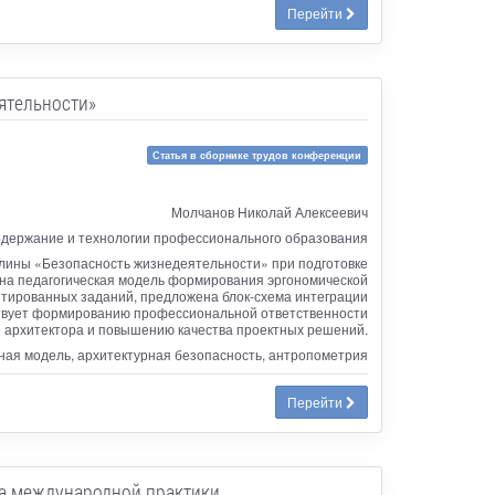
Перейти
ятельности»
Статья в сборнике трудов конференции
Молчанов Николай Алексеевич
держание и технологии профессионального образования
плины «Безопасность жизнедеятельности» при подготовке
ена педагогическая модель формирования эргономической
нтированных заданий, предложена блок-схема интеграции
бствует формированию профессиональной ответственности
архитектора и повышению качества проектных решений.
ьная модель, архитектурная безопасность, антропометрия
Перейти
ка международной практики