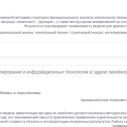
ованной методики структурно-функционального анализа электронного бизне
матрица «компонент – функция», а также метод оценки взаимосвязей на осн
Результаты подтверждают применимость модели для диагности
кциональный анализ, электронный бизнес, структурный анализ, интегрирован
лирование и информационные технологии в задаче линейно
облемы и перспективы
Зарамышев Азир Аскерович,
я модель амортизации как один из наиболее распространённых методов рас
ода, его экономический смысл и практическое применение в деятельности о
чной стоимости объекта и интерпретации полученных результатов. Работа со
примеры