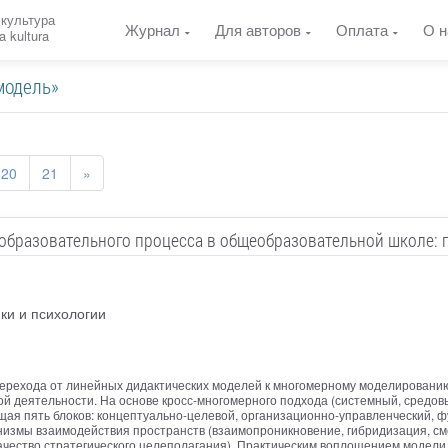
 культура
Журнал
Для авторов
Оплата
О н
a kultura
модель»
20
21
»
образовательного процесса в общеобразовательной школе: 
ки и психологии
перехода от линейных дидактических моделей к многомерному моделировани
ой деятельности. На основе кросс-многомерного подхода (системный, средов
щая пять блоков: концептуально-целевой, организационно-управленческий, 
низмы взаимодействия пространств (взаимопроникновение, гибридизация, с
ачество стратегического целеполагания). Практическим воплощением модели 