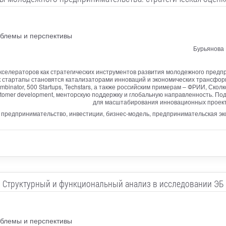
облемы и перспективы
Бурьянова
кселераторов как стратегических инструментов развития молодежного предп
ак стартапы становятся катализаторами инноваций и экономических трансф
ombinator, 500 Startups, Techstars, а также российским примерам – ФРИИ, Ск
ustomer development, менторскую поддержку и глобальную направленность. П
для масштабирования инновационных проект
предпринимательство, инвестиции, бизнес-модель, предпринимательская эко
Структурный и функциональный анализ в исследовании ЭБ
облемы и перспективы