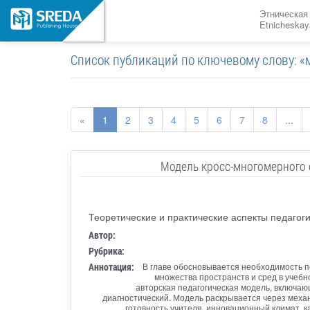
Этническая
Etnicheskay
Список публикаций по ключевому слову: «
«
1
2
3
4
5
6
7
8
...
Модель кросс-многомерного 
Теоретические и практические аспекты педагоги
Автор:
Рубрика:
Аннотация:
В главе обосновывается необходимость 
множества пространств и сред в учебн
авторская педагогическая модель, включаю
диагностический. Модель раскрывается через меха
готовность учителя, инновационный климат, к