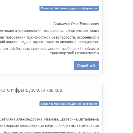
Статья в сборнике трудов конференции
Анисимов Олег Евгеньевич
ое право и криминология, уголовно-исполнительное право
ем требований транспортной безопасности, особенности
ий данного вида и характеристика личности преступника.
спортной безопасности, нарушение требований в области
транспортной безопасности
Перейти
кого и французского языков
Статья в сборнике трудов конференции
Светлана Александровна, Иванова Екатерина Витальевна
временные гуманитарные науки и проблемы языкознания
 Цель представленного исследования показать алгоритм