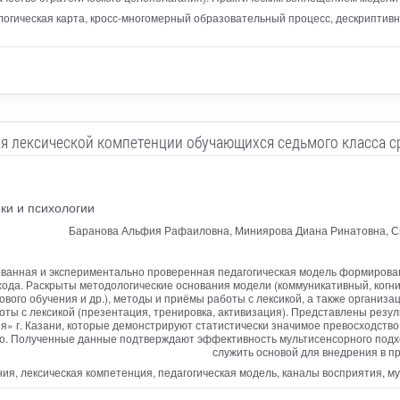
логическая карта, кросс-многомерный образовательный процесс, дескриптивн
я лексической компетенции обучающихся седьмого класса с
ки и психологии
Баранова Альфия Рафаиловна, Миниярова Диана Ринатовна, Си
ованная и экспериментально проверенная педагогическая модель формирова
дхода. Раскрыты методологические основания модели (коммуникативный, когн
грового обучения и др.), методы и приёмы работы с лексикой, а также орган
оты с лексикой (презентация, тренировка, активизация). Представлены резу
 г. Казани, которые демонстрируют статистически значимое превосходство 
о. Полученные данные подтверждают эффективность мультисенсорного подхо
служить основой для внедрения в пр
ния, лексическая компетенция, педагогическая модель, каналы восприятия, м