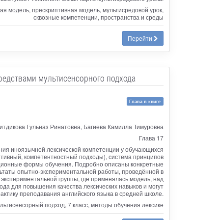
ая модель, прескриптивная модель, мультисредовой урок,
сквозные компетенции, пространства и среды
Перейти
редствами мультисенсорного подхода
Глава в книге
тдикова Гульназ Ринатовна, Багиева Камилла Тимуровна
Глава 17
ния иноязычной лексической компетенции у обучающихся
итивный, компетентностный подходы), система принципов
изационные формы обучения. Подробно описаны конкретные
льтаты опытно-экспериментальной работы, проведённой в
экспериментальной группы, где применялась модель, над
да для повышения качества лексических навыков и могут
актику преподавания английского языка в средней школе.
ультисенсорный подход, 7 класс, методы обучения лексике