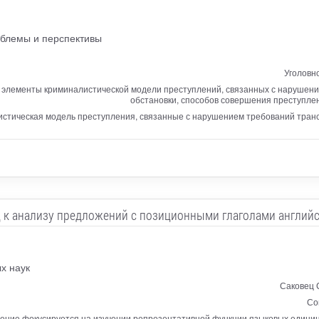
облемы и перспективы
Уголовн
 элементы криминалистической модели преступлений, связанных с нарушени
обстановки, способов совершения преступлен
истическая модель преступления, связанные с нарушением требований тран
 к анализу предложений с позиционными глаголами английс
х наук
Саковец 
Со
ение фокусируется на изучении репрезентативной функции языковых единиц.