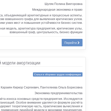
Шуляк Полина Викторовна
Международная экономика и право
са, объединяющей архитектурные и процессные аспекты.
ове взвешенного графа для выявления критических узлов.
ки узких мест и повышения устойчивости бизнес-систем.
ная модель, архитектура предприятия, критические узлы,
взвешенный граф, центральность, бизнес-функции
Перейти
й модели амортизации
Статья в сборнике трудов конференции
 Каракян Киркор Сергеевич, Пантелеева Ольга Борисовна
Экономика предпринимательства
чёта износа основных средств предприятия. Исследуются
рганизаций. Особое внимание уделяется формуле расчёта
держит теоретическую часть, практические вычисления и
 применения линейной модели в экономике предприятия.