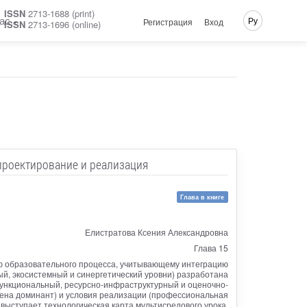
ISSN
2713-1688 (print)
ас
Ру
Регистрация
Вход
ISSN
2713-1696 (online)
проектирование и реализация
Глава в книге
Елистратова Ксения Александровна
Глава 15
ю образовательного процесса, учитывающему интеграцию
ый, экосистемный и синергетический уровни) разработана
функциональный, ресурсно-инфраструктурный и оценочно-
мена доминант) и условия реализации (профессиональная
выступает технологическая карта мультисредового урока.