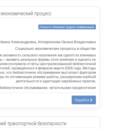
о-экономический процесс
Статья в сборнике трудов конференции
Ирина Александровна, Илларионова Оксана Владиславна
Социально-экономические процессы в обществе
 активность сельского населения как одного из ключевых
ты – выявить реальные формы этого влияния и оценить их
риалом послужили отчёты Централизованной библиотечной
ателей, проведённого в феврале-марте 2026 года. Методы
ено, что библиотечное обслуживание выступает фактором
еры по оптимизации режима работы, расширению клубной
деятельности и адаптации зарубежных практик.
, библиотечное обслуживание, читательские предпочтения
Перейти
ний транспортной безопасности