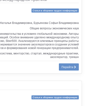
Статья в сборнике трудов конференции
 Наталья Владимировна, Бурьянова Софья Владимировна
Общие вопросы экономических наук
ринимательства в условиях глобальной экономики. Авторы
ормаций. Особое внимание уделено международному опыту
олково, Sber500. Анализируются ключевые принципы работы
одчеркивается значение акселераторов в создании условий
ов и формирования новой генерации предпринимателей.
система, менторство, стартап, международные практики,
акселератор, трекшн
Перейти
Статья в сборнике трудов конференции