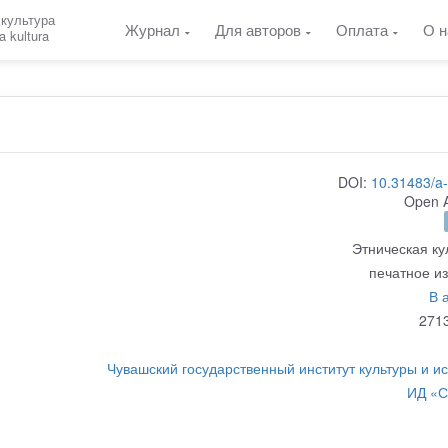
 культура
Журнал
Для авторов
Оплата
О н
a kultura
DOI:
10.31483/a
Open 
Этническая ку
печатное и
В 
271
Чувашский государственный институт культуры и ис
ИД «С