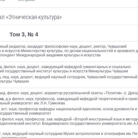
л «Этническая культура»
Том 3, № 4
авный редактор
, кандидат философских наук, доцент, ректор, Чувашский
 и искусств Министерство культуры, по делам национальностей и архивного 
спондент Международной академии культуры и искусства
нд. филол. наук, доцент, заведующий кафедрой гуманитарных и социально-
ий государственный институт культуры и искусств Минкультуры Чувашии
д. пед. наук, доцент, ведущий научный сотрудник, Чувашский государственный
культуры Чувашии
канд. филол. наук, доцент, корректор русскоязычной газеты «Позитив» (г. Дрез
на
, д-р филол. наук, профессор, заведующий кафедрой теоретической и прик
ьный университет им. Л.Н. Гумилева
-р ист. наук, профессор кафедры национальной идеологии, основ духовности и
государственный университет
-р филол. наук, профессор, зав. кафедрой «Второй иностранный язык и метод
агогический институт Владимирского государственного университета им. А.Г
ст. наук, ведущий научный сотрудник Музея антропологии и этнографии им. Пе
 академии наук