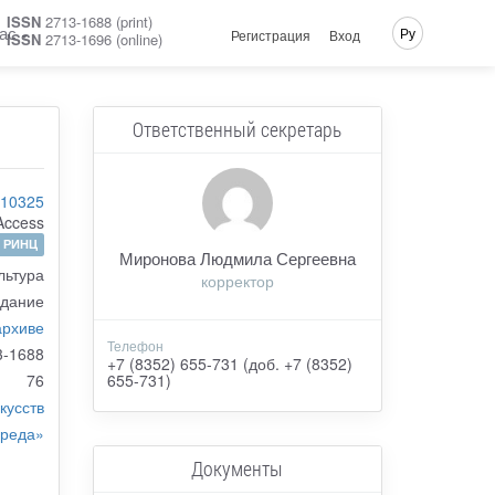
ISSN
2713-1688 (print)
ас
Ру
Регистрация
Вход
ISSN
2713-1696 (online)
Ответственный секретарь
-10325
Access
РИНЦ
Миронова Людмила Сергеевна
льтура
корректор
здание
архиве
Телефон
3-1688
+7 (8352) 655-731 (доб. +7 (8352)
76
655-731)
кусств
реда»
Документы