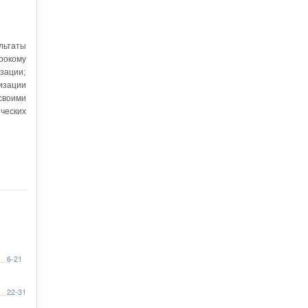
льтаты
ирокому
зации;
изации
своими
ческих
6-21
22-31