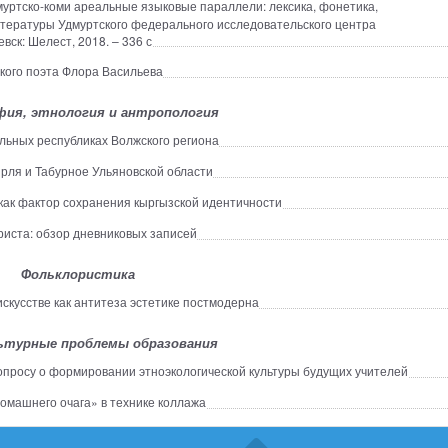
уртско-коми ареальные языковые параллели: лексика, фонетика,
литературы Удмуртского федерального исследовательского центра
вск: Шелест, 2018. – 336 с
ского поэта Флора Васильева
ия, этнология и антропология
ьных республиках Волжского региона
ля и Табурное Ульяновской области
ак фактор сохранения кыргызской идентичности
иста: обзор дневниковых записей
Фольклористика
кусстве как антитеза эстетике постмодерна
ьтурные проблемы образования
опросу о формировании этноэкологической культуры будущих учителей
машнего очага» в технике коллажа