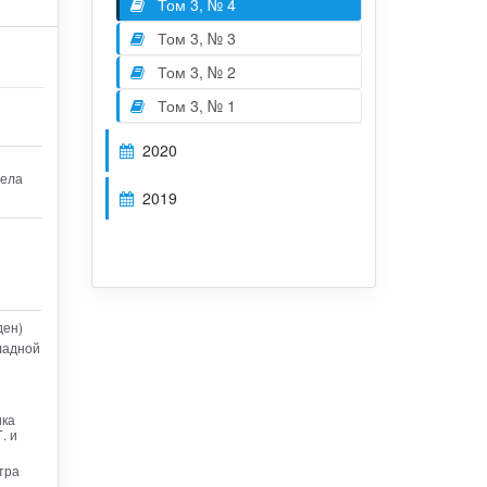
Том 3, № 4
Том 3, № 3
Том 3, № 2
Том 3, № 1
2020
дела
2019
ден)
ладной
ика
. и
тра