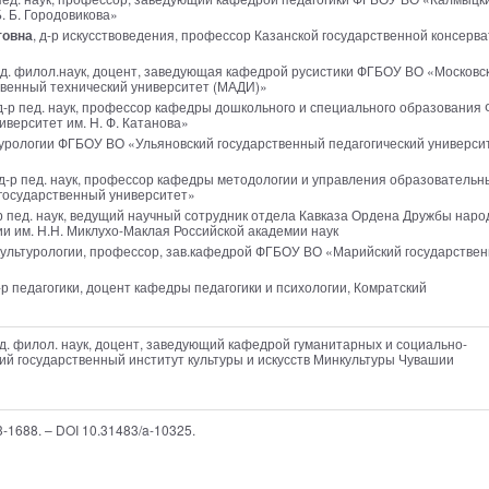
. Б. Городовикова»
товна
, д-р искусствоведения, профессор Казанской государственной консерв
нд. филол.наук, доцент, заведующая кафедрой русистики ФГБОУ ВО «Московс
венный технический университет (МАДИ)»
 д-р пед. наук, профессор кафедры дошкольного и специального образования
верситет им. Н. Ф. Катанова»
ьтурологии ФГБОУ ВО «Ульяновский государственный педагогический университ
 д-р пед. наук, профессор кафедры методологии и управления образователь
государственный университет»
-р пед. наук, ведущий научный сотрудник отдела Кавказа Ордена Дружбы наро
и им. Н.Н. Миклухо-Маклая Российской академии наук
 культурологии, профессор, зав.кафедрой ФГБОУ ВО «Марийский государстве
д-р педагогики, доцент кафедры педагогики и психологии, Комратский
нд. филол. наук, доцент, заведующий кафедрой гуманитарных и социально-
ий государственный институт культуры и искусств Минкультуры Чувашии
13-1688. – DOI 10.31483/a-10325.