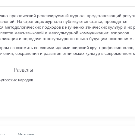
учно-практический рецензируемый журнал, представляющий резул
явлений. На страницах журнала публикуются статьи, проводятся
я методологических подходов к изучению этнических культур и их 
спектов межъязыковой и межкультурной коммуникации; вопросов
бализации и передачи этнокультурного опыта будущим поколениям.
орам ознакомить со своими идеями широкий круг профессионалов,
учения, сохранения и развития этнических культур в современном 
Разделы
-угорских народов
ала
Метрики