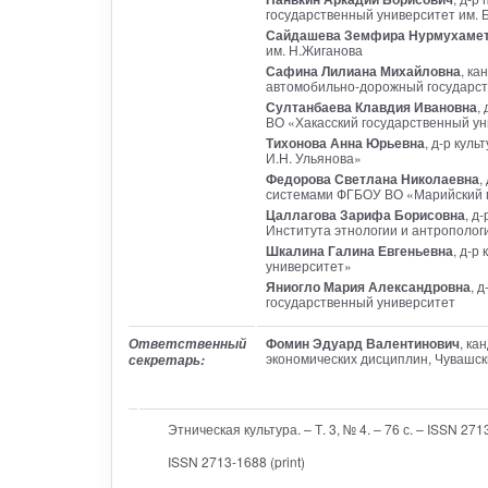
государственный университет им. Б
Сайдашева Земфира Нурмухаме
им. Н.Жиганова
Сафина Лилиана Михайловна
, ка
автомобильно-дорожный государст
Султанбаева Клавдия Ивановна
,
ВО «Хакасский государственный уни
Тихонова Анна Юрьевна
, д-р кул
И.Н. Ульянова»
Федорова Светлана Николаевна
,
системами ФГБОУ ВО «Марийский 
Цаллагова Зарифа Борисовна
, д
Института этнологии и антропологи
Шкалина Галина Евгеньевна
, д-р
университет»
Яниогло Мария Александровна
, 
государственный университет
Фомин Эдуард Валентинович
, ка
Ответственный
экономических дисциплин, Чувашск
секретарь:
Этническая культура. – Т. 3, № 4. – 76 с. – ISSN 27
ISSN 2713-1688 (print)