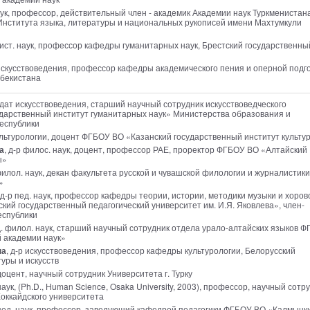
аук, профессор, действительный член - академик Академии наук Туркменистана
Института языка, литературы и национальных рукописей имени Махтумкули
р ист. наук, профессор кафедры гуманитарных наук, Брестский государственны
 искусствоведения, профессор кафедры академического пения и оперной подг
збекистана
идат искусствоведения, старший научный сотрудник искусствоведческого
дарственный институт гуманитарных наук» Министерства образования и
еспублики
культурологии, доцент ФГБОУ ВО «Казанский государственный институт культу
а
, д-р филос. наук, доцент, профессор РАЕ, проректор ФГБОУ ВО «Алтайский
ы»
 филол. наук, декан факультета русской и чувашской филологии и журналистики
»
 д-р пед. наук, профессор кафедры теории, истории, методики музыки и хоров
й государственный педагогический университет им. И.Я. Яковлева», член-
еспублики
д. филол. наук, старший научный сотрудник отдела урало-алтайских языков 
 академии наук»
на
, д-р искусствоведения, профессор кафедры культурологии, Белорусский
уры и искусств
 доцент, научный сотрудник Университета г. Турку
наук, (Ph.D., Human Science, Osaka University, 2003), профессор, научный сотр
оккайдского университета
 пед. наук, профессор, заведующий кафедрой педагогики ФГБОУ ВО «Калмыцк