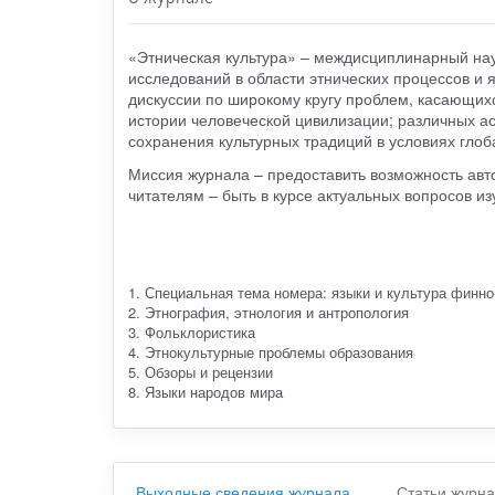
«Этническая культура» – междисциплинарный на
исследований в области этнических процессов и 
дискуссии по широкому кругу проблем, касающихс
истории человеческой цивилизации; различных а
сохранения культурных традиций в условиях гло
Миссия журнала – предоставить возможность авт
читателям – быть в курсе актуальных вопросов из
1. Специальная тема номера: языки и культура финно
2. Этнография, этнология и антропология
3. Фольклористика
4. Этнокультурные проблемы образования
5. Обзоры и рецензии
8. Языки народов мира
Выходные сведения журнала
Статьи журн