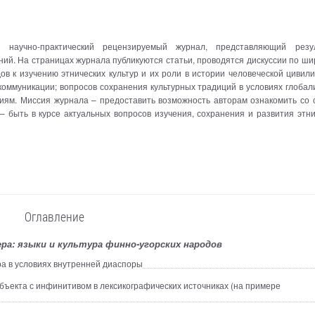
 научно-практический рецензируемый журнал, представляющий резу
ний. На страницах журнала публикуются статьи, проводятся дискуссии по ш
ов к изучению этнических культур и их роли в истории человеческой цивили
коммуникации; вопросов сохранения культурных традиций в условиях глобал
иям. Миссия журнала – предоставить возможность авторам ознакомить со 
– быть в курсе актуальных вопросов изучения, сохранения и развития этни
Оглавление
ра: языки и культура финно-угорских народов
ра в условиях внутренней диаспоры
ъекта с инфинитивом в лексикографических источниках (на примере