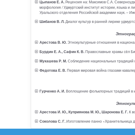
Цыпанов Е. А.
Рецензия на: Максимов С.А. Северноудм
морфология / Удмуртский институт истории, языка и 
Уральского отделения Российской академии наук. – Иже
Шибанов В. Л.
Диалог культур в ранней лирике удмурт
Этнограф
Арестова В. Ю.
Этнокультурные отношения в национал
Бурдин Е. А., Сафин К. В.
Православные храмы сёл Бир
Мукашева Р. М.
Соблюдение национальных традиций к
Федотова Е. В.
Первая мировая война глазами кавалер
Гурченко А. И.
Воплощение фольклорных традиций в ис
Этнокул
Арестова И. Ю., Куприянова М. Ю., Шаронова Е. Г.
К в
Соколова С. Г.
Изготовление панно «Хранительница до