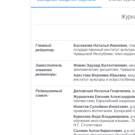
Журна
Баскакова Наталья Ивановна
, гл
Главный
государственный институт культуры
редактор:
Чувашской Республики, член-корре
Фомин Эдуард Валентинович
, ка
Заместитель
экономических дисциплин, Чувашск
главного
редактора:
Арестова Вероника Юрьевна
, кан
институт культуры и искусств Мин
Дяловская Наталья Георгиевна
, 
Редакционный
совет:
Журавлева Евгения Александров
лингвистики, Евразийский национал
Иноятов Сулейман Иноятович
, д
правового воспитания, Бухарский 
Королева Вера Владимировна
, д
обучения иностранным языкам», Пед
Н.Г. Столетовых
Салмин Антон Кириллович
, д-р и
Великого (Кунсткамера) Российской