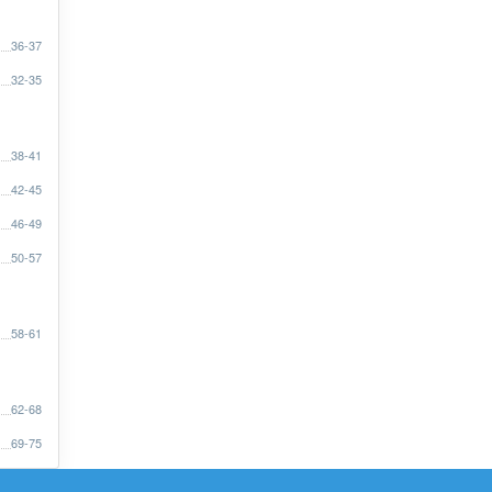
36-37
32-35
38-41
42-45
46-49
50-57
58-61
62-68
69-75