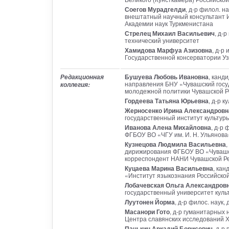
Соегов Мурадгелди
, д-р филол. н
внештатный научный консультант 
Академии наук Туркменистана
Стрелец Михаил Васильевич
, д-
технический университет
Хамидова Марфуа Азизовна
, д-р
Государственной консерватории У
Бушуева Любовь Ивановна
, канд
Редакционная
направления БНУ «Чувашский госу
коллегия:
молодежной политики Чувашской Р
Гордеева Татьяна Юрьевна
, д-р 
Жерносенко Ирина Александровн
государственный институт культур
Иванова Алена Михайловна
, д-р
ФГБОУ ВО «ЧГУ им. И. Н. Ульянова
Кузнецова Людмила Васильевна
,
дирижирования ФГБОУ ВО «Чувашски
корреспондент НАНИ Чувашской Р
Куцаева Марина Васильевна
, кан
«Институт языкознания Российской
Лобачевская Ольга Александров
государственный университет культ
Луутонен Йорма
, д-р филос. наук,
Масанори Гото
, д-р гуманитарных 
Центра славянских исследований Х
Панькин Аркадий Борисович
, д-р