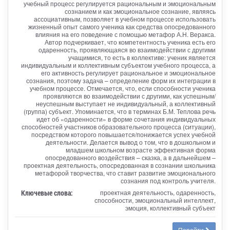
учебный процесс регулируется рациональным и эмоциональным
сознанием и как эмоциональное сознание, являясь
ассоциативным, позволяет в учебном процессе использовать
жизненный опыт самого ученика как средства опосредованного
влияния на его поведение с помощью метафор А.Н. Веракса.
Автор подчеркивает, что компетентность ученика есть его
одаренность, проявляющаяся во взаимодействии с другими
учащимися, то есть в коллективе: ученик является
индивидуальным и коллективным субъектом учебного процесса, а
его активность регулирует рациональное и эмоциональное
сознания, поэтому задача – определение форм их интеграции в
учебном процессе. Отмечается, что, если способности ученика
проявляются во взаимодействии с другими, как успешным/
неуспешным выступает не индивидуальный, а коллективный
(группа) субъект. Упоминается, что в терминах Б.М. Теплова речь
идет об «одаренности» в форме сочетания индивидуальных
способностей участников образовательного процесса (ситуации),
посредством которого повышается/понижается успех учебной
деятельности. Делается вывод о том, что в дошкольном и
младшем школьном возрасте эффективная форма
опосредованного воздействия – сказка, а в дальнейшем –
проектная деятельность, опосредованная в сознании школьника
метафорой творчества, что ставит развитие эмоционального
сознания под контроль учителя.
Ключевые слова:
проектная деятельность, одаренность,
способности, эмоциональный интеллект,
эмоция, коллективный субъект
Перейти