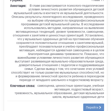
Аннотация:
В главе рассматриваются психолого-педагогические
условия личностного развития обучающихся детской
музыкальной школы в контексте их музыкальной деятельности.
Описаны результаты лонгитюдного исследования, проведенного
на выборке обучающихся по предпрофессиональным
программам детской музыкальной школы. В исследовании
использовались методики, направленные на выявление
мотивационных тенденций, уровня тревожности, самооценки,
отношения к занятиям и ценностных ориентаций. Установлено,
что у музыкально одаренных детей на протяжении обучения
сохраняется положительное отношение к занятиям музыкой,
преобладают познавательная и учебно-профессиональная
мотивация, наблюдается адекватная самооценка и в целом
благоприятная динамика тревожности. Показано, что
важнейшими условиями личностного развития обучающихся
выступают развивающая музыкально-образовательная среда,
доверительные отношения с педагогом и поддерживающая
семья. Сделан вывод о том, что сочетание этих условий
способствует не только развитию музыкальных способностей, но
и формированию личностной зрелости ребенка в переходном
периоде от младшего школьного к подростковому возрасту.
Ключевые слова:
самооценка, ценностные ориентации, учебная
мотивация, подростковый возраст,
тревожность, музыкальное образование, детская музыкальная
школа, музыкально одаренные дети
Перейти