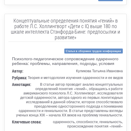
Концептуальные определения понятия «гений» в
работе Л.С. Холлингворт «Дети с IQ выше 180 по
шкале интеллекта Стэнфорда-Бине: предпосылки и
развитие»
Статья в сборнике трудов конференции
Психолого-педагогическое сопровождение одаренного
ребенка: проблемы, направления, подходы, условия
Автор:
Куликова Татьяна Ивановна
Рубрика:
Теория и методология изучения одаренности и ее видов
Аннотация:
В статье автор проводит анализ концептуальных
определений понятия «гений», обращаясь к работе
американского психолога Л.С. Холлингворт, исследователя
детской одаренности, автора одного из первых лонгитюдных
исследований в данной области, которое способствовало
преодолению одностороннего подхода к пониманию
одаренности и гениальности. В статье представлены взгляды
ученых конца XIX – начала XX веков на проблему гениальности.
Ключевые слова:
одаренность, способности, гениальность,
происхождение понятия «гений»