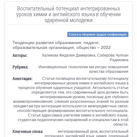
Воспитательный потенциал интегрированных
уроков химии и английского языка в обучении
одаренной молодежи
Статья в сборнике трудов конференции
Тенденции развития образования: педагог,
образовательная организация, общество – 2022
Авторы:
Халикова Фидалия Дамировна, Сабирова Чулпан
Радиковна
Рубрика:
Инновационные технологии как ресурс повышения
качества образования
Аннотация:
Статья посвящена воспитательному потенциалу
интегрированных уроков химии и английского языка в
процессе обучения одаренных учащихся. Актуальность статьи
определяется тем, что современный урок должен быть
интегрированным уроком, поскольку для глубокого
взаимопроникновения, слияния разрозненных знаний по разным
предметам при интеграции используются межпредметные связи,
способствующие формированию воспитательного потенциала.
Статья адресована учителям химии и английского языка,
студентам педагогических направлений и специалистам в этой
области.
Ключевые слова:
интегрированный урок, воспитательный
потенциал, английский язык, химия, одаренный