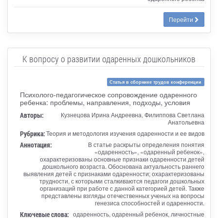
Перейти
К вопросу о развитии одаренных дошкольников
Статья в сборнике трудов конференции
Психолого-педагогическое сопровождение одаренного
ребенка: проблемы, направления, подходы, условия
Авторы:
Кузнецова Ирина Андреевна, Филиппова Светлана
Анатольевна
Рубрика:
Теория и методология изучения одаренности и ее видов
Аннотация:
В статье раскрыты определения понятия
«одаренность», «одаренный ребенок»,
охарактеризованы основные признаки одаренности детей
дошкольного возраста. Обоснована актуальность раннего
выявления детей с признаками одаренности; охарактеризованы
трудности, с которыми сталкиваются педагоги дошкольных
организаций при работе с данной категорией детей. Также
представлены взгляды отечественных ученых на вопросы
генезиса способностей и одаренности.
Ключевые слова:
одаренность, одаренный ребенок, личностные