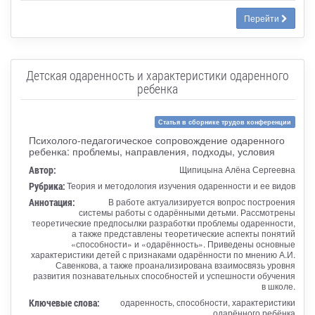
Перейти
Детская одаренность и характеристики одаренного
ребенка
Статья в сборнике трудов конференции
Психолого-педагогическое сопровождение одаренного
ребенка: проблемы, направления, подходы, условия
Автор:
Щипицына Алёна Сергеевна
Рубрика:
Теория и методология изучения одаренности и ее видов
Аннотация:
В работе актуализируется вопрос построения
системы работы с одарёнными детьми. Рассмотрены
теоретические предпосылки разработки проблемы одаренности,
а также представлены теоретические аспекты понятий
«способности» и «одарённость». Приведены основные
характеристики детей с признаками одарённости по мнению А.И.
Савенкова, а также проанализирована взаимосвязь уровня
развития познавательных способностей и успешности обучения
в школе.
Ключевые слова:
одаренность, способности, характеристики
одарённого ребёнка