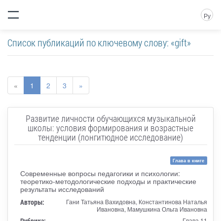
Ру
Список публикаций по ключевому слову: «gift»
«
1
2
3
»
Развитие личности обучающихся музыкальной
школы: условия формирования и возрастные
тенденции (лонгитюдное исследование)
Глава в книге
Современные вопросы педагогики и психологии:
теоретико-методологические подходы и практические
результаты исследований
Авторы:
Гани Татьяна Вахидовна, Константинова Наталья
Ивановна, Мамушкина Ольга Ивановна
Рубрика:
Глава 11