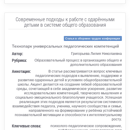
Современные подходы к работе с одарёнными
детьми в системе общего образования
Статья в сборнике трудов конференции
Технопарк универсальных педагогических компетенций
Автор:
Григорьева Лилия Николаевна
Рубрика:
Образовательный процесс в организациях общего и
дополнительного образования
Аннотация:
В статье рассматривается вопрос ключевых
педагогических подходов к выявлению, поддержке и
развитию одаренных детей в условиях общеобразовательной
школы. Акцент делается на создание гибкой образовательной
среды, сочетающей в себе академическое ускорение, развитие
исследовательских компетенций, творческого мышления и
социально-эмоционального благополучия учащегося. Успешная
реализация этих подходов является результатом системного
взаимодействия педагога, ученика, научного сообщества и семьи,
направленного на формирование у ребёнка устойчивой
познавательной мотивации и способности к интеллектуальному
росту.
Ключевые слова:
психолого-педагогическое сопровождение,
дифференциация, исследовательская