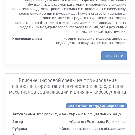
функций исследуемой категории: намеренное утаивание
информации, демонстрация вежливого отношения к собеседнику,
проявление иронии и юмора и др. Также в статье описываются
лингвистические средства выражения категории
«understatement», такие как использование слов-минимизаторов,
модальных модификаторов, глаголов мнения, отрицательных
грамматических конструкций.
Ключевые слова:
ирония, нарратив, недосказанность,
недооценка, коммуникативная категория
Перейти
Влияние цифровой среды на формирование
ценностных ориентаций подростков: исследование
механизмов социализации и влияния кибербуллинга
Статья в сборнике трудов конференции
Актуальные вопросы гуманитарных и социальных наук
Автор:
Абрамова Екатерина Васильевна
Рубрика:
Социальные процессы и образование