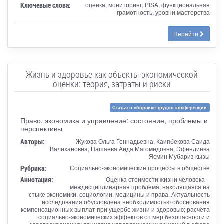
Ключевые слова:
оценка, мониторинг, PISA, функциональная
грамотность, уровни мастерства
Перейти
Жизнь и здоровье как объекты экономической
оценки: теория, затраты и риски
Статья в сборнике трудов конференции
Право, экономика и управление: состояние, проблемы и
перспективы
Авторы:
Жукова Ольга Геннадьевна, Каипбекова Саида
Валихановна, Пашаева Аида Магомедовна, Эфендиева
Ясмин Мубариз кызы
Рубрика:
Социально-экономические процессы в обществе
Аннотация:
Оценка стоимости жизни человека –
междисциплинарная проблема, находящаяся на
стыке экономики, социологии, медицины и права. Актуальность
исследования обусловлена необходимостью обоснования
компенсационных выплат при ущербе жизни и здоровью; расчёта
социально-экономических эффектов от мер безопасности и