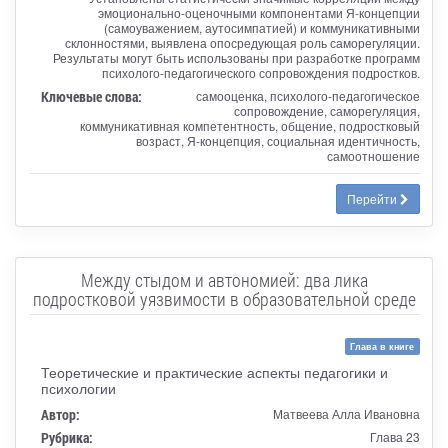
эмоционально-оценочными компонентами Я-концепции
(самоуважением, аутосимпатией) и коммуникативными
склонностями, выявлена опосредующая роль саморегуляции.
Результаты могут быть использованы при разработке программ
психолого-педагогического сопровождения подростков.
Ключевые слова:
самооценка, психолого-педагогическое
сопровождение, саморегуляция,
коммуникативная компетентность, общение, подростковый
возраст, Я-концепция, социальная идентичность,
самоотношение
Перейти
Между стыдом и автономией: два лика
подростковой уязвимости в образовательной среде
Глава в книге
Теоретические и практические аспекты педагогики и
психологии
Автор:
Матвеева Алла Ивановна
Рубрика:
Глава 23