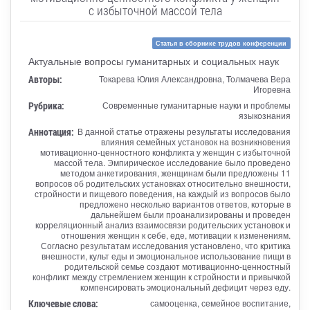
с избыточной массой тела
Статья в сборнике трудов конференции
Актуальные вопросы гуманитарных и социальных наук
Авторы:
Токарева Юлия Александровна, Толмачева Вера
Игоревна
Рубрика:
Современные гуманитарные науки и проблемы
языкознания
Аннотация:
В данной статье отражены результаты исследования
влияния семейных установок на возникновения
мотивационно-ценностного конфликта у женщин с избыточной
массой тела. Эмпирическое исследование было проведено
методом анкетирования, женщинам были предложены 11
вопросов об родительских установках относительно внешности,
стройности и пищевого поведения, на каждый из вопросов было
предложено несколько вариантов ответов, которые в
дальнейшем были проанализированы и проведен
корреляционный анализ взаимосвязи родительских установок и
отношения женщин к себе, еде, мотивации к изменениям.
Согласно результатам исследования установлено, что критика
внешности, культ еды и эмоциональное использование пищи в
родительской семье создают мотивационно-ценностный
конфликт между стремлением женщин к стройности и привычкой
компенсировать эмоциональный дефицит через еду.
Ключевые слова:
самооценка, семейное воспитание,