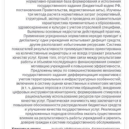
нормативно-правовая база формирования и исполнения
государственного задания (Бюджетный кодекс РФ,
постановления Правительства, ведомственные акты). Изучены
три метода расчета нормативных затрат (нормативный,
структурный, экспертный) и проведена их сравнительная
характеристика применительно к образованию,
здравоохранению и культуре с учетом отраслевой специфики.
Выявлены основные недостатки действующей практики.
Применение усредненных нормативов нередко приводит к
дисбалансу: одни учреждения испытывают дефицит средств,
другие располагают избыточными ресурсами. Система
показателей результативности преимущественно ориентирована
на количественные индикаторы и не всегда отражает реальное
качество услуг. Кроме того, отсутствие связи между результатами
работы и объемом последующего финансирования снижает
мотивацию учреждений к повышению эффективности.
Предложены меры по совершенствованию механизма
государственного задания: дифференциация нормативов с
учетом территориальных и инфраструктурных особенностей;
включение в систему оценки качественных и клиентских метрик
(в т. ч. данных опросов и статистики обращений); внедрение
цифровых инструментов мониторинга; формирование стимулов к
рациональному использованию ресурсов при сохранении
качества услуг. Практическая значимость мер заключается в
повышении обоснованности распределения бюджетных средств
и улучшении качества государственных услуг. Реализация
предложенных подходов способна оказать существенное
влияние на результативность работы учреждений и укрепить
доверие граждан к системе государственного обслуживания.
Ключевые слова:
оценка эффективности, бюджетирование,