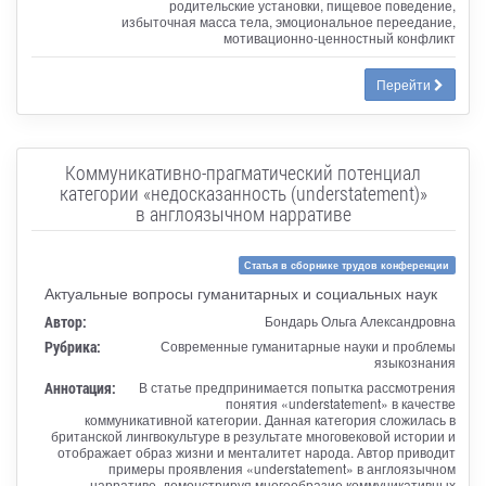
родительские установки, пищевое поведение,
избыточная масса тела, эмоциональное переедание,
мотивационно-ценностный конфликт
Перейти
Коммуникативно-прагматический потенциал
категории «недосказанность (understatement)»
в англоязычном нарративе
Статья в сборнике трудов конференции
Актуальные вопросы гуманитарных и социальных наук
Автор:
Бондарь Ольга Александровна
Рубрика:
Современные гуманитарные науки и проблемы
языкознания
Аннотация:
В статье предпринимается попытка рассмотрения
понятия «understatement» в качестве
коммуникативной категории. Данная категория сложилась в
британской лингвокультуре в результате многовековой истории и
отображает образ жизни и менталитет народа. Автор приводит
примеры проявления «understatement» в англоязычном
нарративе, демонстрируя многообразие коммуникативных