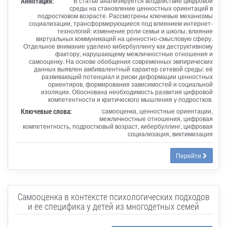
Аннотация:
В статье анализируется воздействие цифровой
среды на становление ценностных ориентаций в
подростковом возрасте. Рассмотрены ключевые механизмы
социализации, трансформирующиеся под влиянием интернет-
технологий: изменение роли семьи и школы, влияние
виртуальных коммуникаций на ценностно-смысловую сферу.
Отдельное внимание уделено кибербуллингу как деструктивному
фактору, нарушающему межличностные отношения и
самооценку. На основе обобщения современных эмпирических
данных выявлен амбивалентный характер сетевой среды: её
развивающий потенциал и риски деформации ценностных
ориентиров, формирования зависимостей и социальной
изоляции. Обоснована необходимость развития цифровой
компетентности и критического мышления у подростков.
Ключевые слова:
самооценка, ценностные ориентации,
межличностные отношения, цифровая
компетентность, подростковый возраст, кибербуллинг, цифровая
социализация, виктимизация
Перейти
Самооценка в контексте психологических подходов
и ее специфика у детей из многодетных семей