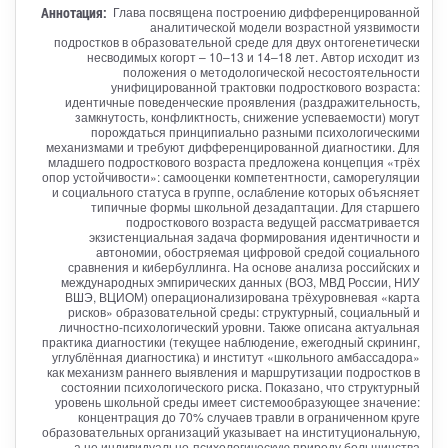
Аннотация:
Глава посвящена построению дифференцированной
аналитической модели возрастной уязвимости
подростков в образовательной среде для двух онтогенетически
несводимых когорт – 10–13 и 14–18 лет. Автор исходит из
положения о методологической несостоятельности
унифицированной трактовки подросткового возраста:
идентичные поведенческие проявления (раздражительность,
замкнутость, конфликтность, снижение успеваемости) могут
порождаться принципиально разными психологическими
механизмами и требуют дифференцированной диагностики. Для
младшего подросткового возраста предложена концепция «трёх
опор устойчивости»: самооценки компетентности, саморегуляции
и социального статуса в группе, ослабление которых объясняет
типичные формы школьной дезадаптации. Для старшего
подросткового возраста ведущей рассматривается
экзистенциальная задача формирования идентичности и
автономии, обостряемая цифровой средой социального
сравнения и кибербуллинга. На основе анализа российских и
международных эмпирических данных (ВОЗ, МВД России, НИУ
ВШЭ, ВЦИОМ) операционализирована трёхуровневая «карта
рисков» образовательной среды: структурный, социальный и
личностно-психологический уровни. Также описана актуальная
практика диагностики (текущее наблюдение, ежегодный скрининг,
углублённая диагностика) и институт «школьного амбассадора»
как механизм раннего выявления и маршрутизации подростков в
состоянии психологического риска. Показано, что структурный
уровень школьной среды имеет системообразующее значение:
концентрация до 70% случаев травли в ограниченном круге
образовательных организаций указывает на институциональную,
а не индивидуально-психологическую природу большинства