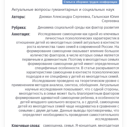
Статья в сборнике трудов конференции
Актуальные вопросы гуманитарных и социальных наук
Авторы:
Дзюман Александра Сергеевна, Галынская Юлия
Сергеевна
Рубрика:
Динамика социальной среды как фактор развития
Аннотация:
Исследование самооценки как одной из ключевых
личностных психологических характеристик в
отношении детей из многодетных семей актуально в контексте
роста количества таких семей в современной России. На
формирование самооценки оказывает влияние большое
количество факторов, в числе которых семья является
первичным и доминантным. Поэтому в многодетных семьях
формирование самооценки детей имеет определенные
специфичные особенности. В статье раскрываются
характеристики самооценки в контексте психологических
подходов и ее специфика у детей из многодетных семей.
Исследование проведено на теоретическом уровне с
применением методов анализа, синтеза, обобщения. Актуальные
научные исследования показывают, что с одной стороны,
многодетность в семье может быть благоприятным фактором
формирования адекватной самооценки ребенка, в особенности
детей младшего школьного возраста, а с другой, самооценка
детей из многодетных семей чаще неадекватна в сравнении с
семьями с двумя детьми. Данные выводы противоречивы, что
определяет необходимость проведения самостоятельного
исследования.
Ключевые слова:
самооценка, семья, Я-концепция, многодетная