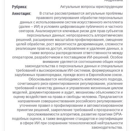
Рубрика:
Актуальные вопросы юриспруденции
Аннотация:
В статье рассматриваются актуальные проблемы
правового регулирования обработки персональных
данных с использованием систем искусственного интеллекта
(далее – ИИ) в условиях цифровизации публичного и частного
секторов. Анализируются ключевые риски для прав субъектов
персональных данных: непрозрачность алгоритмических
решений, расширение масштабов профилирования, смещение
целей обработки, рост вероятности дискриминации, сложности
реализации прав на доступ, исправление и удаление данных, а
также вопросы распределения ответственности между
оператором, разработчиком и поставщиком ИИ-решений. Особое
внимание уделяется соотношению общих норм
законодательства о персональных данных и специальных
требований к высокорисковым ИИ-системам, формирующихся в
зарубежных правопорядках, прежде всего в Европейском союзе.
Обосновывается необходимость комплексного подхода,
сочетающего риск-ориентированное регулирование, усиление
требований к качеству данных и управлению жизненным циклом
моделей, документирование и аудит, механизмы объяснимости и
оценку воздействия на права и свободы человека. Предлагаются
направления совершенствования российского регулирования:
уточнение правил о профилировании и автоматизированном
принятии решений, закрепление требований к прозрачности и
прослеживаемости алгоритмов, развитие практики DPIA-
подобных оценок, а также внедрение стандартов и сертификации
в сфере ИИ при сохранении технологической нейтральности
законодательства.