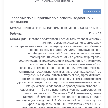
Глава в книге
Теоретические и практические аспекты педагогики и
психологии
Авторы:
Шурова Наталья Владимировна, Зенина Ольга Юрьевна
Рубрика:
Глава 22
Аннотация:
В главе представлены результаты теоретического и
эмпирического исследования взаимосвязи
структурных компонентов Я-концепции и особенностей общения
в подростковом возрасте. Актуальность обусловлена
необходимостью углублённого изучения механизмов
формирования самосознания в условиях цифровой
социализации и трансформации традиционных институтов
воспитания. Теоретический анализ включает обзор
психологических подходов к Я-концепции (гуманистическая,
когнитивная, социально-конструктивистская парадигмы), её
структурных компонентов (когнитивного, аффективного,
поведенческого), а также психологических характеристик
подросткового возраста и специфики коммуникативной сферы.
Эмпирическое исследование проведено на выборке 60
подростков 11–16 лет с использованием методик: опросник
самоотношения В.В. Столина и С.Р. Пантилеева, шкала
глобальной самооценки М. Розенберга, опросник стилей
саморегуляции поведения В.И. Моросановой, методика оценки
уровня общительности В.Ф. Ряховского и тест КОС-2.
Установлены статистически значимые корреляции между