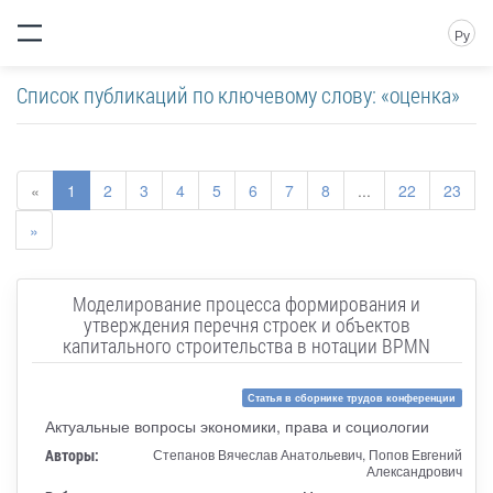
Ру
Список публикаций по ключевому слову: «оценка»
«
1
2
3
4
5
6
7
8
...
22
23
»
Моделирование процесса формирования и
утверждения перечня строек и объектов
капитального строительства в нотации BPMN
Статья в сборнике трудов конференции
Актуальные вопросы экономики, права и социологии
Авторы:
Степанов Вячеслав Анатольевич, Попов Евгений
Александрович