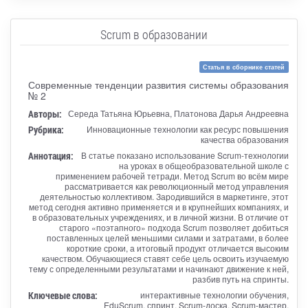
Scrum в образовании
Статья в сборнике статей
Современные тенденции развития системы образования
№ 2
Авторы:
Середа Татьяна Юрьевна, Платонова Дарья Андреевна
Рубрика:
Инновационные технологии как ресурс повышения
качества образования
Аннотация:
В статье показано использование Scrum-технологии
на уроках в общеобразовательной школе с
применением рабочей тетради. Метод Scrum во всём мире
рассматривается как революционный метод управления
деятельностью коллективом. Зародившийся в маркетинге, этот
метод сегодня активно применяется и в крупнейших компаниях, и
в образовательных учреждениях, и в личной жизни. В отличие от
старого «поэтапного» подхода Scrum позволяет добиться
поставленных целей меньшими силами и затратами, в более
короткие сроки, а итоговый продукт отличается высоким
качеством. Обучающиеся ставят себе цель освоить изучаемую
тему с определенными результатами и начинают движение к ней,
разбив путь на спринты.
Ключевые слова:
интерактивные технологии обучения,
EduScrum, спринт, Scrum-доска, Scrum-мастер,