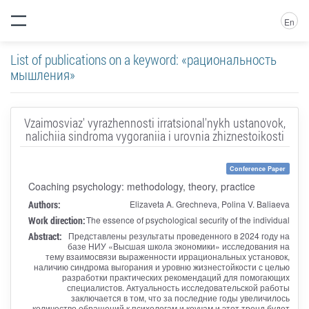
En
List of publications on a keyword: «рациональность
мышления»
Vzaimosviaz' vyrazhennosti irratsional'nykh ustanovok,
nalichiia sindroma vygoraniia i urovnia zhiznestoikosti
Conference Paper
Coaching psychology: methodology, theory, practice
Authors:
Elizaveta A. Grechneva, Polina V. Baliaeva
Work direction:
The essence of psychological security of the individual
Abstract:
Представлены результаты проведенного в 2024 году на
базе НИУ «Высшая школа экономики» исследования на
тему взаимосвязи выраженности иррациональных установок,
наличию синдрома выгорания и уровню жизнестойкости с целью
разработки практических рекомендаций для помогающих
специалистов. Актуальность исследовательской работы
заключается в том, что за последние годы увеличилось
количество обращений к психологам и коучам и этот тренд будет