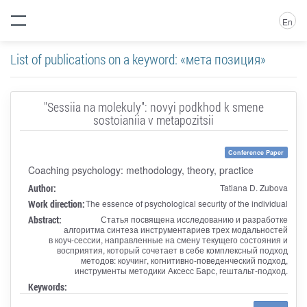
En
List of publications on a keyword: «мета позиция»
"Sessiia na molekuly": novyi podkhod k smene
sostoianiia v metapozitsii
Conference Paper
Coaching psychology: methodology, theory, practice
Author:
Tatiana D. Zubova
Work direction:
The essence of psychological security of the individual
Abstract:
Статья посвящена исследованию и разработке
алгоритма синтеза инструментариев трех модальностей
в коуч-сессии, направленные на смену текущего состояния и
восприятия, который сочетает в себе комплексный подход
методов: коучинг, когнитивно-поведенческий подход,
инструменты методики Аксесс Барс, гештальт-подход.
Keywords: