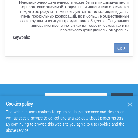
Инновационная деятельность может быть и индивидуально, и
корпоративно значимой. Социальная инноватика отличается
тем, что ее результатами пользуются не только индивидуалы,
члены профильных корпораций, но и большие общественные
слои, группы, институты гражданского общества. Социальная
инноватика проявляется как на теоретическом, так и на
практическо-функциональном уровнях.
Keywords:
Go
Cookies policy
The web-site uses cookies to optimize its performance and design as
well as special service to collect and analyze data about pages visitors.
By continuing to browse this web-site you agree to use cookies and the
above service.