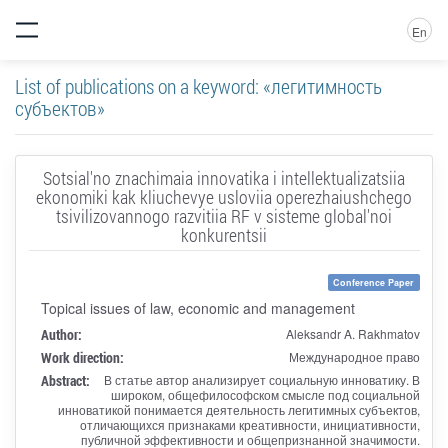
En
List of publications on a keyword: «легитимность
субъектов»
Sotsial'no znachimaia innovatika i intellektualizatsiia
ekonomiki kak kliuchevye usloviia operezhaiushchego
tsivilizovannogo razvitiia RF v sisteme global'noi
konkurentsii
Conference Paper
Topical issues of law, economic and management
Author:
Aleksandr A. Rakhmatov
Work direction:
Международное право
Abstract:
В статье автор анализирует социальную инноватику. В
широком, общефилософском смысле под социальной
инноватикой понимается деятельность легитимных субъектов,
отличающихся признаками креативности, инициативности,
публичной эффективности и общепризнанной значимости.