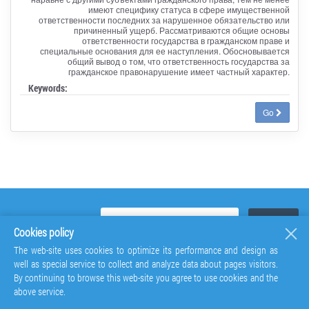
имеют специфику статуса в сфере имущественной
ответственности последних за нарушенное обязательство или
причиненный ущерб. Рассматриваются общие основы
ответственности государства в гражданском праве и
специальные основания для ее наступления. Обосновывается
общий вывод о том, что ответственность государства за
гражданское правонарушение имеет частный характер.
Keywords:
Go
Cookies policy
The web-site uses cookies to optimize its performance and design as
well as special service to collect and analyze data about pages visitors.
By continuing to browse this web-site you agree to use cookies and the
above service.