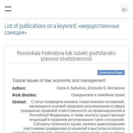
En
List of publications on a keyword: «имущественные
санкции»
Rossiiskaia Federatsiia kak subekt grazhdansko-
pravovoi otvetstvennosti
Conference Paper
Topical issues of law, economic and management
Authors:
Daria A. Safiulova, Elizaveta S. Shchelova
Work direction:
Гражданское и семейное право
Abstract:
Статья посвящена анализу теоретических положений,
являющихся основой правового регулирования в сфере
гражданско-правовой ответственности за правонарушения в
Российской Федерации, а также анализу существующих
тенденций в правовом регулировании таких отношений.
Субъекты публичного права, являясь равноправными
участниками гражданских отношений и выступая в обороте
наравне с другими субъектами гражданского права, тем не менее