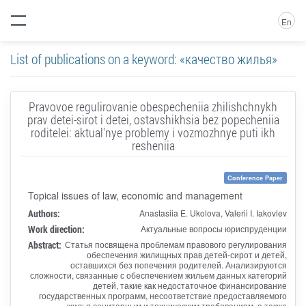
En
List of publications on a keyword: «качество жилья»
Pravovoe regulirovanie obespecheniia zhilishchnykh
prav detei-sirot i detei, ostavshikhsia bez popecheniia
roditelei: aktual'nye problemy i vozmozhnye puti ikh
resheniia
Conference Paper
Topical issues of law, economic and management
Authors:
Anastasiia E. Ukolova, Valerii I. Iakovlev
Work direction:
Актуальные вопросы юриспруденции
Abstract:
Статья посвящена проблемам правового регулирования
обеспечения жилищных прав детей-сирот и детей,
оставшихся без попечения родителей. Анализируются
сложности, связанные с обеспечением жильем данных категорий
детей, такие как недостаточное финансирование
государственных программ, несоответствие предоставляемого
жилья санитарным и техническим требованиям, а также