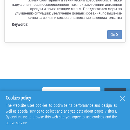
нарушения прав несовершеннолетних при заключении договоров
аренды и приватизации жилья. Предлагаются меры по
улучшению ситуации: увеличение финансирования, повышение
качества жилья и совершенствование законодательства
Keywords:
Go
Cookies policy
The web-site uses cookies to optimize its performance and design as
well as special service to collect and analyze data about pages visitors.
By continuing to browse this web-site you agree to use cookies and the
above service.