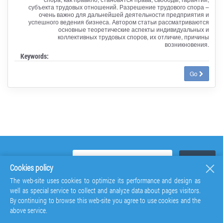
субъекта трудовых отношений. Разрешение трудового спора –
очень важно для дальнейшей деятельности предприятия и
успешного ведения бизнеса. Автором статьи рассматриваются
основные теоретические аспекты индивидуальных и
коллективных трудовых споров, их отличие, причины
возникновения.
Keywords:
Go
Cookies policy
The web-site uses cookies to optimize its performance and design as
well as special service to collect and analyze data about pages visitors.
By continuing to browse this web-site you agree to use cookies and the
above service.