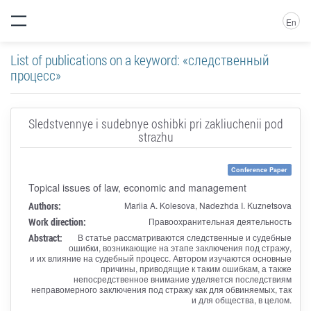
En
List of publications on a keyword: «следственный
процесс»
Sledstvennye i sudebnye oshibki pri zakliuchenii pod
strazhu
Conference Paper
Topical issues of law, economic and management
Authors:
Mariia A. Kolesova, Nadezhda I. Kuznetsova
Work direction:
Правоохранительная деятельность
Abstract:
В статье рассматриваются следственные и судебные
ошибки, возникающие на этапе заключения под стражу,
и их влияние на судебный процесс. Автором изучаются основные
причины, приводящие к таким ошибкам, а также
непосредственное внимание уделяется последствиям
неправомерного заключения под стражу как для обвиняемых, так
и для общества, в целом.