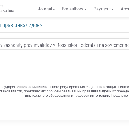
re
Journal
For authors
Payment
Abo
a kultura
ция прав инвалидов»
y zashchity prav invalidov v Rossiiskoi Federatsii na sovremenn
государственного и муниципального регулирования социальной защиты инвал
ганов власти, практических проблем реализации прав инвалидов и их преод
инклюзивного образования и трудовой интеграции. Предложе