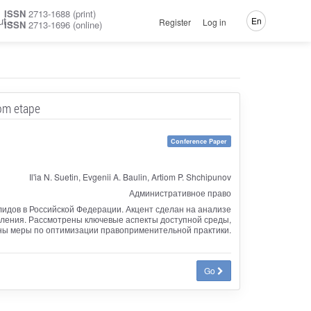
ISSN
2713-1688 (print)
ut
En
Register
Log in
ISSN
2713-1696 (online)
om etape
Conference Paper
Il'ia N. Suetin, Evgenii A. Baulin, Artiom P. Shchipunov
Административное право
идов в Российской Федерации. Акцент сделан на анализе
оления. Рассмотрены ключевые аспекты доступной среды,
ны меры по оптимизации правоприменительной практики.
Go