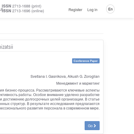
ISSN
2713-1688 (print)
ut
En
Register
Log in
ISSN
2713-1696 (online)
izatsii
Conference Paper
Svetlana I. Gasnikova, Aikush G. Zoroglian
Менеджмент и маркетинг
ия бизнес-процесса. Рассматриваются ключевые аспекты
ективность работы. Особое внимание уделено разработке
и достижению долгосрочных целей организации. В статье
нных структур. В результате исследования предлагаются
ессионального развития персонала в современном мире.
Go