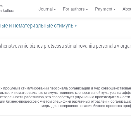
re
Journal
For authors
Payment
Abo
a kultura
альные и нематериальные стимулы»
henstvovanie biznes-protsessa stimulirovaniia personala v organ
х проблем в стимулировании персонала организации и мер совершенствован
альные и нематериальные стимулы, влияние корпоративной культуры на эфф
етворенности работников, что способствует улучшению производительности 
и бизнес-процессов с учетом специфики различных отраслей и организацио
меры для совершенствования бизнес-процесса проф