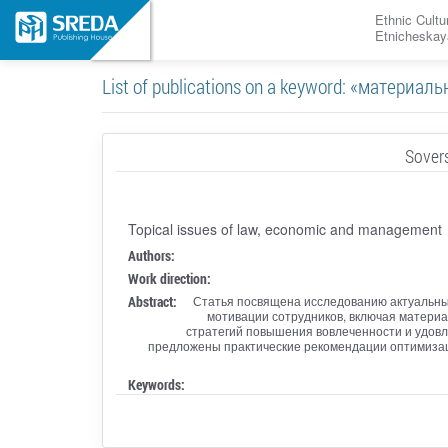
Ethnic Cultu
Etnicheskay
List of publications on a keyword: «матери
Sovers
Topical issues of law, economic and management
Authors:
Work direction:
Abstract:
Статья посвящена исследованию актуальны
мотивации сотрудников, включая матери
стратегий повышения вовлеченности и удовл
предложены практические рекомендации оптимизаци
Keywords: