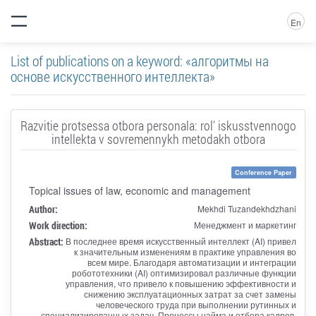
En
List of publications on a keyword: «алгоритмы на
основе искусственного интеллекта»
Razvitie protsessa otbora personala: rol' iskusstvennogo
intellekta v sovremennykh metodakh otbora
Conference Paper
Topical issues of law, economic and management
Author:
Mekhdi Tuzandekhdzhani
Work direction:
Менеджмент и маркетинг
Abstract:
В последнее время искусственный интеллект (AI) привел
к значительным изменениям в практике управления во
всем мире. Благодаря автоматизации и интеграции
робототехники (AI) оптимизировал различные функции
управления, что привело к повышению эффективности и
снижению эксплуатационных затрат за счет замены
человеческого труда при выполнении рутинных и
специализированных задач. Процессы найма и отбора кадров,