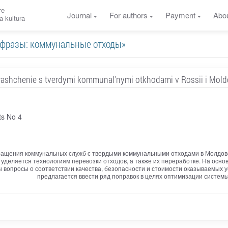
re
Journal
For authors
Payment
Abo
a kultura
ые фразы: коммунальные отходы»
ashchenie s tverdymi kommunal'nymi otkhodami v Rossii i Mol
ts No 4
ащения коммунальных служб с твердыми коммунальными отходами в Молдове и
уделяется технологиям перевозки отходов, а также их переработке. На осн
ы вопросы о соответствии качества, безопасности и стоимости оказываемых 
предлагается ввести ряд поправок в целях оптимизации систем