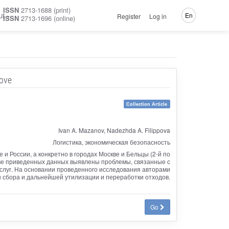
ISSN
2713-1688 (print)
ut
En
Register
Log in
ISSN
2713-1696 (online)
dove
Collection Article
Ivan A. Mazanov, Nadezhda A. Filippova
Логистика, экономическая безопасность
 России, а конкретно в городах Москве и Бельцы (2-й по
ове приведенных данных выявлены проблемы, связанные с
услуг. На основании проведенного исследования авторами
ы сбора и дальнейшей утилизации и переработки отходов.
Go