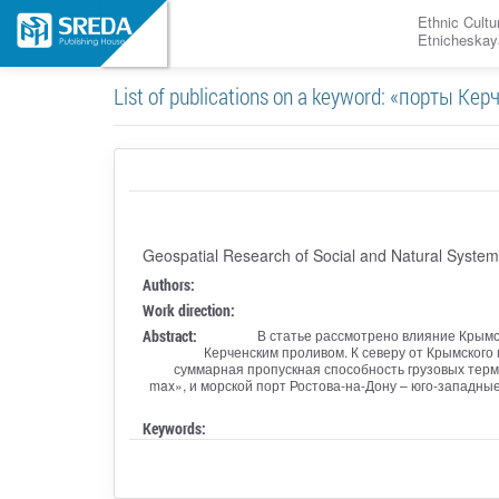
Ethnic Cultu
Etnicheskay
List of publications on a keyword: «порты К
Geospatial Research of Social and Natural System
Authors:
Work direction:
Abstract:
В статье рассмотрено влияние Крымс
Керченским проливом. К северу от Крымского
суммарная пропускная способность грузовых терми
max», и морской порт Ростова-на-Дону – юго-западные
Keywords: