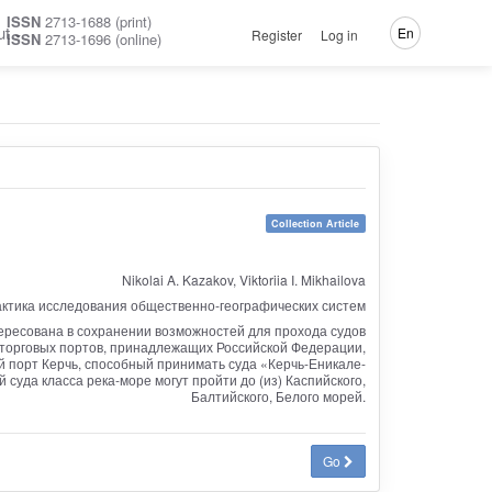
ISSN
2713-1688 (print)
ut
En
Register
Log in
ISSN
2713-1696 (online)
Collection Article
Nikolai A. Kazakov, Viktoriia I. Mikhailova
актика исследования общественно-географических систем
тересована в сохранении возможностей для прохода судов
ь торговых портов, принадлежащих Российской Федерации,
й порт Керчь, способный принимать суда «Керчь-Еникале-
суда класса река-море могут пройти до (из) Каспийского,
Балтийского, Белого морей.
Go