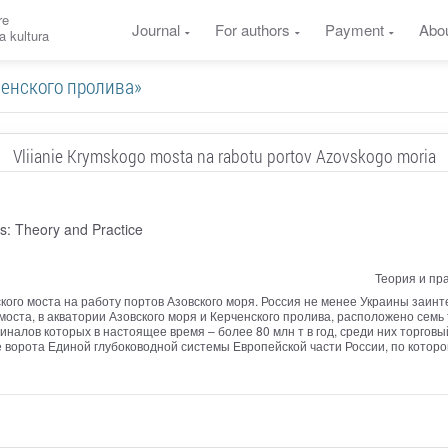
re
Journal
For authors
Payment
Abo
a kultura
ерченского пролива»
Vliianie Krymskogo mosta na rabotu portov Azovskogo moria
s: Theory and Practice
Теория и пр
кого моста на работу портов Азовского моря. Россия не менее Украины заин
 моста, в акватории Азовского моря и Керченского пролива, расположено сем
налов которых в настоящее время – более 80 млн т в год, среди них торговы
 ворота Единой глубоководной системы Европейской части России, по которой 