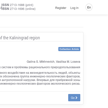
ISSN
2713-1688 (print)
ut
En
Register
Log in
ISSN
2713-1696 (online)
of the Kaliningrad region
Collection Article
Galina S. Mikhnevich, Vasilisa M. Loseva
их систем и проблемы рационального природопользования
вного воздействия на жизнедеятельность людей, объекты
х обозначена группа инженерно-геологических факторов,
ия антропогенной нагрузки. Впервые для прибрежной зоны
инженерно-геологических факторов экологического риска.
Go