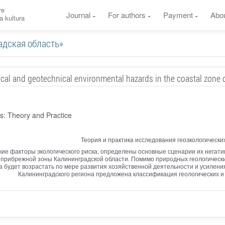
re
Journal
For authors
Payment
Abo
a kultura
градская область»
ical and geotechnical environmental hazards in the coastal zone 
s: Theory and Practice
Теория и практика исследования геоэкологическ
ие факторы экологического риска, определены основные сценарии их негати
 прибрежной зоны Калининградской области. Помимо природных геологически
а будет возрастать по мере развития хозяйственной деятельности и усилен
Калининградского региона предложена классификация геологических и 