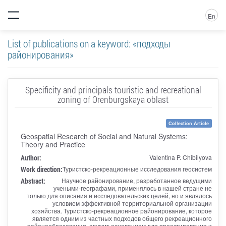
En
List of publications on a keyword: «подходы
районирования»
Specificity and principals touristic and recreational
zoning of Orenburgskaya oblast
Collection Article
Geospatial Research of Social and Natural Systems:
Theory and Practice
Author:
Valentina P. Chibilyova
Work direction:
Туристско-рекреационные исследования геосистем
Abstract:
Научное районирование, разработанное ведущими
учеными-географами, применялось в нашей стране не
только для описания и исследовательских целей, но и являлось
условием эффективной территориальной организации
хозяйства. Туристско-рекреационное районирование, которое
является одним из частных подходов общего рекреационного
районообразования, служит основанием для проектирования и