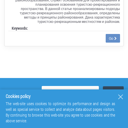
планирования освоения туристско-рекреационного
пространства. В данной статье проанализированы подходы
туристско-рекреационного районообразования, определены
методы и принципы районирования. Дана характеристика
туристско-рекреационным местностям и районам.
Keywords:
Go
Cookies policy
The web-site uses cookies to optimize its performance and design as
well as special service to collect and analyze data about pages visitors.
By continuing to browse this web-site you agree to use cookies and the
above service.