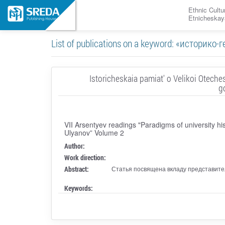
Ethnic Cultu
Etnicheskay
List of publications on a keyword: «историк
Istoricheskaia pamiat' o Velikoi Otech
g
VII Arsentyev readings "Paradigms of university his
Ulyanov” Volume 2
Author:
Work direction:
Abstract:
Статья посвящена вкладу представител
Keywords: