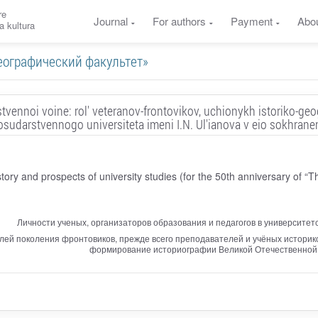
re
Journal
For authors
Payment
Abo
a kultura
о-географический факультет»
estvennoi voine: rol' veteranov-frontovikov, uchionykh istoriko-g
osudarstvennogo universiteta imeni I.N. Ul'ianova v eio sokhranen
tory and prospects of university studies (for the 50th anniversary of “T
Личности ученых, организаторов образования и педагогов в университет
ей поколения фронтовиков, прежде всего преподавателей и учёных историко
формирование историографии Великой Отечественной в