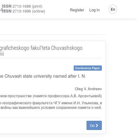
ISSN
2713-1688 (print)
ut
En
Register
Log in
ISSN
2713-1696 (online)
eograficheskogo fakul'teta Chuvashskogo
ii
Conference Paper
he Chuvash state university named after I. N.
Oleg V. Andreev
ском пространстве (памяти профессора А.В. Арсентьевой)
-географического факультета ЧГУ имени И.Н. Ульянова, в
ойны как важнейшего условия сохранения памяти о ней.
Go