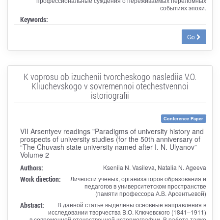
профессиональные суждения о переживаемых переломных
событиях эпохи.
Keywords:
Go
K voprosu ob izuchenii tvorcheskogo naslediia V.O.
Kliuchevskogo v sovremennoi otechestvennoi
istoriografii
Conference Paper
VII Arsentyev readings "Paradigms of university history and
prospects of university studies (for the 50th anniversary of
“The Chuvash state university named after I. N. Ulyanov”
Volume 2
Authors:
Kseniia N. Vasileva, Natalia N. Ageeva
Work direction:
Личности ученых, организаторов образования и
педагогов в университетском пространстве
(памяти профессора А.В. Арсентьевой)
Abstract:
В данной статье выделены основные направления в
исследовании творчества В.О. Ключевского (1841–1911)
в современной отечественной историографии. В работе также