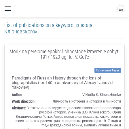
En
List of publications on a keyword: «школа
Ключевского»
Istorik na perelome epokh: lichnostnoe izmerenie sobytii
1917-1920 gg. Iu. V. Got'e
Conference Paper
Paradigms of Russian History through the lens of
biographistics (for 140th anniversary of Alexey Ivanovich
Yakovlev)
Author:
Viktoriia K. Khoruzhenko
Work direction:
Личность в истории и история в личности
Abstract:
В статье анализируется дневник известного профессора
русской истории, ученика В.О. Ключевского, Юрия
Владимировича Готье. Автор попытался показать, как историк в
своих записках рассматривал, оценивал революцию 1917 года и
годы гражданской войны, выявить личностные и