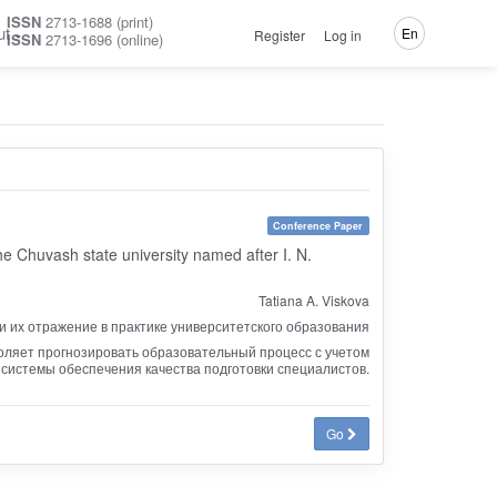
ISSN
2713-1688 (print)
ut
En
Register
Log in
ISSN
2713-1696 (online)
Conference Paper
he Chuvash state university named after I. N.
Tatiana A. Viskova
и их отражение в практике университетского образования
оляет прогнозировать образовательный процесс с учетом
истемы обеспечения качества подготовки специалистов.
Go