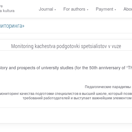
re
Journal
For authors
Payment
Abo
a kultura
ониторинга»
Monitoring kachestva podgotovki spetsialistov v vuze
tory and prospects of university studies (for the 50th anniversary of “T
Педагогические парадигмы 
ониторинг качества подготовки специалистов в высшей школе, который позв
требований работодателей и выступает важнейшим элементом с