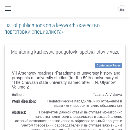
En
List of publications on a keyword: «качество
подготовки специалиста»
Monitoring kachestva podgotovki spetsialistov v vuze
Conference Paper
VII Arsentyev readings "Paradigms of university history and
prospects of university studies (for the 50th anniversary of
“The Chuvash state university named after I. N. Ulyanov”
Volume 2
Author:
Tatiana A. Viskova
Work direction:
Педагогические парадигмы и их отражение в
практике университетского образования
Abstract:
Предметом данной статьи выступает мониторинг
качества подготовки специалистов в высшей школе,
который позволяет прогнозировать образовательный процесс с
учетом требований работодателей и выступает важнейшим
элементом системы обеспечения качества подготовки