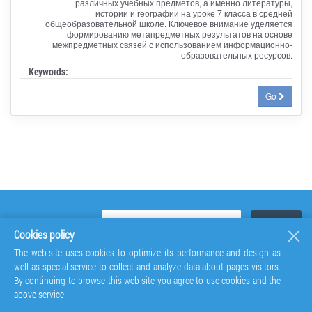
различных учебных предметов, а именно литературы,
истории и географии на уроке 7 класса в средней
общеобразовательной школе. Ключевое внимание уделяется
формированию метапредметных результатов на основе
межпредметных связей с использованием информационно-
образовательных ресурсов.
Keywords:
Go
Cookies policy
The web-site uses cookies to optimize its performance and design as
well as special service to collect and analyze data about pages visitors.
By continuing to browse this web-site you agree to use cookies and the
above service.