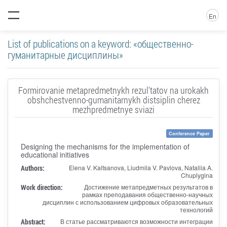
En
List of publications on a keyword: «общественно-
гуманитарные дисциплины»
Formirovanie metapredmetnykh rezul'tatov na urokakh
obshchestvenno-gumanitarnykh distsiplin cherez
mezhpredmetnye sviazi
Conference Paper
Designing the mechanisms for the implementation of
educational initiatives
Authors:
Elena V. Kaltsanova, Liudmila V. Pavlova, Nataliia A.
Chuplygina
Work direction:
Достижение метапредметных результатов в
рамках преподавания общественно-научных
дисциплин с использованием цифровых образовательных
технологий
Abstract:
В статье рассматриваются возможности интеграции