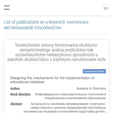
En
List of publications on a keyword: «онтогенез
метаязыковой способности»
Teoreticheskie osnovy formirovaniia strukturno-
semanticheskogo analiza predlozhenii kak
sostavliaiushchei metaiazykovoi sposobnosti u
starshikh doshkol'nikov s tiazhelymi narusheniiami rechi
Conference Paper
Designing the mechanisms for the implementation of
educational initiatives
Author:
Svetlana N. Silanteva
Work direction:
Информационно-образовательные технологии в
специальном и инклюзивном образовании
Abstract:
Актуальность проблемы формирования структурно-
семантического анализа предложений обусловлена
значимостью языковой и когнитивной подготовки детей с