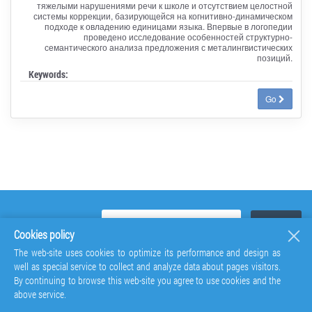
тяжелыми нарушениями речи к школе и отсутствием целостной
системы коррекции, базирующейся на когнитивно-динамическом
подходе к овладению единицами языка. Впервые в логопедии
проведено исследование особенностей структурно-
семантического анализа предложения с металингвистических
позиций.
Keywords:
Go
Cookies policy
The web-site uses cookies to optimize its performance and design as
well as special service to collect and analyze data about pages visitors.
By continuing to browse this web-site you agree to use cookies and the
above service.