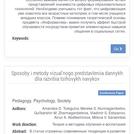
представлений значимости цифровых образовательных
технологий. Необходимо учитывать тот факт, что цифровизация
уже охватила все возрастные категории, в том числе учащихся
младших классов. Помимо понимания теоретической основы
предмета «Информатика» важно получить эффект быстрой
обучаемости посредством привития элементарных навыков
общения в социальных сетях.
Keywords:
Go
Sposoby i metody vizual'nogo predstavleniia dannykh
dlia razvitiia tsifrovykh navykov
Conference Paper
Pedagogy, Psychology, Society
Authors:
Amandos D. Tulegulov, Mereke S. Nurmagambetov,
Gul'barshin M. Zharmaganbetova, Vladimir S. Eshpanov,
Ainur A. Abdikerimova, Milena V. Sarsembai
Work direction:
Теория и методика обучения и воспитания
Abstract:
В статье отражены современные тенденции в развитие