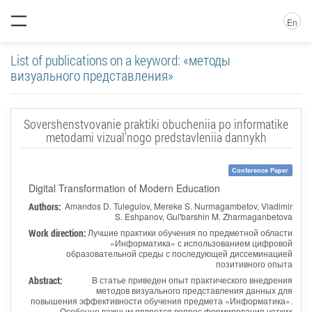
En
List of publications on a keyword: «методы
визуального представления»
Sovershenstvovanie praktiki obucheniia po informatike
metodami vizual'nogo predstavleniia dannykh
Conference Paper
Digital Transformation of Modern Education
Authors:
Amandos D. Tulegulov, Mereke S. Nurmagambetov, Vladimir
S. Eshpanov, Gul'barshin M. Zharmaganbetova
Work direction:
Лучшие практики обучения по предметной области
«Информатика» с использованием цифровой
образовательной среды с последующей диссеминацией
позитивного опыта
Abstract:
В статье приведен опыт практического внедрения
методов визуального представления данных для
повышения эффективности обучения предмета «Информатика».
Особенно важным является вопрос формирования четких