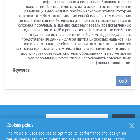
цифровых навыков и цифровых образовательных
технологий. Как правило, от самой идеи до её практической
реализации необходимо пройти несколько этапов, которые
включают в себя этап понимания самой идеи, затем осознания
её практической необходимости. После этого возникает самая
сложная проблема, а именно как реализовать представленную
идею и воплотить её в реальность. На этом этапе особенно
актуальным оказываются способы и методы визуального
представления данных для развития цифровых навыков. Как
показывает опыт, особенно важным на этом этапе является
методика преподавания. Нельзя быть категоричным и отрицать
достоинства советской системы образования и в то же время
надо правильно и эффективно использовать современные
цифровые технологии.
Keywords:
Go
Cookies policy
The web-site uses cookies to optimize its performance and design as
well as special service to collect and analyze data about pages visitors.