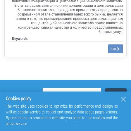
понятиями концентрации и централизации банковского капитала.
В статье раскрываются понятия концентрации и централизации
банковского капитала, приводятся примеры этих процессов на
современном этапе становления банковского рынка. Делается
вывод о том, что превалирование процесса централизации над
концентрацией банковского капитала прямо влияет на
конкуренцию, снижая качество и количество предоставляемых
банками услуг.
Keywords:
Go
Cookies policy
The web-site uses cookies to optimize its performance and design as
well as special service to collect and analyze data about pages visitors.
By continuing to browse this web-site you agree to use cookies and the
above service.