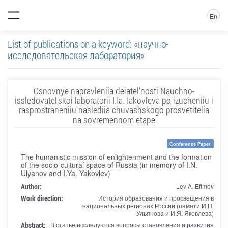
En
List of publications on a keyword: «научно-
исследовательская лаборатория»
Osnovnye napravleniia deiatel'nosti Nauchno-
issledovatel'skoi laboratorii I.Ia. Iakovleva po izucheniiu i
rasprostraneniiu naslediia chuvashskogo prosvetitelia
na sovremennom etape
Conference Paper
The humanistic mission of enlightenment and the formation
of the socio-cultural space of Russia (in memory of I.N.
Ulyanov and I.Ya. Yakovlev)
Author:
Lev A. Efimov
Work direction:
История образования и просвещения в
национальных регионах России (памяти И.Н.
Ульянова и И.Я. Яковлева)
Abstract:
В статье исследуются вопросы становления и развития