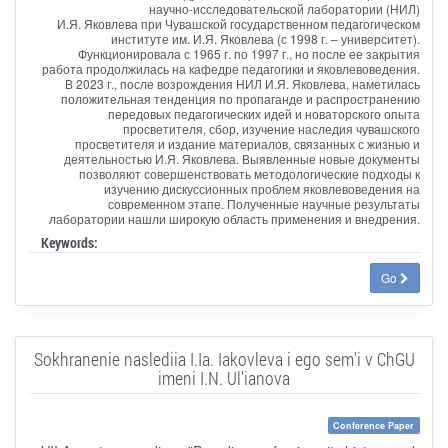
научно-исследовательской лаборатории (НИЛ)
И.Я. Яковлева при Чувашской государственном педагогическом
институте им. И.Я. Яковлева (с 1998 г. – университет).
Функционировала с 1965 г. по 1997 г., но после ее закрытия
работа продолжилась на кафедре педагогики и яковлевоведения.
В 2023 г., после возрождения НИЛ И.Я. Яковлева, наметилась
положительная тенденция по пропаганде и распространению
передовых педагогических идей и новаторского опыта
просветителя, сбор, изучение наследия чувашского
просветителя и издание материалов, связанных с жизнью и
деятельностью И.Я. Яковлева. Выявленные новые документы
позволяют совершенствовать методологические подходы к
изучению дискуссионных проблем яковлевоведения на
современном этапе. Полученные научные результаты
лаборатории нашли широкую область применения и внедрения.
Keywords:
Go
Sokhranenie naslediia I.Ia. Iakovleva i ego sem'i v ChGU
imeni I.N. Ul'ianova
Conference Paper