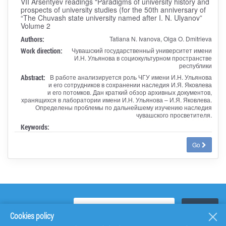
VII Arsentyev readings "Paradigms of university history and
prospects of university studies (for the 50th anniversary of
“The Chuvash state university named after I. N. Ulyanov”
Volume 2
Authors:
Tatiana N. Ivanova, Olga O. Dmitrieva
Work direction:
Чувашский государственный университет имени
И.Н. Ульянова в социокультурном пространстве
республики
Abstract:
В работе анализируется роль ЧГУ имени И.Н. Ульянова
и его сотрудников в сохранении наследия И.Я. Яковлева
и его потомков. Дан краткий обзор архивных документов,
хранящихся в лаборатории имени И.Н. Ульянова – И.Я. Яковлева.
Определены проблемы по дальнейшему изучению наследия
чувашского просветителя.
Keywords:
Go
Cookies policy