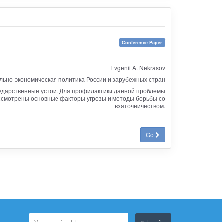
Conference Paper
Evgenii A. Nekrasov
ьно-экономическая политика России и зарубежных стран
сударственные устои. Для профилактики данной проблемы
ассмотрены основные факторы угрозы и методы борьбы со
взяточничеством.
Go