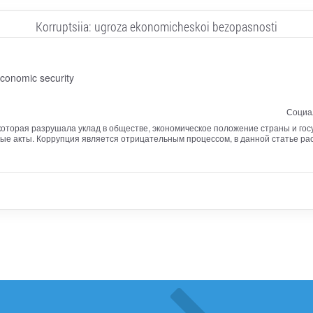
Korruptsiia: ugroza ekonomicheskoi bezopasnosti
conomic security
Социал
которая разрушала уклад в обществе, экономическое положение страны и го
ые акты. Коррупция является отрицательным процессом, в данной статье р