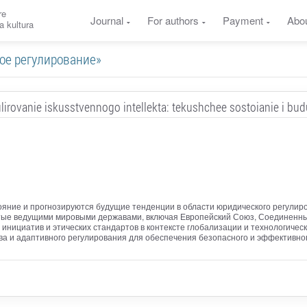
re
Journal
For authors
Payment
Abo
a kultura
ское регулирование»
lirovanie iskusstvennogo intellekta: tekushchee sostoianie i bud
ояние и прогнозируются будущие тенденции в области юридического регулир
тые ведущими мировыми державами, включая Европейский Союз, Соединенны
инициатив и этических стандартов в контексте глобализации и технологиче
ва и адаптивного регулирования для обеспечения безопасного и эффективн