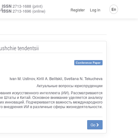
ISSN
2713-1688 (print)
ut
En
Register
Log in
ISSN
2713-1696 (online)
ushchie tendentsii
Conference Paper
Ivan M. Ustinov, Kirill A. Belitskii, Svetlana N. Tekucheva
Актуальные вопросы юриспруденции
ования искусственного интеллекта (ИИ). Рассматриваются
е Штаты и Китай. Основное внимание уделяется анализу
ских инноваций. Подчеркивается важность международного
ого внедрения ИИ в различные сферы жизнедеятельности.
Go