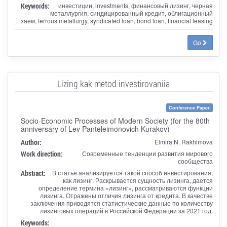
Keywords:
инвестиции, investments, финансовый лизинг, черная
металлургия, синдицированный кредит, облигационный
заем, ferrous metallurgy, syndicated loan, bond loan, financial leasing
Go
Lizing kak metod investirovaniia
Conference Paper
Socio-Economic Processes of Modern Society (for the 80th
anniversary of Lev Panteleimonovich Kurakov)
Author:
Elmira N. Rakhimova
Work direction:
Современные тенденции развития мирового
сообщества
Abstract:
В статье анализируется такой способ инвестирования,
как лизинг. Раскрывается сущность лизинга, дается
определение термина «лизинг», рассматриваются функции
лизинга. Отражены отличия лизинга от кредита. В качестве
заключения приводятся статистические данные по количеству
лизинговых операций в Российской Федерации за 2021 год.
Keywords: