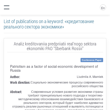
En
List of publications on a keyword: «кредитование
реального сектора экономики»
Analiz kreditovaniia predpriiatii real'nogo sektora
ekonomiki PAO "Sberbank Rossii"
Conference Paper
Patriotism as a factor of social-economic development of
Russia
Author:
Liudmila A. Mamiek
Work direction:
Социально-экономические процессы современного
российского общества
Abstract:
Современные условия развития экономики страны
требуют принципиально нового подхода к теоретико-
методическому обоснованию взаимодействия банковского и
реального секторов, который будет наиболее адекватно
отражать реалии рыночных отношений и выявлять потенциал и
резервы банковского сектора, способствуя достижению