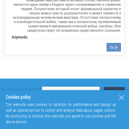
является идея любви к Родине через сопереживание и служение
людям. Патриотизм, который носит формальный характер и
лишен живых чувств, разрушителен и может привести к
неоправданным человеческим жертвам. Отсутствие патриотизма
в освободительной войне, также как и патриотизм, проявляемый
захватчиком в империалистической войне, пагубны. Они
свидетельствуют об искажении нравственного сознания.
Keywords:
Go
Cookies policy
The web-site uses cookies to optimize its performance and design as
well as special service to collect and analyze data about pages visitors.
By continuing to browse this web-site you agree to use cookies and the
above service.