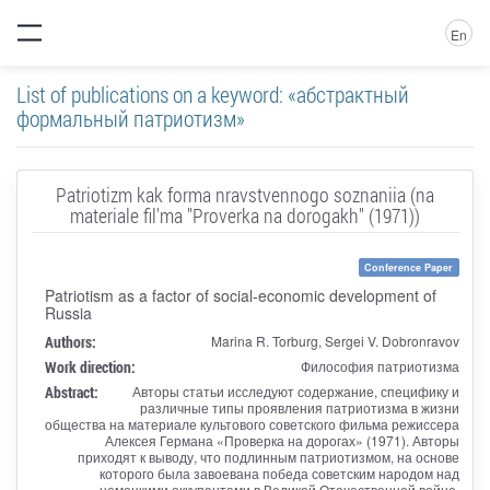
En
List of publications on a keyword: «абстрактный
формальный патриотизм»
Patriotizm kak forma nravstvennogo soznaniia (na
materiale fil'ma "Proverka na dorogakh" (1971))
Conference Paper
Patriotism as a factor of social-economic development of
Russia
Authors:
Marina R. Torburg, Sergei V. Dobronravov
Work direction:
Философия патриотизма
Abstract:
Авторы статьи исследуют содержание, специфику и
различные типы проявления патриотизма в жизни
общества на материале культового советского фильма режиссера
Алексея Германа «Проверка на дорогах» (1971). Авторы
приходят к выводу, что подлинным патриотизмом, на основе
которого была завоевана победа советским народом над
немецкими оккупантами в Великой Отечественной войне,