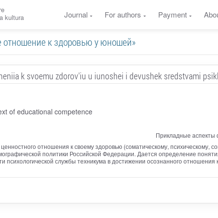
re
Journal
For authors
Payment
Abo
a kultura
тное отношение к здоровью у юношей»
eniia k svoemu zdorov'iu u iunoshei i devushek sredstvami psi
ext of educational competence
Прикладные аспекты 
енностного отношения к своему здоровью (соматическому, психическому, со
ографической политики Российской Федерации. Дается определение поняти
и психологической службы техникума в достижении осознанного отношения к