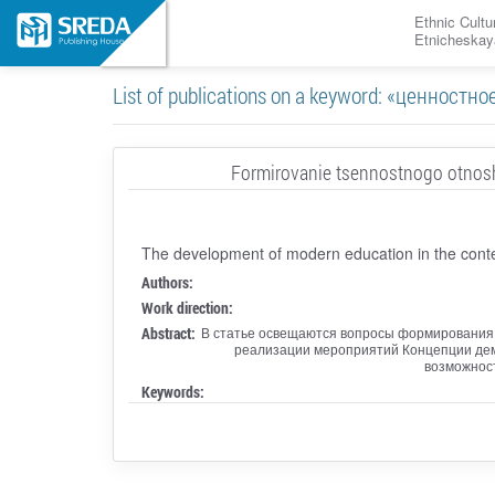
Ethnic Cultu
Etnicheskay
List of publications on a keyword: «ценнос
Formirovanie tsennostnogo otnosh
The development of modern education in the cont
Authors:
Work direction:
Abstract:
В статье освещаются вопросы формирования ц
реализации мероприятий Концепции дем
возможност
Keywords: