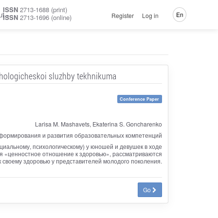
ISSN
2713-1688 (print)
ut
En
Register
Log in
ISSN
2713-1696 (online)
khologicheskoi sluzhby tekhnikuma
Conference Paper
Larisa M. Mashavets, Ekaterina S. Goncharenko
формирования и развития образовательных компетенций
циальному, психологическому) у юношей и девушек в ходе
я «ценностное отношение к здоровью», рассматриваются
 своему здоровью у представителей молодого поколения.
Go