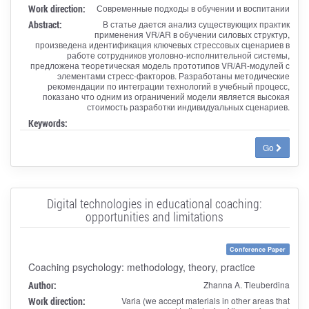
Work direction:
Современные подходы в обучении и воспитании
Abstract:
В статье дается анализ существующих практик
применения VR/AR в обучении силовых структур,
произведена идентификация ключевых стрессовых сценариев в
работе сотрудников уголовно-исполнительной системы,
предложена теоретическая модель прототипов VR/AR-модулей с
элементами стресс-факторов. Разработаны методические
рекомендации по интеграции технологий в учебный процесс,
показано что одним из ограничений модели является высокая
стоимость разработки индивидуальных сценариев.
Keywords:
Go
Digital technologies in educational coaching:
opportunities and limitations
Conference Paper
Coaching psychology: methodology, theory, practice
Author:
Zhanna A. Tleuberdina
Work direction:
Varia (we accept materials in other areas that