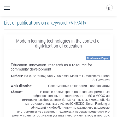
En
List of publications on a keyword: «VR/AR»
Modern learning technologies in the context of
digitalization of education
Conference Paper
Education, innovation, research as a resource for
community development
Authors:
Il'ia A. Sal'nikov, Ivan V. Solomin, Maksim E. Maksimov, Elena
A. Gavrilova
Work direction:
Современные технологии в образовании
Abstract:
В статье рассмотрено понятие «современные
образовательные технологии»: от LMS и MOOC до
иммерсивных форматов и больших языковых моделей. На
материале открытых отчётов ЮНЕСКО, Smart Ranking и
публикаций «КиберЛенинки» показано, что цифровые
инструменты не заменяют педагога, а перераспределяют его
роли – транслятор знаний уступает место навигатору и тьютору.