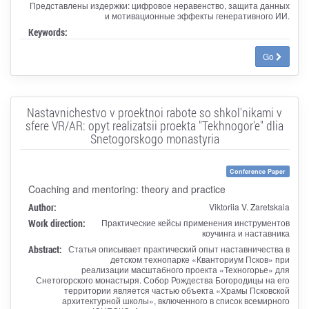
Представлены издержки: цифровое неравенство, защита данных
и мотивационные эффекты генеративного ИИ.
Keywords:
Go
Nastavnichestvo v proektnoi rabote so shkol'nikami v
sfere VR/AR: opyt realizatsii proekta "Tekhnogor'e" dlia
Snetogorskogo monastyria
Conference Paper
Coaching and mentoring: theory and practice
Author:
Viktoriia V. Zaretskaia
Work direction:
Практические кейсы применения инструментов
коучинга и наставника
Abstract:
Статья описывает практический опыт наставничества в
детском технопарке «Кванториум Псков» при
реализации масштабного проекта «Техногорье» для
Снетогорского монастыря. Собор Рождества Богородицы на его
территории является частью объекта «Храмы Псковской
архитектурной школы», включенного в список всемирного