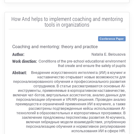
How And helps to implement coaching and mentoring
tools in organizations
Conference Paper
Coaching and mentoring: theory and practice
Author:
Natalia E. Belousova
Work direction:
Conditions of the pre-school educational environment
that create and ensure the safety of pupils
Abstract:
Внедрение искусственного интеллекта (ИИ) в коучинг и
наставничество открывает новые возможности для
персонализированного обучения и профессионального развития
сотрудников. В статье рассматриваются основные AI-
инструменты, применяемые в корпоративном наставничестве,
включая чат-ботов, виртуальных ассистентов, анализ данных для
персонализации обучения и VR/AR-решения. Проведен анализ
преимуществ и ограничений применения ИИ в коучинге, а также
рассмотрены подтвержденные кейсы использования AI-
технологий в образовательных и корпоративных программах. В
заключение предложены перспективы развития AI-коучинга,
включая гибридные модели взаимодействия, углубленную
персонализацию обучения и нормативное регулирование
использования ИИ в сфере HR.