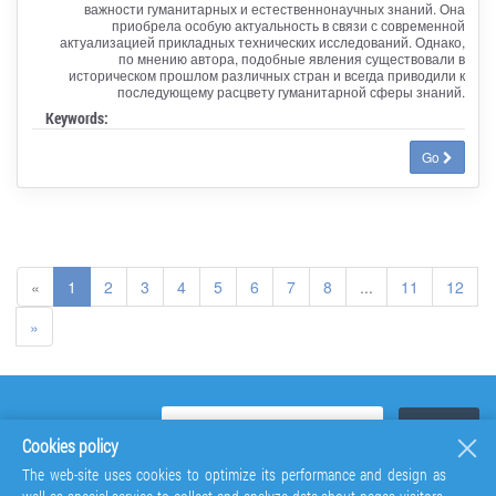
важности гуманитарных и естественнонаучных знаний. Она
приобрела особую актуальность в связи с современной
актуализацией прикладных технических исследований. Однако,
по мнению автора, подобные явления существовали в
историческом прошлом различных стран и всегда приводили к
последующему расцвету гуманитарной сферы знаний.
Keywords:
Go
«
1
2
3
4
5
6
7
8
...
11
12
»
Cookies policy
The web-site uses cookies to optimize its performance and design as