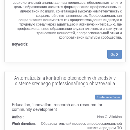
социологический анализ данных процессов, обосновывается, что
целью образования является формирование профессионально-
личностной позиции, сочетающей высокую компетентность с
социальной ответственностью. Профессиональная
социализация понимается как процесс вхождения индивида в
трудовую среду через адаптацию и активную интеграцию, где
профессиональное образование служит ключевым институтом
трансляции ценностей, профессиональной этики и
корпоративной культуры сообщества.
Keywords:
Go
Avtomatizatsiia kontrol'no-otsenochnykh sredstv v
sisteme srednego professional'nogo obrazovaniia
Conference Paper
Education, innovation, research as a resource for
community development
Author:
Irina G. Aliakina
Work direction:
Образовательный процесс в профессиональной
школе и среднем ПО