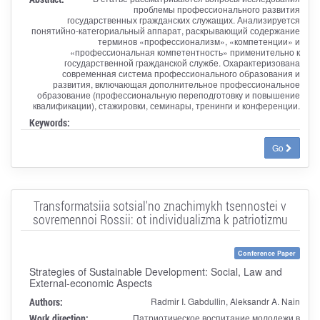
проблемы профессионального развития
государственных гражданских служащих. Анализируется
понятийно-категориальный аппарат, раскрывающий содержание
терминов «профессионализм», «компетенции» и
«профессиональная компетентность» применительно к
государственной гражданской службе. Охарактеризована
современная система профессионального образования и
развития, включающая дополнительное профессиональное
образование (профессиональную переподготовку и повышение
квалификации), стажировки, семинары, тренинги и конференции.
Keywords:
Go
Transformatsiia sotsial'no znachimykh tsennostei v
sovremennoi Rossii: ot individualizma k patriotizmu
Conference Paper
Strategies of Sustainable Development: Social, Law and
External-economic Aspects
Authors:
Radmir I. Gabdullin, Aleksandr A. Nain
Work direction:
Патриотическое воспитание молодежи в