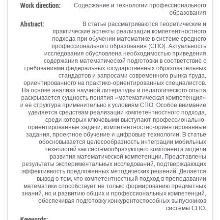
Work direction:
Содержание и технологии профессионального
образования
Abstract:
В статье рассматриваются теоретические и
практические аспекты реализации компетентностного
подхода при обучении математике в системе среднего
профессионального образования (СПО). Актуальность
исследования обусловлена необходимостью приведения
содержания математической подготовки в соответствие с
требованиями федеральных государственных образовательных
стандартов и запросами современного рынка труда,
ориентированного на практико-ориентированных специалистов.
На основе анализа научной литературы и педагогического опыта
раскрывается сущность понятия «математическая компетенция»
и её структура применительно к условиям СПО. Особое внимание
уделяется средствам реализации компетентностного подхода,
среди которых ключевыми выступают профессионально-
ориентированные задачи, компетентностно-ориентированные
задания, проектное обучение и цифровые технологии. В статье
обосновывается целесообразность интеграции мобильных
технологий как системообразующего компонента модели
развития математической компетенции. Представлены
результаты экспериментальных исследований, подтверждающих
эффективность предложенных методических решений. Делается
вывод о том, что компетентностный подход в преподавании
математики способствует не только формированию предметных
знаний, но и развитию общих и профессиональных компетенций,
обеспечивая подготовку конкурентоспособных выпускников
системы СПО.
Keywords: