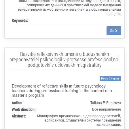
новизна заключается в объединении международного опыта,
эмпирических данных и практической модели внедрения
генеративного искусственного интеллекта в образовательный
процесс.
Keywords:
Go
Razvitie refleksivnykh umenii u budushchikh
prepodavatelei psikhologii v protsesse professional'noi
podgotovki v usloviiakh magistratury
Book Chapter
Development of reflective skills in future psychology
teachers during professional training in the context of a
master's program
Author:
Tatiana P. Polozova
Work direction:
Все направления
Abstract:
Монография предназначена для преподавателей,
аспирантов, слушателей системы повышения
квалификации.