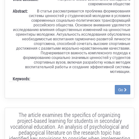
современном обществе
Abstract:
В статье рассматривается проблема формирования
системы ценностей у студенческой молодежи в условиях
современных социально-политических трансформаций
российского общества. Основное внимание уделяется
исследованию влияния общественных изменений на ценностные
ориентиры молодежи. Актуальность исследования обусловлена
необходимостью воспитания гармонично развитой личности
спортсмена, способной сочетать высокие спортивные
достижения с развитыми морально-нравственными качествами.
Подчеркивается важность комплексного подхода к
формированию социально значимых ценностей у студентов
спортивных вузов, включая разработку новых методик
воспитательной работы и создание эффективной системы
мотивации.
Keywords:
Go
The article examines the specifics of organizing
project‑based learning for students in secondary
vocational education. An analysis of psychological and
pedagogical literature on the research topic has
identified key provisions to consider when implementing