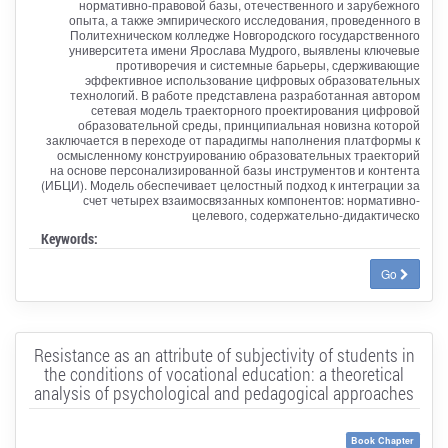
нормативно-правовой базы, отечественного и зарубежного
опыта, а также эмпирического исследования, проведенного в
Политехническом колледже Новгородского государственного
университета имени Ярослава Мудрого, выявлены ключевые
противоречия и системные барьеры, сдерживающие
эффективное использование цифровых образовательных
технологий. В работе представлена разработанная автором
сетевая модель траекторного проектирования цифровой
образовательной среды, принципиальная новизна которой
заключается в переходе от парадигмы наполнения платформы к
осмысленному конструированию образовательных траекторий
на основе персонализированной базы инструментов и контента
(ИБЦИ). Модель обеспечивает целостный подход к интеграции за
счет четырех взаимосвязанных компонентов: нормативно-
целевого, содержательно-дидактическо
Keywords:
Go
Resistance as an attribute of subjectivity of students in
the conditions of vocational education: a theoretical
analysis of psychological and pedagogical approaches
Book Chapter