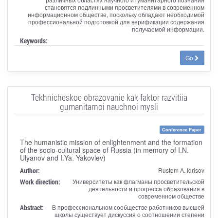
становятся подлинными просветителями в современном
информационном обществе, поскольку обладают необходимой
профессиональной подготовкой для верификации содержания
получаемой информации.
Keywords:
Go
Tekhnicheskoe obrazovanie kak faktor razvitiia
gumanitarnoi nauchnoi mysli
Conference Paper
The humanistic mission of enlightenment and the formation
of the socio-cultural space of Russia (in memory of I.N.
Ulyanov and I.Ya. Yakovlev)
Author:
Rustem A. Idrisov
Work direction:
Университеты как флагманы просветительской
деятельности и прогресса образования в
современном обществе
Abstract:
В профессиональном сообществе работников высшей
школы существует дискуссия о соотношении степени