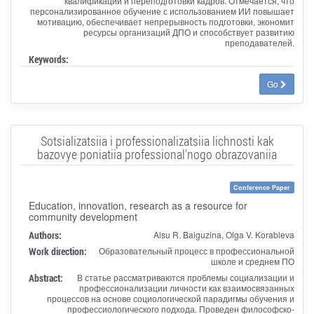
квалификации и переподготовки кадров. Отмечается, что
персонализированное обучение с использованием ИИ повышает
мотивацию, обеспечивает непрерывность подготовки, экономит
ресурсы организаций ДПО и способствует развитию
преподавателей.
Keywords:
Go
Sotsializatsiia i professionalizatsiia lichnosti kak
bazovye poniatiia professional'nogo obrazovaniia
Conference Paper
Education, innovation, research as a resource for
community development
Authors:
Alsu R. Baiguzina, Olga V. Korableva
Work direction:
Образовательный процесс в профессиональной
школе и среднем ПО
Abstract:
В статье рассматриваются проблемы социализации и
профессионализации личности как взаимосвязанных
процессов на основе социологической парадигмы обучения и
профессиологического подхода. Проведен философско-