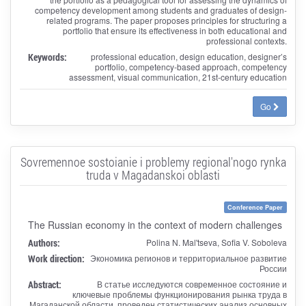
competency development among students and graduates of design-
related programs. The paper proposes principles for structuring a
portfolio that ensure its effectiveness in both educational and
professional contexts.
Keywords:
professional education, design education, designer’s
portfolio, competency-based approach, competency
assessment, visual communication, 21st-century education
Go
Sovremennoe sostoianie i problemy regional'nogo rynka
truda v Magadanskoi oblasti
Conference Paper
The Russian economy in the context of modern challenges
Authors:
Polina N. Mal'tseva, Sofia V. Soboleva
Work direction:
Экономика регионов и территориальное развитие
России
Abstract:
В статье исследуются современное состояние и
ключевые проблемы функционирования рынка труда в
Магаданской области, проведен статистических анализ основных