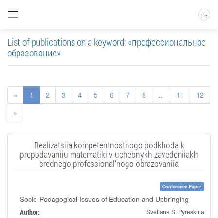
En
List of publications on a keyword: «профессиональное
образование»
«
1
2
3
4
5
6
7
8
...
11
12
»
Realizatsiia kompetentnostnogo podkhoda k
prepodavaniiu matematiki v uchebnykh zavedeniiakh
srednego professional'nogo obrazovaniia
Conference Paper
Socio-Pedagogical Issues of Education and Upbringing
Author:
Svetlana S. Pyreskina