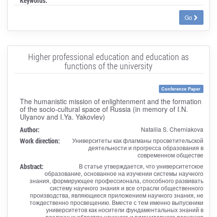
Keywords:
Go
Higher professional education and education as
functions of the university
Conference Paper
The humanistic mission of enlightenment and the formation
of the socio-cultural space of Russia (in memory of I.N.
Ulyanov and I.Ya. Yakovlev)
Author:
Nataliia S. Cherniakova
Work direction:
Университеты как флагманы просветительской
деятельности и прогресса образования в
современном обществе
Abstract:
В статье утверждается, что университетское
образование, основанное на изучении системы научного
знания, формирующее профессионала, способного развивать
систему научного знания и все отрасли общественного
производства, являющиеся приложением научного знания, не
тождественно просвещению. Вместе с тем именно выпускники
университетов как носители фундаментальных знаний в
различных областях научного и гуманитарного познания