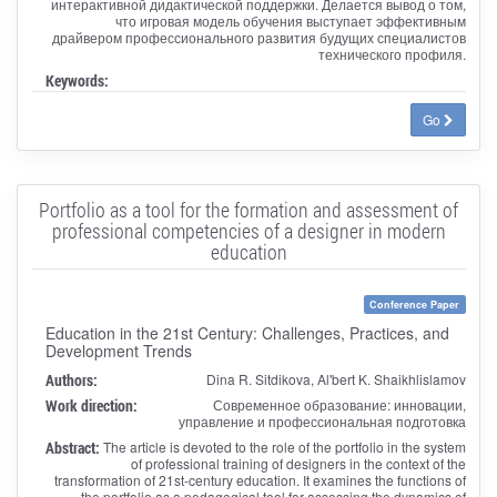
интерактивной дидактической поддержки. Делается вывод о том,
что игровая модель обучения выступает эффективным
драйвером профессионального развития будущих специалистов
технического профиля.
Keywords:
Go
Portfolio as a tool for the formation and assessment of
professional competencies of a designer in modern
education
Conference Paper
Education in the 21st Century: Challenges, Practices, and
Development Trends
Authors:
Dina R. Sitdikova, Al'bert K. Shaikhlislamov
Work direction:
Современное образование: инновации,
управление и профессиональная подготовка
Abstract:
The article is devoted to the role of the portfolio in the system
of professional training of designers in the context of the
transformation of 21st-century education. It examines the functions of
the portfolio as a pedagogical tool for assessing the dynamics of