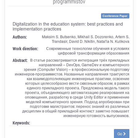
programmistov
Conference Paper
Digitalization in the education system: best practices and
implementation practices
Authors:
Maksim S. Butsenko, Mikhail S. Dozorenko, Artem S.
Trandasir, David D. Nikitin, Natal'ia N. Kulikova
Work direction:
Современные технологии обучения в условиях
цифровой трансформации образования
Abstract:
В статье рассматривается интеграция трёх прикладных
направлений – DevOps, GameDev и компьютерного
зрения (Computer Vision) – в профессиональную подготовку
инженеров-программистов. Названные направления трактуются
как взаимодополняющие инженерные практики, освоение
которых целесообразно вести сквозным образом, в рамках
единого прикладного проекта. Предложена модель такого
проекта, объединяющего автоматизацию реагирования на
оповещения, разработку в среде Unity Editor и применение
моделей компьютерного зрения. Подход апробирован при
подготовке магистрантов: перенос знаний из различных
дисциплин в общий прикладной контекст заметно повышает
инженерную готовность выпускников.
Keywords:
Go