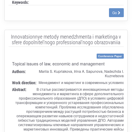
Keywords:
Go
Innovatsionnye metody menedzhmenta i marketinga v
sfere dopolnitel'nogo professional'nogo obrazovaniia
Conference Paper
Topical issues of law, economic and management
Authors:
Mariia S. Kupriakova, Irina A. Sapunova, Nadezhda I.
Kuznetsova
Work direction:
Менеджмент и маркетинг в современных условиях
Abstract:
В статье рассматриваются инновационные методы
менеджмента и маркетинга в сфере дополнительного
профессионального образования (ДПО) в условиях цифровой
трансформации и ускоренного устаревания профессиональных
компетенций. Проблема исследования обусловлена
противоречием между растущей потребностью бизнеса в
опережающем развитии навыков сотрудников и недостаточной
гибкостью традиционных моделей управления ДПО. Авторами
систематизированы ключевые направления управленческих и
маркетинговых инноваций. Приведены практические кейсы