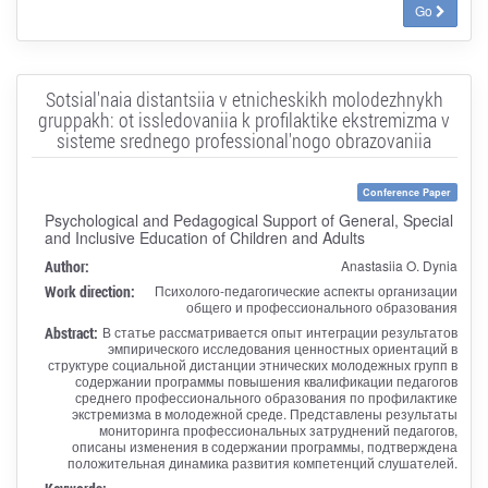
Go
Sotsial'naia distantsiia v etnicheskikh molodezhnykh
gruppakh: ot issledovaniia k profilaktike ekstremizma v
sisteme srednego professional'nogo obrazovaniia
Conference Paper
Psychological and Pedagogical Support of General, Special
and Inclusive Education of Children and Adults
Author:
Anastasiia O. Dynia
Work direction:
Психолого-педагогические аспекты организации
общего и профессионального образования
Abstract:
В статье рассматривается опыт интеграции результатов
эмпирического исследования ценностных ориентаций в
структуре социальной дистанции этнических молодежных групп в
содержании программы повышения квалификации педагогов
среднего профессионального образования по профилактике
экстремизма в молодежной среде. Представлены результаты
мониторинга профессиональных затруднений педагогов,
описаны изменения в содержании программы, подтверждена
положительная динамика развития компетенций слушателей.