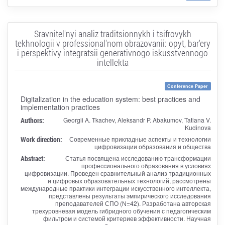
Sravnitel'nyi analiz traditsionnykh i tsifrovykh
tekhnologii v professional'nom obrazovanii: opyt, bar'ery
i perspektivy integratsii generativnogo iskusstvennogo
intellekta
Conference Paper
Digitalization in the education system: best practices and
implementation practices
Authors:
Georgii A. Tkachev, Aleksandr P. Abakumov, Tatiana V.
Kudinova
Work direction:
Современные прикладные аспекты и технологии
цифровизации образования и общества
Abstract:
Статья посвящена исследованию трансформации
профессионального образования в условиях
цифровизации. Проведен сравнительный анализ традиционных
и цифровых образовательных технологий, рассмотрены
международные практики интеграции искусственного интеллекта,
представлены результаты эмпирического исследования
преподавателей СПО (N=42). Разработана авторская
трехуровневая модель гибридного обучения с педагогическим
фильтром и системой критериев эффективности. Научная