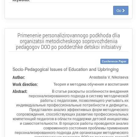
Go
Primenenie personalizirovannogo podkhoda dlia
organizatsii metodicheskogo soprovozhdeniia
pedagogov DOO po podderzhke detskoi initsiativy
Conference Paper
Socio-Pedagogical Issues of Education and Upbringing
Author:
Anastasiia V. Nikolaeva
Work direction:
Теория и методика обучения и воспитания
Abstract:
В статье раскрыты особенности внедрения
персонализированного подхода в систему методической
работы с педагогами, позволяющего учитывать их
индивидуальные профессиональные потребности и дефициты.
Представлен анализ эффективных форм методического
сопровождения, способствующих развитию профессиональных
компетенций педагогов в области поддержки детской инициативы
и самостоятельности. В процессе работы проводился анализ
современного состояния проблемы применения
персонализированного подхода для организации методического
сопровождения педагогов ДОО по поддержке детской