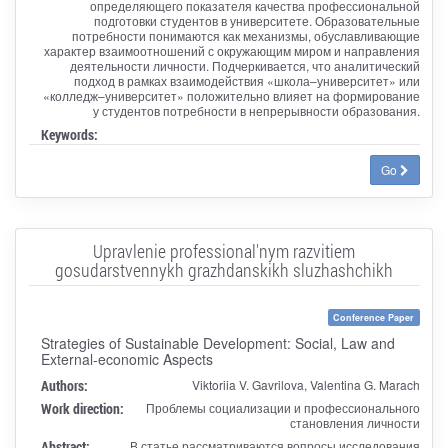
определяющего показателя качества профессиональной
подготовки студентов в университете. Образовательные
потребности понимаются как механизмы, обуславливающие
характер взаимоотношений с окружающим миром и направления
деятельности личности. Подчеркивается, что аналитический
подход в рамках взаимодействия «школа–университет» или
«колледж–университет» положительно влияет на формирование
у студентов потребности в непрерывности образования.
Keywords:
Go
Upravlenie professional'nym razvitiem
gosudarstvennykh grazhdanskikh sluzhashchikh
Conference Paper
Strategies of Sustainable Development: Social, Law and
External-economic Aspects
Authors:
Viktoriia V. Gavrilova, Valentina G. Marach
Work direction:
Проблемы социализации и профессионального
становления личности
Abstract:
В статье рассматриваются вопросы исследования