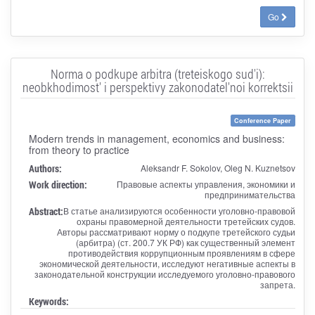
Go
Norma o podkupe arbitra (treteiskogo sud'i):
neobkhodimost' i perspektivy zakonodatel'noi korrektsii
Conference Paper
Modern trends in management, economics and business:
from theory to practice
Authors:
Aleksandr F. Sokolov, Oleg N. Kuznetsov
Work direction:
Правовые аспекты управления, экономики и
предпринимательства
Abstract:
В статье анализируются особенности уголовно-правовой
охраны правомерной деятельности третейских судов.
Авторы рассматривают норму о подкупе третейского судьи
(арбитра) (ст. 200.7 УК РФ) как существенный элемент
противодействия коррупционным проявлениям в сфере
экономической деятельности, исследуют негативные аспекты в
законодательной конструкции исследуемого уголовно-правового
запрета.
Keywords: