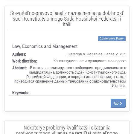
Sravnitel'no-pravovoi analiz naznacheniia na dolzhnost'
sud'i Konstitutsionnogo Suda Rossiiskoi Federatsii i
Italii
Conference Paper
Law, Economics and Management
Authors:
Ekaterina V. Ronzhina, Larisa V. Yun
Work direction:
Конституционное и муниципальное право
Abstract:
В статье анализируются требования, предъявляемые к
кандидатам на должность судей Конституционного суда
Российской Федерации, и порядок их назначения, а также
приводится сравнение данных требований с законодательством
Италии.
Keywords:
Go
Nekotorye problemy kvalifikatsii okazaniia
protivopravnogo vliianiia na rezul'tat ofitsial'nogo