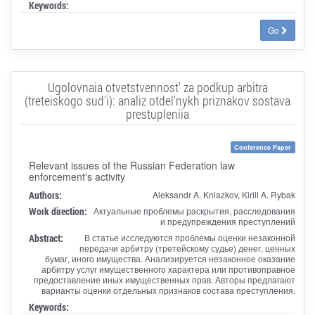
Keywords:
Go
Ugolovnaia otvetstvennost' za podkup arbitra
(treteiskogo sud'i): analiz otdel'nykh priznakov sostava
prestupleniia
Conference Paper
Relevant issues of the Russian Federation law
enforcement's activity
Authors:
Aleksandr A. Kniazkov, Kirill A. Rybak
Work direction:
Актуальные проблемы раскрытия, расследования
и предупреждения преступлений
Abstract:
В статье исследуются проблемы оценки незаконной
передачи арбитру (третейскому судье) денег, ценных
бумаг, иного имущества. Анализируется незаконное оказание
арбитру услуг имущественного характера или противоправное
предоставление иных имущественных прав. Авторы предлагают
варианты оценки отдельных признаков состава преступления.
Keywords: