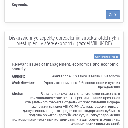
Keywords:
Go
Diskussionnye aspekty opredeleniia subekta otdel'nykh
prestuplenii v sfere ekonomiki (razdel VIII UK RF)
Conference Paper
Relevant issues of management, economics and economic
security
Authors:
Aleksandr A. Kniazkov, Kseniia P. Sazonova
Work direction:
Угрозы экономической безопасности и пути их
преодоления
Abstract:
В статье рассматриваются уголовно-правовые и
криминологические аспекты регламентации признаков
специального субъекта отдельных преступлений в сфере
экономики (раздел VIII УК РФ). Авторы рассматривают
дискуссионные оценки юридического содержания субъекта
подкупа арбитра (третейского судьи), злоупотребления
полномочиями частными нотариусами и аудиторами и ряда иных
экономических преступлений.