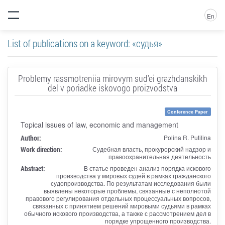
En
List of publications on a keyword: «судья»
Problemy rassmotreniia mirovym sud'ei grazhdanskikh
del v poriadke iskovogo proizvodstva
Conference Paper
Topical issues of law, economic and management
Author:
Polina R. Putilina
Work direction:
Судебная власть, прокурорский надзор и
правоохранительная деятельность
Abstract:
В статье проведен анализ порядка искового
производства у мировых судей в рамках гражданского
судопроизводства. По результатам исследования были
выявлены некоторые проблемы, связанные с неполнотой
правового регулирования отдельных процессуальных вопросов,
связанных с принятием решений мировыми судьями в рамках
обычного искового производства, а также с рассмотрением дел в
порядке упрощенного производства.