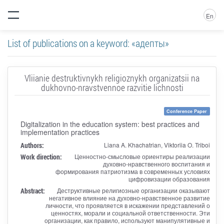
En
List of publications on a keyword: «адепты»
Vliianie destruktivnykh religioznykh organizatsii na
dukhovno-nravstvennoe razvitie lichnosti
Conference Paper
Digitalization in the education system: best practices and
implementation practices
Authors:
Liana A. Khachatrian, Viktoriia O. Triboi
Work direction:
Ценностно-смысловые ориентиры реализации
духовно-нравственного воспитания и
формирования патриотизма в современных условиях
цифровизации образования
Abstract:
Деструктивные религиозные организации оказывают
негативное влияние на духовно-нравственное развитие
личности, что проявляется в искажении представлений о
ценностях, морали и социальной ответственности. Эти
организации, как правило, используют манипулятивные и