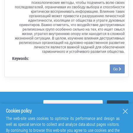
психологические методы, чтобы подчинить волю своих
последователей, ограничивая их свободу выбора и способности
критически воспринимать информацию. Влияние таких
организаций может привести к разрушению личностной
идентичности, изоляции от общества и утрате духовных
ориентиров. Важно отметить, что воздействие деструктивных
религиозных групп особенно сильно на тех, кто ищет смысл
жизни, утратил внутреннюю опору или находится в сложной
жизненной ситуации. В целом, изучение влияния деструктивных
религиозных организаций на духовно-нравственное развитие
личности является важной задачей для обеспечения
гармоничного и устойчивого развития общества.
Keywords:
Go
Cookies policy
The web-site uses cookies to optimize its performance and design as
well as special service to collect and analyze data about pages visitors.
By continuing to browse this web-site you agree to use cookies and the