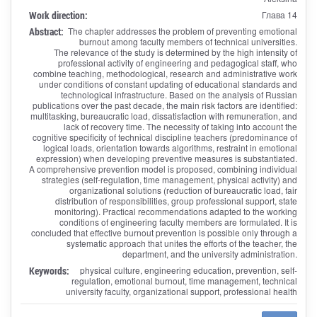
Work direction:
Глава 14
Abstract:
The chapter addresses the problem of preventing emotional
burnout among faculty members of technical universities.
The relevance of the study is determined by the high intensity of
professional activity of engineering and pedagogical staff, who
combine teaching, methodological, research and administrative work
under conditions of constant updating of educational standards and
technological infrastructure. Based on the analysis of Russian
publications over the past decade, the main risk factors are identified:
multitasking, bureaucratic load, dissatisfaction with remuneration, and
lack of recovery time. The necessity of taking into account the
cognitive specificity of technical discipline teachers (predominance of
logical loads, orientation towards algorithms, restraint in emotional
expression) when developing preventive measures is substantiated.
A comprehensive prevention model is proposed, combining individual
strategies (self-regulation, time management, physical activity) and
organizational solutions (reduction of bureaucratic load, fair
distribution of responsibilities, group professional support, state
monitoring). Practical recommendations adapted to the working
conditions of engineering faculty members are formulated. It is
concluded that effective burnout prevention is possible only through a
systematic approach that unites the efforts of the teacher, the
department, and the university administration.
Keywords:
physical culture, engineering education, prevention, self-
regulation, emotional burnout, time management, technical
university faculty, organizational support, professional health