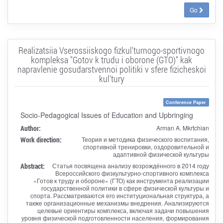
Go
Realizatsiia Vserossiiskogo fizkul'turnogo-sportivnogo
kompleksa "Gotov k trudu i oborone (GTO)" kak
napravlenie gosudarstvennoi politiki v sfere fizicheskoi
kul'tury
Conference Paper
Socio-Pedagogical Issues of Education and Upbringing
Author:
Arman A. Mkrtchian
Work direction:
Теория и методика физического воспитания,
спортивной тренировки, оздоровительной и
адаптивной физической культуры
Abstract:
Статья посвящена анализу возрождённого в 2014 году
Всероссийского физкультурно-спортивного комплекса
«Готов к труду и обороне» (ГТО) как инструмента реализации
государственной политики в сфере физической культуры и
спорта. Рассматриваются его институциональная структура, а
также организационные механизмы внедрения. Анализируются
целевые ориентиры комплекса, включая задачи повышения
уровня физической подготовленности населения, формирования