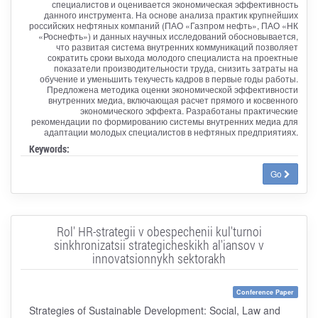
специалистов и оценивается экономическая эффективность
данного инструмента. На основе анализа практик крупнейших
российских нефтяных компаний (ПАО «Газпром нефть», ПАО «НК
«Роснефть») и данных научных исследований обосновывается,
что развитая система внутренних коммуникаций позволяет
сократить сроки выхода молодого специалиста на проектные
показатели производительности труда, снизить затраты на
обучение и уменьшить текучесть кадров в первые годы работы.
Предложена методика оценки экономической эффективности
внутренних медиа, включающая расчет прямого и косвенного
экономического эффекта. Разработаны практические
рекомендации по формированию системы внутренних медиа для
адаптации молодых специалистов в нефтяных предприятиях.
Keywords:
Go
Rol' HR-strategii v obespechenii kul'turnoi
sinkhronizatsii strategicheskikh al'iansov v
innovatsionnykh sektorakh
Conference Paper
Strategies of Sustainable Development: Social, Law and