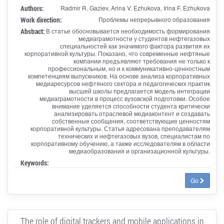
Authors:
Radmir R. Gaziev, Arina V. Ezhukova, Irina F. Ezhukova
Work direction:
Проблемы непрерывного образования
Abstract:
В статье обосновывается необходимость формирования
медиаграмотности у студентов нефтегазовых
специальностей как значимого фактора развития их
корпоративной культуры. Показано, что современные нефтяные
компании предъявляют требования не только к
профессиональным, но и к коммуникативно-ценностным
компетенциям выпускников. На основе анализа корпоративных
медиаресурсов нефтяного сектора и педагогических практик
высшей школы предлагается модель интеграции
медиаграмотности в процесс вузовской подготовки. Особое
внимание уделяется способности студента критически
анализировать отраслевой медиаконтент и создавать
собственные сообщения, соответствующие ценностям
корпоративной культуры. Статья адресована преподавателям
технических и нефтегазовых вузов, специалистам по
корпоративному обучению, а также исследователям в области
медиаобразования и организационной культуры.
Keywords:
Go
The role of digital trackers and mobile applications in