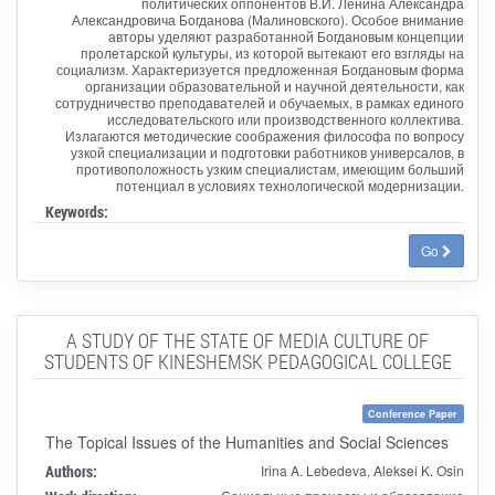
политических оппонентов В.И. Ленина Александра
Александровича Богданова (Малиновского). Особое внимание
авторы уделяют разработанной Богдановым концепции
пролетарской культуры, из которой вытекают его взгляды на
социализм. Характеризуется предложенная Богдановым форма
организации образовательной и научной деятельности, как
сотрудничество преподавателей и обучаемых, в рамках единого
исследовательского или производственного коллектива.
Излагаются методические соображения философа по вопросу
узкой специализации и подготовки работников универсалов, в
противоположность узким специалистам, имеющим больший
потенциал в условиях технологической модернизации.
Keywords:
Go
A STUDY OF THE STATE OF MEDIA CULTURE OF
STUDENTS OF KINESHEMSK PEDAGOGICAL COLLEGE
Conference Paper
The Topical Issues of the Humanities and Social Sciences
Authors:
Irina A. Lebedeva, Aleksei K. Osin