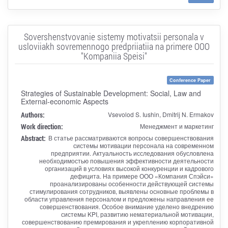
Sovershenstvovanie sistemy motivatsii personala v
usloviiakh sovremennogo predpriiatiia na primere OOO
"Kompaniia Speisi"
Conference Paper
Strategies of Sustainable Development: Social, Law and
External-economic Aspects
Authors:
Vsevolod S. Iushin, Dmitrij N. Ermakov
Work direction:
Менеджмент и маркетинг
Abstract:
В статье рассматриваются вопросы совершенствования
системы мотивации персонала на современном
предприятии. Актуальность исследования обусловлена
необходимостью повышения эффективности деятельности
организаций в условиях высокой конкуренции и кадрового
дефицита. На примере ООО «Компания Спэйси»
проанализированы особенности действующей системы
стимулирования сотрудников, выявлены основные проблемы в
области управления персоналом и предложены направления ее
совершенствования. Особое внимание уделено внедрению
системы KPI, развитию нематериальной мотивации,
совершенствованию премирования и укреплению корпоративной