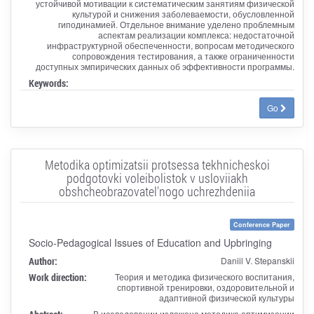
устойчивой мотивации к систематическим занятиям физической
культурой и снижения заболеваемости, обусловленной
гиподинамией. Отдельное внимание уделено проблемным
аспектам реализации комплекса: недостаточной
инфраструктурной обеспеченности, вопросам методического
сопровождения тестирования, а также ограниченности
доступных эмпирических данных об эффективности программы.
Keywords:
Go
Metodika optimizatsii protsessa tekhnicheskoi
podgotovki voleibolistok v usloviiakh
obshcheobrazovatel'nogo uchrezhdeniia
Conference Paper
Socio-Pedagogical Issues of Education and Upbringing
Author:
Daniil V. Stepanskii
Work direction:
Теория и методика физического воспитания,
спортивной тренировки, оздоровительной и
адаптивной физической культуры
В исследовании изложена методика оптимизации