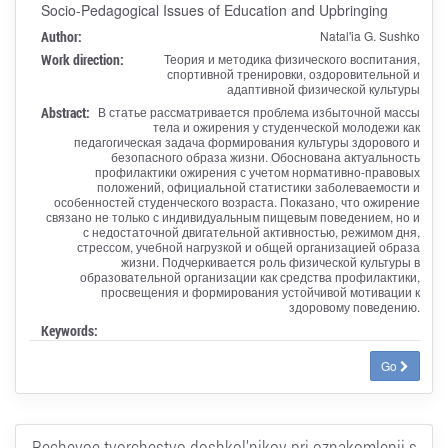
Socio-Pedagogical Issues of Education and Upbringing
Author:
Natal'ia G. Sushko
Work direction:
Теория и методика физического воспитания,
спортивной тренировки, оздоровительной и
адаптивной физической культуры
Abstract:
В статье рассматривается проблема избыточной массы
тела и ожирения у студенческой молодежи как
педагогическая задача формирования культуры здорового и
безопасного образа жизни. Обоснована актуальность
профилактики ожирения с учетом нормативно-правовых
положений, официальной статистики заболеваемости и
особенностей студенческого возраста. Показано, что ожирение
связано не только с индивидуальным пищевым поведением, но и
с недостаточной двигательной активностью, режимом дня,
стрессом, учебной нагрузкой и общей организацией образа
жизни. Подчеркивается роль физической культуры в
образовательной организации как средства профилактики,
просвещения и формирования устойчивой мотивации к
здоровому поведению.
Keywords:
Go
Rechevoe tvorchestvo doshkol'nikov pri oznakomlenii s