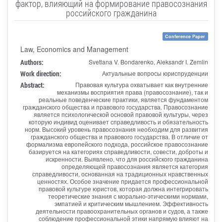
фактор, влияющий на формирование правосознания
российского гражданина
Conference Paper
Law, Economics and Management
Authors:
Svetlana V. Bondarenko, Aleksandr I. Zemlin
Work direction:
Актуальные вопросы юриспруденции
Abstract:
Правовая культура охватывает как внутренние
механизмы восприятия права (правосознание), так и
реальные поведенческие практики, является фундаментом
гражданского общества и правового государства. Правосознание
является психологической основой правовой культуры, через
которую индивид оценивает справедливость и обязательность
норм. Высокий уровень правосознания необходим для развития
гражданского общества и правового государства. В отличие от
формализма европейского подхода, российское правосознание
базируется на категориях справедливости, совести, доброты и
искренности. Выявлено, что для российского гражданина
определяющей правосознания является категория
справедливости, основанная на традиционных нравственных
ценностях. Особое значение придается профессиональной
правовой культуре юристов, которая должна интегрировать
теоретические знания с морально-этическими нормами,
эмпатией и критическим мышлением. Эффективность
деятельности правоохранительных органов и судов, а также
соблюдение профессиональной этики напрямую влияют на