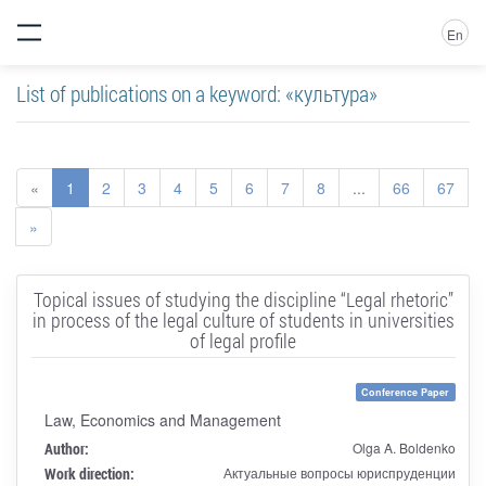
En
List of publications on a keyword: «культура»
«
1
2
3
4
5
6
7
8
...
66
67
»
Topical issues of studying the discipline “Legal rhetoric”
in process of the legal culture of students in universities
of legal profile
Conference Paper
Law, Economics and Management
Author:
Olga A. Boldenko
Work direction:
Актуальные вопросы юриспруденции