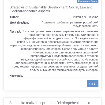
Conference Paper
Strategies of Sustainable Development: Social, Law and
External-economic Aspects
Author:
Viktoriia N. Plaksina
Work direction:
Правовые проблемы развития российской
государственности
Abstract:
В статье проанализированы современные направления
государственной политики Российской Федерации в
сфере физической культуры и спорта. Проведен анализ
основных нормативно-правовых механизмов регулирования
отрасли, исследованы актуальные проблемы развития массового
и профессионального спорта. Особое внимание в работе
уделено вопросам финансирования спортивной
инфраструктуры, кадрового обеспечения отрасли,
международной изоляции российского спорта. На основе
анализа государственных программ и статистических данных
предложены перспективы совершенствования государственной
политики в области физической культуры и спорта.
Keywords:
Go
Spetsifika realizatsii poniatiia "ekologicheskii diskurs"