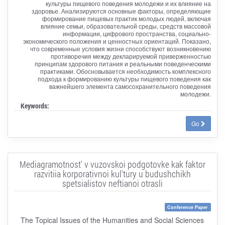
культуры пищевого поведения молодежи и их влияние на
здоровье. Анализируются основные факторы, определяющие
формирование пищевых практик молодых людей, включая
влияние семьи, образовательной среды, средств массовой
информации, цифрового пространства, социально-
экономического положения и ценностных ориентаций. Показано,
что современные условия жизни способствуют возникновению
противоречия между декларируемой приверженностью
принципам здорового питания и реальными поведенческими
практиками. Обосновывается необходимость комплексного
подхода к формированию культуры пищевого поведения как
важнейшего элемента самосохранительного поведения
молодежи.
Keywords:
Go
Mediagramotnost' v vuzovskoi podgotovke kak faktor
razvitiia korporativnoi kul'tury u budushchikh
spetsialistov neftianoi otrasli
Conference Paper
The Topical Issues of the Humanities and Social Sciences