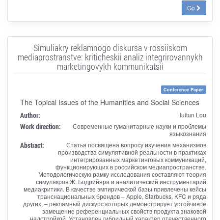
Go
Simuliakry reklamnogo diskursa v rossiiskom
mediaprostranstve: kriticheskii analiz integrirovannykh
marketingovykh kommunikatsii
Conference Paper
The Topical Issues of the Humanities and Social Sciences
Author:
Iuitun Lou
Work direction:
Современные гуманитарные науки и проблемы
языкознания
Abstract:
Статья посвящена вопросу изучения механизмов
производства симулятивной реальности в практиках
интегрированных маркетинговых коммуникаций,
функционирующих в российском медиапространстве.
Методологическую рамку исследования составляют теория
симулякров Ж. Бодрийяра и аналитический инструментарий
медиакритики. В качестве эмпирической базы привлечены кейсы
транснациональных брендов – Apple, Starbucks, KFC и ряда
других, – рекламный дискурс которых демонстрирует устойчивое
замещение референциальных свойств продукта знаковой
надстройкой. Установлен гибридный характер отечественного