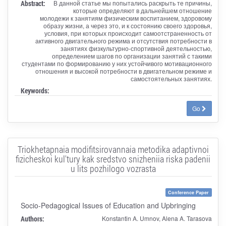
Abstract:
В данной статье мы попытались раскрыть те причины,
которые определяют в дальнейшем отношение
молодежи к занятиям физическим воспитанием, здоровому
образу жизни, а через это, и к состоянию своего здоровья,
условия, при которых происходит самоотстраненность от
активного двигательного режима и отсутствия потребности в
занятиях физкультурно-спортивной деятельностью,
определением шагов по организации занятий с такими
студентами по формированию у них устойчивого мотивационного
отношения и высокой потребности в двигательном режиме и
самостоятельных занятиях.
Keywords:
Go
Triokhetapnaia modifitsirovannaia metodika adaptivnoi
fizicheskoi kul'tury kak sredstvo snizheniia riska padenii
u lits pozhilogo vozrasta
Conference Paper
Socio-Pedagogical Issues of Education and Upbringing
Authors:
Konstantin A. Umnov, Alena A. Tarasova