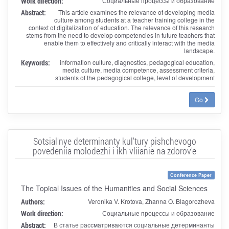
Work direction:
Социальные процессы и образование
Abstract:
This article examines the relevance of developing media
culture among students at a teacher training college in the
context of digitalization of education. The relevance of this research
stems from the need to develop competencies in future teachers that
enable them to effectively and critically interact with the media
landscape.
Keywords:
information culture, diagnostics, pedagogical education,
media culture, media competence, assessment criteria,
students of the pedagogical college, level of development
Go
Sotsial'nye determinanty kul'tury pishchevogo
povedeniia molodezhi i ikh vliianie na zdorov'e
Conference Paper
The Topical Issues of the Humanities and Social Sciences
Authors:
Veronika V. Krotova, Zhanna O. Blagorozheva
Work direction:
Социальные процессы и образование
Abstract:
В статье рассматриваются социальные детерминанты