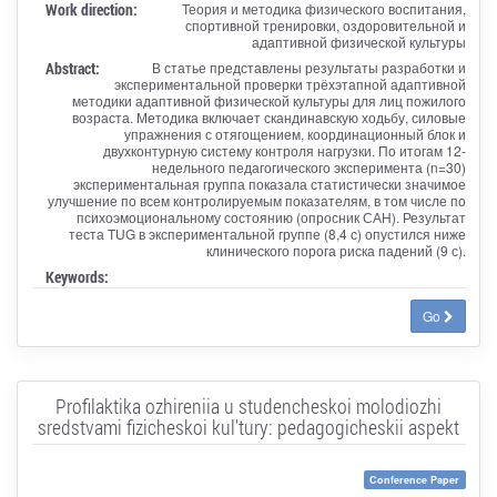
Work direction:
Теория и методика физического воспитания,
спортивной тренировки, оздоровительной и
адаптивной физической культуры
Abstract:
В статье представлены результаты разработки и
экспериментальной проверки трёхэтапной адаптивной
методики адаптивной физической культуры для лиц пожилого
возраста. Методика включает скандинавскую ходьбу, силовые
упражнения с отягощением, координационный блок и
двухконтурную систему контроля нагрузки. По итогам 12-
недельного педагогического эксперимента (n=30)
экспериментальная группа показала статистически значимое
улучшение по всем контролируемым показателям, в том числе по
психоэмоциональному состоянию (опросник САН). Результат
теста TUG в экспериментальной группе (8,4 с) опустился ниже
клинического порога риска падений (9 с).
Keywords:
Go
Profilaktika ozhireniia u studencheskoi molodiozhi
sredstvami fizicheskoi kul'tury: pedagogicheskii aspekt
Conference Paper