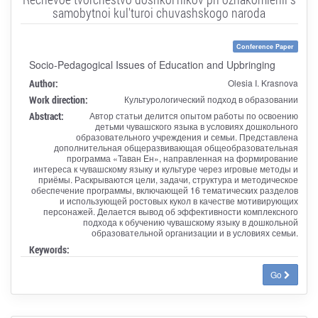
samobytnoi kul'turoi chuvashskogo naroda
Conference Paper
Socio-Pedagogical Issues of Education and Upbringing
Author:
Olesia I. Krasnova
Work direction:
Культурологический подход в образовании
Abstract:
Автор статьи делится опытом работы по освоению
детьми чувашского языка в условиях дошкольного
образовательного учреждения и семьи. Представлена
дополнительная общеразвивающая общеобразовательная
программа «Таван Ен», направленная на формирование
интереса к чувашскому языку и культуре через игровые методы и
приёмы. Раскрываются цели, задачи, структура и методическое
обеспечение программы, включающей 16 тематических разделов
и использующей ростовых кукол в качестве мотивирующих
персонажей. Делается вывод об эффективности комплексного
подхода к обучению чувашскому языку в дошкольной
образовательной организации и в условиях семьи.
Keywords:
Go