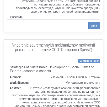
культуры. Сделан вывод о том, что комплексный подход к
мотивации персонала способствует повышению
производительности труда, улучшению качества продукции и
укреплению конкурентоспособности предприятия.
Keywords:
Go
Vnedrenie sovremennykh mekhanizmov motivatsii
personala (na primere OOO "Kompaniia Speisi")
Conference Paper
Strategies of Sustainable Development: Social, Law and
External-economic Aspects
Authors:
Vsevolod S. Iushin, Dmitrij N. Ermakov
Work direction:
Менеджмент и маркетинг
Abstract:
В статье исследуются особенности формирования
системы мотивации персонала на предприятии
текстильной отрасли. Рассматриваются современные подходы к
стимулированию работников, сочетающие материальные и
нематериальные методы воздействия. На примере ООО
«Компания Спэйси» проведен анализ существующей системы