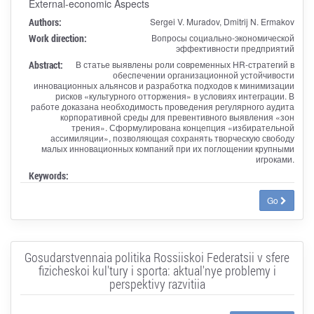
External-economic Aspects
Authors:
Sergei V. Muradov, Dmitrij N. Ermakov
Work direction:
Вопросы социально-экономической
эффективности предприятий
Abstract:
В статье выявлены роли современных HR-стратегий в
обеспечении организационной устойчивости
инновационных альянсов и разработка подходов к минимизации
рисков «культурного отторжения» в условиях интеграции. В
работе доказана необходимость проведения регулярного аудита
корпоративной среды для превентивного выявления «зон
трения». Сформулирована концепция «избирательной
ассимиляции», позволяющая сохранять творческую свободу
малых инновационных компаний при их поглощении крупными
игроками.
Keywords:
Go
Gosudarstvennaia politika Rossiiskoi Federatsii v sfere
fizicheskoi kul'tury i sporta: aktual'nye problemy i
perspektivy razvitiia