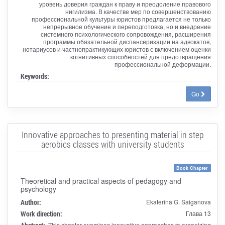
уровень доверия граждан к праву и преодоление правового
нигилизма. В качестве мер по совершенствованию
профессиональной культуры юристов предлагается не только
непрерывное обучение и переподготовка, но и внедрение
системного психологического сопровождения, расширения
программы обязательной диспансеризации на адвокатов,
нотариусов и частнопрактикующих юристов с включением оценки
когнитивных способностей для предотвращения
профессиональной деформации.
Keywords:
Go
Innovative approaches to presenting material in step
aerobics classes with university students
Book Chapter
Theoretical and practical aspects of pedagogy and
psychology
Author:
Ekaterina G. Saiganova
Work direction:
Глава 13
This chapter examines innovative approaches to organizing