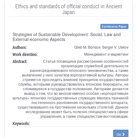
Ethics and standards of official conduct in Ancient
Japan
Conference Paper
Strategies of Sustainable Development: Social, Law and
External-economic Aspects
Authors:
Gleb M. Borisov, Sergei V. Uskov
Work direction:
Менеджмент и маркетинг
Abstract:
Статья посвящена рассмотрению особенностей
организации служебной деятельности
раннесредневекового японского чиновничества, а также
выявлению у него зачатков корпоративной культуры. Авторы
стремятся проследить влияние принципов государственной
службы, которыми руководствовались японские бюрократы, на
сложившееся в государстве положение. Авторами делается
вывод о том, что во многом именно особая «корпоративная
культура» японских государственных служащих явилась причиной
постепенного разложения государственного аппарата,
существовавшего на протяжении нескольких столетий. Данное
исследование может быть полезно специалистам в сфере
управления, а также специалистам-востоковедам.
Keywords:
Go