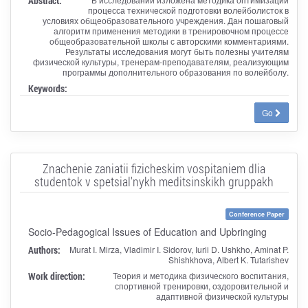
Abstract:
процесса технической подготовки волейболисток в
условиях общеобразовательного учреждения. Дан пошаговый
алгоритм применения методики в тренировочном процессе
общеобразовательной школы с авторскими комментариями.
Результаты исследования могут быть полезны учителям
физической культуры, тренерам-преподавателям, реализующим
программы дополнительного образования по волейболу.
Keywords:
Go
Znachenie zaniatii fizicheskim vospitaniem dlia
studentok v spetsial'nykh meditsinskikh gruppakh
Conference Paper
Socio-Pedagogical Issues of Education and Upbringing
Authors:
Murat I. Mirza, Vladimir I. Sidorov, Iurii D. Ushkho, Aminat P.
Shishkhova, Albert K. Tutarishev
Work direction:
Теория и методика физического воспитания,
спортивной тренировки, оздоровительной и
адаптивной физической культуры