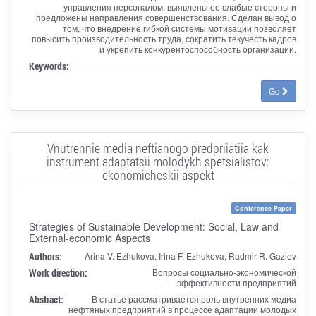
управления персоналом, выявлены ее слабые стороны и
предложены направления совершенствования. Сделан вывод о
том, что внедрение гибкой системы мотивации позволяет
повысить производительность труда, сократить текучесть кадров
и укрепить конкурентоспособность организации.
Keywords:
Go
Vnutrennie media neftianogo predpriiatiia kak
instrument adaptatsii molodykh spetsialistov:
ekonomicheskii aspekt
Conference Paper
Strategies of Sustainable Development: Social, Law and
External-economic Aspects
Authors:
Arina V. Ezhukova, Irina F. Ezhukova, Radmir R. Gaziev
Work direction:
Вопросы социально-экономической
эффективности предприятий
Abstract:
В статье рассматривается роль внутренних медиа
нефтяных предприятий в процессе адаптации молодых