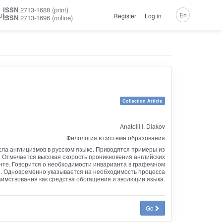
ISSN
2713-1688 (print)
ut
En
Register
Log in
ISSN
2713-1696 (online)
Collection Article
Anatolii I. Diakov
Филология в системе образования
ла англицизмов в русском языке. Приводятся примеры из
. Отмечается высокая скорость проникновения английских
енте. Говорится о необходимости инварианта в графемном
и. Одновременно указывается на необходимость процесса
аимствования как средства обогащения и эволюции языка.
Go