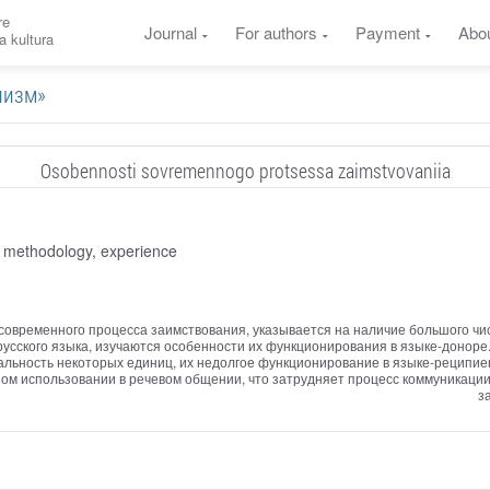
re
Journal
For authors
Payment
Abo
a kultura
ализм»
Osobennosti sovremennogo protsessa zaimstvovaniia
 methodology, experience
современного процесса заимствования, указывается на наличие большого чис
усского языка, изучаются особенности их функционирования в языке-доноре
ональность некоторых единиц, их недолгое функционирование в языке-реципи
ом использовании в речевом общении, что затрудняет процесс коммуникаци
з