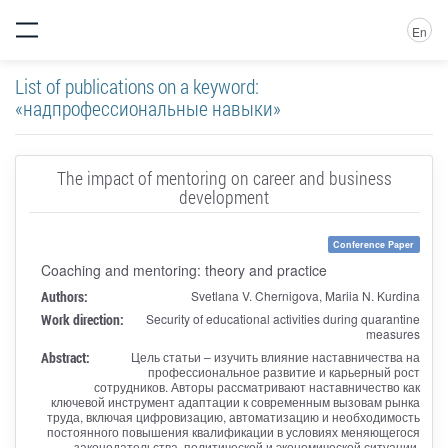
En
List of publications on a keyword:
«надпрофессиональные навыки»
The impact of mentoring on career and business
development
Conference Paper
Coaching and mentoring: theory and practice
Authors:
Svetlana V. Chernigova, Mariia N. Kurdina
Work direction:
Security of educational activities during quarantine
measures
Abstract:
Цель статьи – изучить влияние наставничества на
профессиональное развитие и карьерный рост
сотрудников. Авторы рассматривают наставничество как
ключевой инструмент адаптации к современным вызовам рынка
труда, включая цифровизацию, автоматизацию и необходимость
постоянного повышения квалификации в условиях меняющегося
законодательства, политической и экономической ситуации.