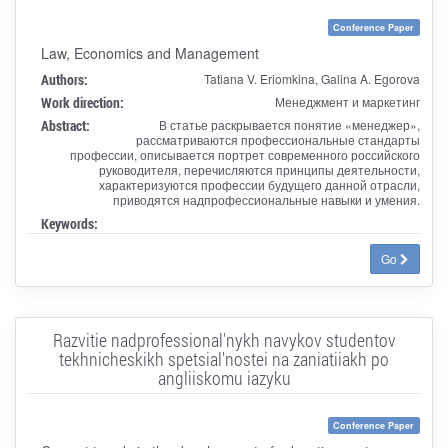
Conference Paper
Law, Economics and Management
Authors:
Tatiana V. Eriomkina, Galina A. Egorova
Work direction:
Менеджмент и маркетинг
Abstract:
В статье раскрывается понятие «менеджер»,
рассматриваются профессиональные стандарты
профессии, описывается портрет современного российского
руководителя, перечисляются принципы деятельности,
характеризуются профессии будущего данной отрасли,
приводятся надпрофессиональные навыки и умения.
Keywords:
Go
Razvitie nadprofessional'nykh navykov studentov
tekhnicheskikh spetsial'nostei na zaniatiiakh po
angliiskomu iazyku
Conference Paper