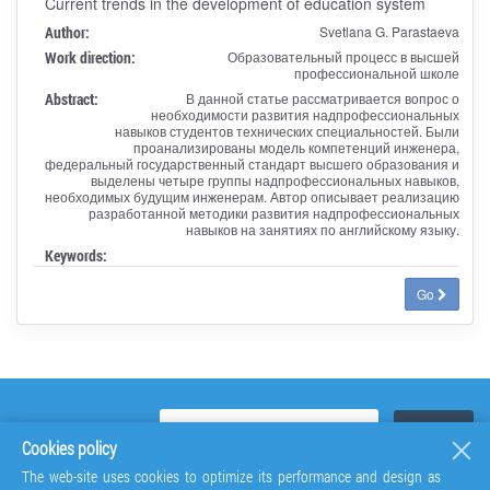
Current trends in the development of education system
Author:
Svetlana G. Parastaeva
Work direction:
Образовательный процесс в высшей
профессиональной школе
Abstract:
В данной статье рассматривается вопрос о
необходимости развития надпрофессиональных
навыков студентов технических специальностей. Были
проанализированы модель компетенций инженера,
федеральный государственный стандарт высшего образования и
выделены четыре группы надпрофессиональных навыков,
необходимых будущим инженерам. Автор описывает реализацию
разработанной методики развития надпрофессиональных
навыков на занятиях по английскому языку.
Keywords:
Go
Cookies policy
The web-site uses cookies to optimize its performance and design as