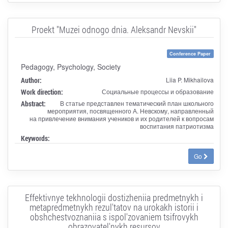
Proekt "Muzei odnogo dnia. Aleksandr Nevskii"
Conference Paper
Pedagogy, Psychology, Society
Author:
Liia P. Mikhailova
Work direction:
Социальные процессы и образование
Abstract:
В статье представлен тематический план школьного
мероприятия, посвященного А. Невскому, направленный
на привлечение внимания учеников и их родителей к вопросам
воспитания патриотизма
Keywords:
Go
Effektivnye tekhnologii dostizheniia predmetnykh i
metapredmetnykh rezul'tatov na urokakh istorii i
obshchestvoznaniia s ispol'zovaniem tsifrovykh
obrazovatel'nykh resursov