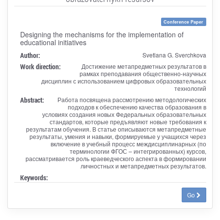
Conference Paper
Designing the mechanisms for the implementation of
educational initiatives
Author:
Svetlana G. Sverchkova
Work direction:
Достижение метапредметных результатов в
рамках преподавания общественно-научных
дисциплин с использованием цифровых образовательных
технологий
Abstract:
Работа посвящена рассмотрению методологических
подходов к обеспечению качества образования в
условиях создания новых Федеральных образовательных
стандартов, которые предъявляют новые требования к
результатам обучения. В статье описываются метапредметные
результаты, умения и навыки, формируемые у учащихся через
включение в учебный процесс междисциплинарных (по
терминологии ФГОС – интегрированных) курсов,
рассматривается роль краеведческого аспекта в формировании
личностных и метапредметных результатов.
Keywords:
Go