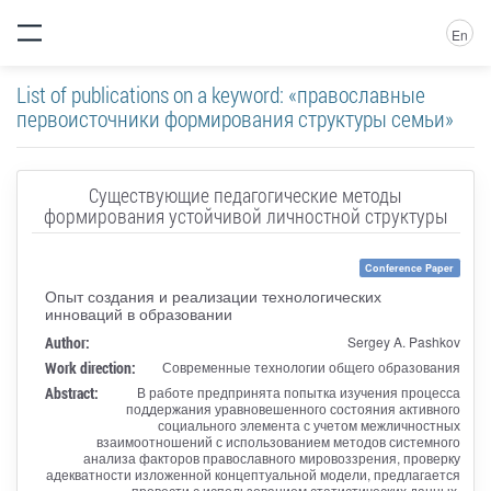
En
List of publications on a keyword: «православные
первоисточники формирования структуры семьи»
Существующие педагогические методы
формирования устойчивой личностной структуры
Conference Paper
Опыт создания и реализации технологических
инноваций в образовании
Author:
Sergey A. Pashkov
Work direction:
Современные технологии общего образования
Abstract:
В работе предпринята попытка изучения процесса
поддержания уравновешенного состояния активного
социального элемента с учетом межличностных
взаимоотношений с использованием методов системного
анализа факторов православного мировоззрения, проверку
адекватности изложенной концептуальной модели, предлагается
провести с использованием статистических данных.