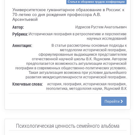
Статья в сборнике трудов конференции
Университетское гуманитарное образование в России: к
70-летию со дня рождения профессора А.В.
Арсентьевой
Автор:
Идрисов Рустем Анатольевич
Рубрика:
Историческая география в ретроспективе и перспективе
научных исследований
Аннотация:
В статье рассмотрены основные подходы к
методологии исторической географии,
сформулированные выдающимся представителем
отечественной научной школы В.К. Яцунским. Автором
предполагается возможность актуализации исторической
географии в современных общественно-политических условиях.
Такая актуализация возможна при условии дальнейшего
развития междисциплинарности исторической географии.
Ключевые слова:
история, география, историческая география,
геополитика, методология науки, Яцунский В.К
Перейти
Психологическая ценность семейного альбома