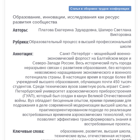
Статья в сборнике трудов конференции
Образование, инновации, исследования как ресурс
развития сообщества
Авторы:
Платова Екатерина Эдуардовна, Шапиро Светлана
Викторовна
Рубрика:
Образовательный процесс в высшей профессиональной
школе
Аннотация:
Санкт-Петербург – мощнейший военно-
экономический форпост на Балтийском море и
Северо-Западе России. Весь исторический путь города
неразрывно связан с развитием образования, без которого
невозможно наращивание экономического и военного
потенциала страны. В настоящее время в городе более 80
учреждений высшего образования, обучающих почти 450 тысяч
студентов. Среди технических вузов заметную роль играет Санкт-
Петербургский университет аэрокосмического приборостроения
(ГУАП), который был создан в канун Великой Отечественной
войны. Вуз обладает бесценным опытом, яркими примерами для
подражания в деле современной модернизации высшей школы, в
практикоориентированном подходе по реализации
востребованных временем аэрокосмических технологий, что
позволяет эффективно трансформировать знания в
востребованные проекты.
Ключевые слова:
образование, развитие, высшая школа,
технические вузы, отечественная история,