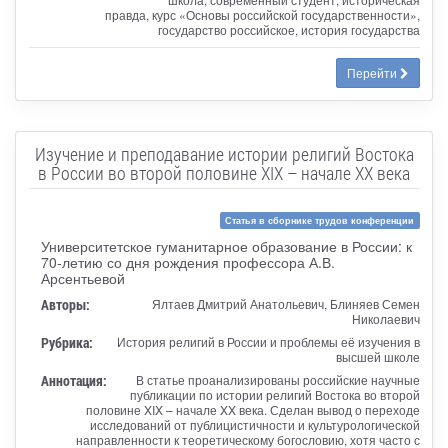
правда, курс «Основы российской государственности»,
государство российское, история государства
Перейти
Изучение и преподавание истории религий Востока
в России во второй половине XIX – начале XX века
Статья в сборнике трудов конференции
Университетское гуманитарное образование в России: к
70-летию со дня рождения профессора А.В.
Арсентьевой
Авторы:
Ялтаев Дмитрий Анатольевич, Блиняев Семен
Николаевич
Рубрика:
История религий в России и проблемы её изучения в
высшей школе
Аннотация:
В статье проанализированы российские научные
публикации по истории религий Востока во второй
половине XIX – начале XX века. Сделан вывод о переходе
исследований от публицистичности и культурологической
направленности к теоретическому богословию, хотя часто с