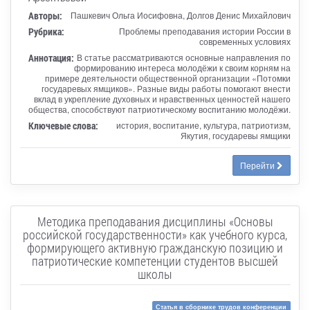
Авторы:
Пашкевич Ольга Иосифовна, Долгов Денис Михайлович
Рубрика:
Проблемы преподавания истории России в
современных условиях
Аннотация:
В статье рассматриваются основные направления по
формированию интереса молодёжи к своим корням на
примере деятельности общественной организации «Потомки
государевых ямщиков». Разные виды работы помогают внести
вклад в укрепление духовных и нравственных ценностей нашего
общества, способствуют патриотическому воспитанию молодёжи.
Ключевые слова:
история, воспитание, культура, патриотизм,
Якутия, государевы ямщики
Перейти
Методика преподавания дисциплины «Основы
российской государственности» как учебного курса,
формирующего активную гражданскую позицию и
патриотические компетенции студентов высшей
школы
Статья в сборнике трудов конференции