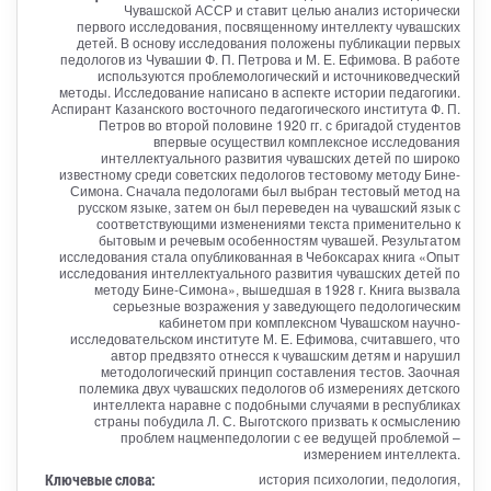
Чувашской АССР и ставит целью анализ исторически
первого исследования, посвященному интеллекту чувашских
детей. В основу исследования положены публикации первых
педологов из Чувашии Ф. П. Петрова и М. Е. Ефимова. В работе
используются проблемологический и источниковедческий
методы. Исследование написано в аспекте истории педагогики.
Аспирант Казанского восточного педагогического института Ф. П.
Петров во второй половине 1920 гг. с бригадой студентов
впервые осуществил комплексное исследования
интеллектуального развития чувашских детей по широко
известному среди советских педологов тестовому методу Бине-
Симона. Сначала педологами был выбран тестовый метод на
русском языке, затем он был переведен на чувашский язык с
соответствующими изменениями текста применительно к
бытовым и речевым особенностям чувашей. Результатом
исследования стала опубликованная в Чебоксарах книга «Опыт
исследования интеллектуального развития чувашских детей по
методу Бине-Симона», вышедшая в 1928 г. Книга вызвала
серьезные возражения у заведующего педологическим
кабинетом при комплексном Чувашском научно-
исследовательском институте М. Е. Ефимова, считавшего, что
автор предвзято отнесся к чувашским детям и нарушил
методологический принцип составления тестов. Заочная
полемика двух чувашских педологов об измерениях детского
интеллекта наравне с подобными случаями в республиках
страны побудила Л. С. Выготского призвать к осмыслению
проблем нацменпедологии с ее ведущей проблемой –
измерением интеллекта.
Ключевые слова:
история психологии, педология,