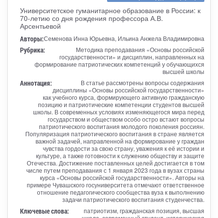
Университетское гуманитарное образование в России: к
70-летию со дня рождения профессора А.В.
Арсентьевой
Авторы:
Семенова Инна Юрьевна, Ильина Анжела Владимировна
Рубрика:
Методика преподавания «Основы российской
государственности» и дисциплин, направленных на
формирование патриотических компетенций у обучающихся
высшей школы
Аннотация:
В статье рассмотрены вопросы содержания
дисциплины «Основы российской государственности»
как учебного курса, формирующего активную гражданскую
позицию и патриотические компетенции студентов высшей
школы. В современных условиях изменяющегося мира перед
государством и обществом особо остро встают вопросы
патриотического воспитания молодого поколения россиян.
Популяризация патриотического воспитания в стране является
важной задачей, направленной на формирование у граждан
чувства гордости за свою страну, уважения к её истории и
культуре, а также готовности к служению обществу и защите
Отечества. Достижение поставленных целей достигается в том
числе путем преподавания с 1 января 2023 года в вузах страны
курса «Основы российской государственности». Авторы на
примере Чувашского госуниверситета отмечают ответственное
отношение педагогического сообщества вуза к выполнению
задачи патриотического воспитания студенчества.
Ключевые слова:
патриотизм, гражданская позиция, высшая
школа, современный студент, историческая