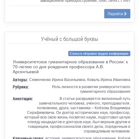
авиационное приборостроение, ЛАИ, ЛИАП, ГУАП
Перейти
Учёный с большой буквы
Статья в сборнике трудов конференции
Университетское гуманитарное образование в России: к
70-летию со дня рождения профессора А.В.
Арсентьевой
Авторы:
Семенченко Ирина Васильевна, Коваль Ирина Ивановна
Рубрика:
Роль личности в развитии университетского
гуманитарного образования
Аннотация:
В статье раскрывается жизненный путь
замечательного человека, учёного, преподавателя,
полковника, друга, наставника – Кобзова Владимира
Серафимовича. Он доктор исторических наук, профессор,
который всю свою жизнь посвятил науке, подготовил целую
плеяду кандидатов и докторов наук, был верным другом и
товарищем, профессионалом своего дела, порядочным и
справедливым человеком.
Ключевые слова:
история, университетское образование, Кобзов