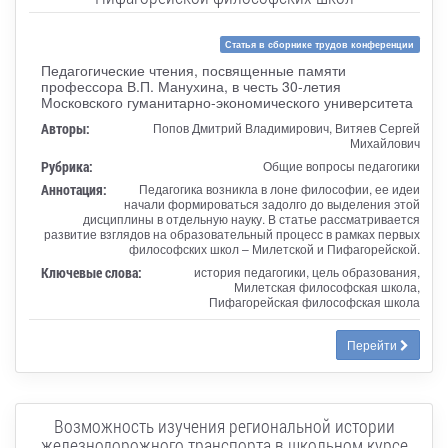
Статья в сборнике трудов конференции
Педагогические чтения, посвященные памяти
профессора В.П. Манухина, в честь 30-летия
Московского гуманитарно-экономического университета
Авторы:
Попов Дмитрий Владимирович, Витяев Сергей
Михайлович
Рубрика:
Общие вопросы педагогики
Аннотация:
Педагогика возникла в лоне философии, ее идеи
начали формироваться задолго до выделения этой
дисциплины в отдельную науку. В статье рассматривается
развитие взглядов на образовательный процесс в рамках первых
философских школ – Милетской и Пифагорейской.
Ключевые слова:
история педагогики, цель образования,
Милетская философская школа,
Пифагорейская философская школа
Перейти
Возможность изучения региональной истории
железнодорожного транспорта в школьном курсе