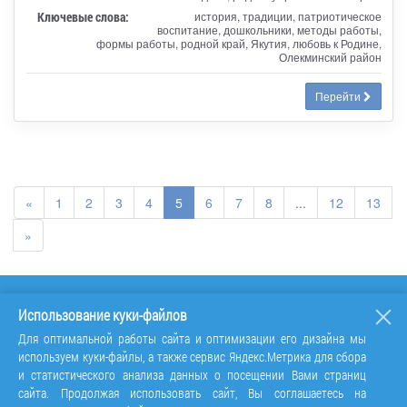
Ключевые слова:
история, традиции, патриотическое
воспитание, дошкольники, методы работы,
формы работы, родной край, Якутия, любовь к Родине,
Олекминский район
Перейти
«
1
2
3
4
5
6
7
8
...
12
13
»
Использование куки-файлов
Для оптимальной работы сайта и оптимизации его дизайна мы
используем куки-файлы, а также сервис Яндекс.Метрика для сбора
и статистического анализа данных о посещении Вами страниц
сайта. Продолжая использовать сайт, Вы соглашаетесь на