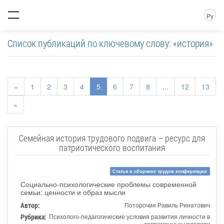
Ру
Список публикаций по ключевому слову: «история»
«
1
2
3
4
5
6
7
8
...
12
13
»
Семейная история трудового подвига – ресурс для
патриотического воспитания
Статья в сборнике трудов конференции
Социально-психологические проблемы современной
семьи: ценности и образ мысли
Автор:
Поторочин Равиль Ринатович
Рубрика:
Психолого-педагогические условия развития личности в
современных условиях