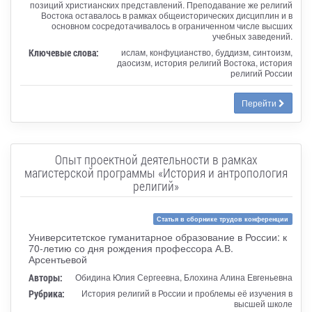
позиций христианских представлений. Преподавание же религий
Востока оставалось в рамках общеисторических дисциплин и в
основном сосредотачивалось в ограниченном числе высших
учебных заведений.
Ключевые слова:
ислам, конфуцианство, буддизм, синтоизм,
даосизм, история религий Востока, история
религий России
Перейти
Опыт проектной деятельности в рамках
магистерской программы «История и антропология
религий»
Статья в сборнике трудов конференции
Университетское гуманитарное образование в России: к
70-летию со дня рождения профессора А.В.
Арсентьевой
Авторы:
Обидина Юлия Сергеевна, Блохина Алина Евгеньевна
Рубрика:
История религий в России и проблемы её изучения в
высшей школе