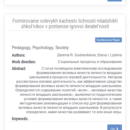
Formirovanie volevykh kachestv lichnosti mladshikh
shkol'nikov v protsesse igrovoi deiatel'nosti
Conference Paper
Pedagogy, Psychology, Society
Authors:
Zarema R. Dushenbieva, Elena I. Lipilina
Work direction:
Социальные процессы и образование
Abstract:
Статья посвящена комплексному исследованию
формирования волевых качеств личности младших
школьников в процессе игровой деятельности. Автором
рассмотрена игровая деятельность, как эффективное средство
формирования волевых качеств личности младших школьников.
Определяется содержание понятий «воля», «волевые качества
личности младших школьников», выявляются педагогические
условия формирования волевых качеств личности, а также
методические рекомендации и список игр для формирования
волевых качеств личности младших школьников. В результате
определено, какие качества развивают те или иные игры.
Keywords:
Go