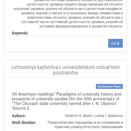
целостности: уровень общего представления об объекте
изучения; уровень знания об объекте как о целостном предмете;
уровень знаний о связях и отношениях между элементами и
компонентами объекта; уровень знаний об объекте как о
составной части системной целостности; уровень знаний об
условиях функционирования и развития объекта.
Keywords:
Go
Lichnostnye kachestva v universitetskom sotsial'nom
prostranstve
Conference Paper
VII Arsentyev readings "Paradigms of university history and
prospects of university studies (for the 50th anniversary of
“The Chuvash state university named after I. N. Ulyanov”
Volume 2
Authors:
Vladimir A. Mukin, Larisa I. Sokolova
Work direction:
Педагогические парадигмы и их отражение в
практике университетского образования