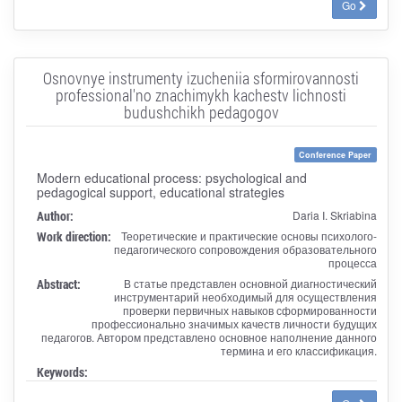
Go
Osnovnye instrumenty izucheniia sformirovannosti
professional'no znachimykh kachestv lichnosti
budushchikh pedagogov
Conference Paper
Modern educational process: psychological and
pedagogical support, educational strategies
Author:
Daria I. Skriabina
Work direction:
Теоретические и практические основы психолого-
педагогического сопровождения образовательного
процесса
Abstract:
В статье представлен основной диагностический
инструментарий необходимый для осуществления
проверки первичных навыков сформированности
профессионально значимых качеств личности будущих
педагогов. Автором представлено основное наполнение данного
термина и его классификация.
Keywords: