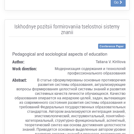
Go
Iskhodnye pozitsii formirovaniia tselostnoi sistemy
znanii
Conference Paper
Pedagogical and sociological aspects of education
Author:
Tatiana V. Kirillova
Work direction:
Модернизация содержания и технологий
профессионального образования
Abstract:
В статье сформулированы основные противоречия
развития системы образования, актуализирующие
вопросы формирования целостной системы знаний и развития
системных качеств личности обучающихся. Качество
образования опирается на иерархию целей, задач, вытекающих
из современного состояния развития системы образования и
требований Федеральных государственных образовательных
стандартов. Автором анализируются интеграция знаний,
эпистемологический, инструментальный, понятийно-
категориальный, структурно-функциональный, аспектный,
теоретический синтез как основа достижения целостности
знаний. Приводятся основные выделенные автором уровни
развития системы знаний в процессе достижения их