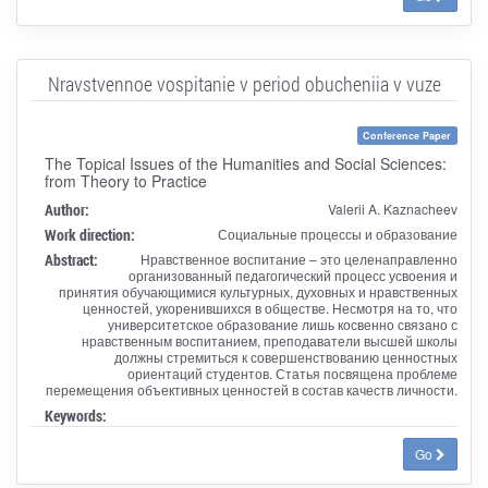
Nravstvennoe vospitanie v period obucheniia v vuze
Conference Paper
The Topical Issues of the Humanities and Social Sciences:
from Theory to Practice
Author:
Valerii A. Kaznacheev
Work direction:
Социальные процессы и образование
Abstract:
Нравственное воспитание – это целенаправленно
организованный педагогический процесс усвоения и
принятия обучающимися культурных, духовных и нравственных
ценностей, укоренившихся в обществе. Несмотря на то, что
университетское образование лишь косвенно связано с
нравственным воспитанием, преподаватели высшей школы
должны стремиться к совершенствованию ценностных
ориентаций студентов. Статья посвящена проблеме
перемещения объективных ценностей в состав качеств личности.
Keywords:
Go