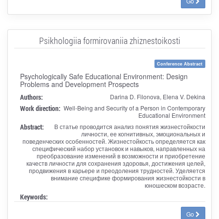
Go
Psikhologiia formirovaniia zhiznestoikosti
Conference Abstract
Psychologically Safe Educational Environment: Design
Problems and Development Prospects
Authors:
Darina D. Filonova, Elena V. Dekina
Work direction:
Well-Being and Security of a Person in Contemporary
Educational Environment
Abstract:
В статье проводится анализ понятия жизнестойкости
личности, ее когнитивных, эмоциональных и
поведенческих особенностей. Жизнестойкость определяется как
специфический набор установок и навыков, направленных на
преобразование изменений в возможности и приобретение
качеств личности для сохранения здоровья, достижения целей,
продвижения в карьере и преодоления трудностей. Уделяется
внимание специфике формирования жизнестойкости в
юношеском возрасте.
Keywords:
Go