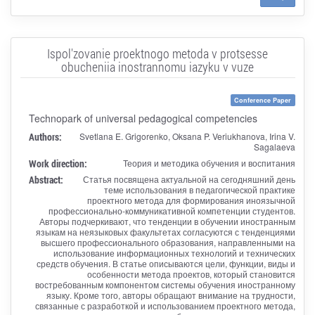
Ispol'zovanie proektnogo metoda v protsesse
obucheniia inostrannomu iazyku v vuze
Conference Paper
Technopark of universal pedagogical competencies
Authors:
Svetlana E. Grigorenko, Oksana P. Veriukhanova, Irina V.
Sagalaeva
Work direction:
Теория и методика обучения и воспитания
Abstract:
Статья посвящена актуальной на сегодняшний день
теме использования в педагогической практике
проектного метода для формирования иноязычной
профессионально-коммуникативной компетенции студентов.
Авторы подчеркивают, что тенденции в обучении иностранным
языкам на неязыковых факультетах согласуются с тенденциями
высшего профессионального образования, направленными на
использование информационных технологий и технических
средств обучения. В статье описываются цели, функции, виды и
особенности метода проектов, который становится
востребованным компонентом системы обучения иностранному
языку. Кроме того, авторы обращают внимание на трудности,
связанные с разработкой и использованием проектного метода,