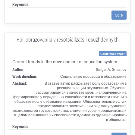
Keywords:
Go
Rol' obrazovaniia v resotsializatsii osuzhdennykh
Conference Paper
Current trends in the development of education system
Author:
Sergei A. Griaznov
Work direction:
Социальные процессы и образование
Abstract:
В статье автор раскрывает роль образования в
ресоциализации осужденных. Обучение
рассматривается в качестве меры, направленной на
формирование у осужденных способности и готовности к жизни в
обществе после отбывания наказания. Образовательные услуги
предоставляются заключенным в целях улучшения
возможностей трудоустройства, снижения уровня рецидивизма и
в целом повышения их способности адекватно функционировать
в обществе.
Keywords: