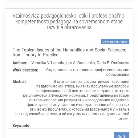
Vzaimosviaz' pedagogicheskoi etiki i professional'noi
kompetentnosti pedagoga na sovremennom etape
razvitiia obrazovaniia
Conference Paper
The Topical Issues of the Humanities and Social Sciences:
from Theory to Practice
Authors:
Veronika V. Lorents, Igor A. Gordienko, Daria E. Denisenko
Work direction:
Содержание и технологии профессионального
образования
Abstract:
В статье авторы рассматривают категории
педагогической этики, выявить проблемные вопросы
профессиональной деятельности педагога, которые
регулируются этическими нормами. Представлены методом
интервьюирования результаты исследования педагогов,
фиксирующее их установки и представления об основных
этических проблемах, с которыми встречается учитель в
повседневной практике, и об актуальных нормах педагогической
этики.
Keywords:
Go