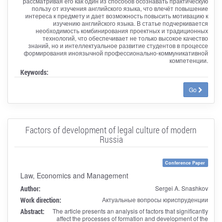
рассматривая его как один из способов осознавать практическую
пользу от изучения английского языка, что влечёт повышение
интереса к предмету и дает возможность повысить мотивацию к
изучению английского языка. В статье подчеркивается
необходимость комбинирования проектных и традиционных
технологий, что обеспечивает не только высокое качество
знаний, но и интеллектуальное развитие студентов в процессе
формирования иноязычной профессионально-коммуникативной
компетенции.
Keywords:
Go
Factors of development of legal culture of modern
Russia
Conference Paper
Law, Economics and Management
Author:
Sergei A. Snashkov
Work direction:
Актуальные вопросы юриспруденции
Abstract:
The article presents an analysis of factors that significantly
affect the processes of formation and development of the