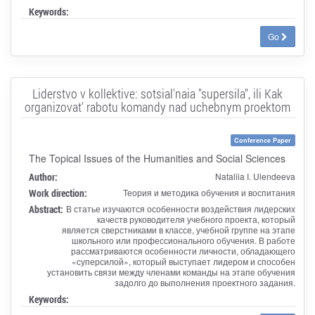
Keywords:
Go
Liderstvo v kollektive: sotsial'naia "supersila", ili Kak
organizovat' rabotu komandy nad uchebnym proektom
Conference Paper
The Topical Issues of the Humanities and Social Sciences
Author:
Nataliia I. Ulendeeva
Work direction:
Теория и методика обучения и воспитания
Abstract:
В статье изучаются особенности воздействия лидерских
качеств руководителя учебного проекта, который
является сверстниками в классе, учебной группе на этапе
школьного или профессионального обучения. В работе
рассматриваются особенности личности, обладающего
«суперсилой», который выступает лидером и способен
установить связи между членами команды на этапе обучения
задолго до выполнения проектного задания.
Keywords: