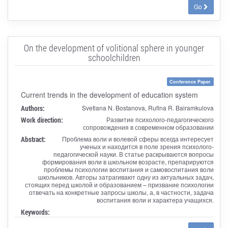
Go
On the development of volitional sphere in younger
schoolchildren
Conference Paper
Current trends in the development of education system
Authors:
Svetlana N. Bostanova, Rufina R. Bairamkulova
Work direction:
Развитие психолого-педагогического
сопровождения в современном образовании
Abstract:
Проблема воли и волевой сферы всегда интересует
ученых и находится в поле зрения психолого-
педагогической науки. В статье раскрываются вопросы
формирования воли в школьном возрасте, препарируются
проблемы психологии воспитания и самовоспитания воли
школьников. Авторы затрагивают одну из актуальных задач,
стоящих перед школой и образованием – призвание психологии
отвечать на конкретные запросы школы, а, в частности, задача
воспитания воли и характера учащихся.
Keywords: