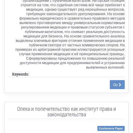
организациями с публичным капиталом. Авторская позиция
строится на том, что судебная система всё чаще прибегает к
медиации, однако существует ряд нерешённых вопросов,
требующих законодательного урегулирования. На основе
формально-юридического и сравнительно-правового методов
выявлено противоречие между универсальным нормативным
регулированием медиации и правовым статусом субъектов с
публичным капиталом, что снижает реальную доступность
медиации для бизнеса. На основе сравнительного анализа
выделены ключевые критерии отличия применения медиации в
публичном секторе от частных коммерческих споров. На
примерах из арбитражной практики иллюстрируются успешные
случаи применения медиации и её принципиальные границы.
Сформулированы предложения по повышению реальной
доступности медиации для предпринимателей и устранению
выявленных коллизий.
Keywords:
Go
Опека и попечительство как институт права и
законодательства
Conference Paper