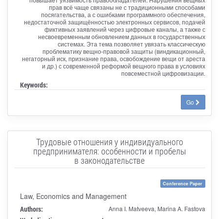
прав всё чаще связаны не с традиционными способами
посягательства, а с ошибками программного обеспечения,
недостаточной защищённостью электронных сервисов, подачей
фиктивных заявлений через цифровые каналы, а также с
несвоевременным обновлением данных в государственных
системах. Эта тема позволяет увязать классическую
проблематику вещно-правовой защиты (виндикационный,
негаторный иск, признание права, освобождение вещи от ареста
и др.) с современной реформой вещного права в условиях
повсеместной цифровизации.
Keywords:
Go
Трудовые отношения у индивидуального
предпринимателя: особенности и пробелы
в законодательстве
Conference Paper
Law, Economics and Management
Authors:
Anna I. Matveeva, Marina A. Fastova