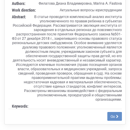
Authors:
Филатова Диана Владимировна, Marina A. Fastova
Work direction:
Актуальные вопросы юриспруденции
Abstract:
В статье проводится комплексный анализ института
уполномоченного по правам ребенка в субъектах
Российской Федерации. Рассматривается эволюция института от
зарождения в отдельных регионах до повсеместного
распространения после принятия Федерального закона №501-
ФЗ от 27 декабря 2018 г., закрепившего основы правового статуса
региональных детских омбудсменов. Особое внимание уделяется
дуализму правового положения: уполномоченный является
должностным лицом, учреждаемым законом субъекта для
обеспечения государственной защиты прав детей, но его
деятельность носит вневедомственный и независимый характер.
Исследуются ключевые полномочия (право посещения органов
власти, образовательных и медицинских учреждений, запроса
сведений, проведения проверок, обращения в суд). На основе
правоприменительной практики выделены проблемы:
недостаточная кадровая и материальная обеспеченность,
отсутствие единых стандартов, конфликт интересов.
Рассмотрены механизмы взаимодействия с федеральным
уполномоченным, прокуратурой и общественными
организациями.
Keywords:
Go