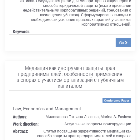
активов. Обсуждаются риски для миноритарных акционеров и
способы юридической защиты (иски о признании
недействительными корпоративных решений, требования о
возмещении убытков). Сформулированы выводы о
необходимости усиления правовых гарантий участников
корпоративных отношений.
Keywords:
Go
Медиация как инструмент защиты прав
предпринимателей: особенности применения
в спорах с участием организаций с публичным
капиталом
Conference Paper
Law, Economics and Management
Authors:
Милованова Татьяна Львовна, Marina A. Fastova
Work direction:
Актуальные вопросы юриспруденции
Abstract:
Статья посвящена эффективности медиации как
способа защиты прав предпринимателей в спорах с