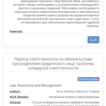
доказывания причинно-следственной связи, анонимность
интернет-среды, необходимость разграничения утверждений о
фактах и оценочных суждений. Обоснована необходимость
законодательного закрепления минимальных и максимальных
пределов компенсации и разработки формализованных
критериев (количество просмотров, охват аудитории, статус
потерпевшего) для обеспечения единообразия судебной
практики.
Keywords:
Go
Переход ответственности по обязательствам
при разделении юридического лица: проблемы
солидарной ответственности
Conference Paper
Law, Economics and Management
Authors:
Ilia A. Smirnov, Marina A. Fastova
Work direction:
Актуальные вопросы юриспруденции
Abstract:
Статья посвящена анализу правового механизма
солидарной ответственности, возникающей при