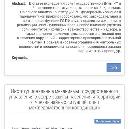
Abstract:
В статье исследуется роль Государственной Думы РФ в
обеспечении конституционных прав и свобод граждан.
На основе анализа Конституции РФ, федеральных законов и
парламентской практики обосновано, что законодательная и
контрольная функции ГД РФ служат правовым механизмом
реализации конституционных прав. Особое внимание уделено
роли комитетов и комиссий в законотворчестве и надзоре, а
также значению парламентских запросов и слушаний для
выявления нарушений и корректировки правоприменительной
практики. Проанализированы ограничения контрольных
полномочий и предложены направления совершенствования
парламентских процедур.
Keywords:
Go
Институциональные механизмы государственного
управления в сфере защиты населения и территорий
от чрезвычайных ситуаций: опыт
межведомственной координации
Conference Paper
Law, Economics and Management