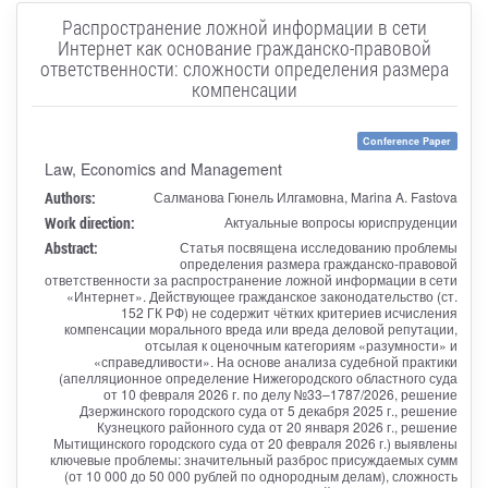
Распространение ложной информации в сети
Интернет как основание гражданско-правовой
ответственности: сложности определения размера
компенсации
Conference Paper
Law, Economics and Management
Authors:
Салманова Гюнель Илгамовна, Marina A. Fastova
Work direction:
Актуальные вопросы юриспруденции
Abstract:
Статья посвящена исследованию проблемы
определения размера гражданско-правовой
ответственности за распространение ложной информации в сети
«Интернет». Действующее гражданское законодательство (ст.
152 ГК РФ) не содержит чётких критериев исчисления
компенсации морального вреда или вреда деловой репутации,
отсылая к оценочным категориям «разумности» и
«справедливости». На основе анализа судебной практики
(апелляционное определение Нижегородского областного суда
от 10 февраля 2026 г. по делу №33–1787/2026, решение
Дзержинского городского суда от 5 декабря 2025 г., решение
Кузнецкого районного суда от 20 января 2026 г., решение
Мытищинского городского суда от 20 февраля 2026 г.) выявлены
ключевые проблемы: значительный разброс присуждаемых сумм
(от 10 000 до 50 000 рублей по однородным делам), сложность