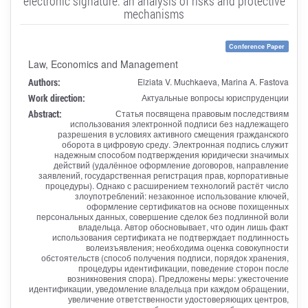
electronic signature: an analysis of risks and protective
mechanisms
Conference Paper
Law, Economics and Management
Authors:
Elziata V. Muchkaeva, Marina A. Fastova
Work direction:
Актуальные вопросы юриспруденции
Abstract:
Статья посвящена правовым последствиям
использования электронной подписи без надлежащего
разрешения в условиях активного смещения гражданского
оборота в цифровую среду. Электронная подпись служит
надежным способом подтверждения юридически значимых
действий (удалённое оформление договоров, направление
заявлений, государственная регистрация прав, корпоративные
процедуры). Однако с расширением технологий растёт число
злоупотреблений: незаконное использование ключей,
оформление сертификатов на основе похищенных
персональных данных, совершение сделок без подлинной воли
владельца. Автор обосновывает, что один лишь факт
использования сертификата не подтверждает подлинность
волеизъявления; необходима оценка совокупности
обстоятельств (способ получения подписи, порядок хранения,
процедуры идентификации, поведение сторон после
возникновения спора). Предложены меры: ужесточение
идентификации, уведомление владельца при каждом обращении,
увеличение ответственности удостоверяющих центров,