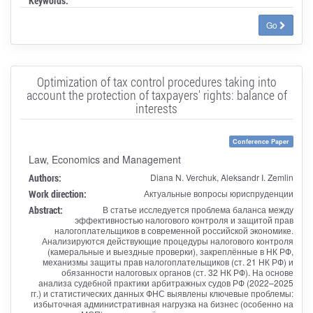
Keywords:
Go
Optimization of tax control procedures taking into
account the protection of taxpayers' rights: balance of
interests
Conference Paper
Law, Economics and Management
Authors:
Diana N. Verchuk, Aleksandr I. Zemlin
Work direction:
Актуальные вопросы юриспруденции
Abstract:
В статье исследуется проблема баланса между
эффективностью налогового контроля и защитой прав
налогоплательщиков в современной российской экономике.
Анализируются действующие процедуры налогового контроля
(камеральные и выездные проверки), закреплённые в НК РФ,
механизмы защиты прав налогоплательщиков (ст. 21 НК РФ) и
обязанности налоговых органов (ст. 32 НК РФ). На основе
анализа судебной практики арбитражных судов РФ (2022–2025
гг.) и статистических данных ФНС выявлены ключевые проблемы:
избыточная административная нагрузка на бизнес (особенно на