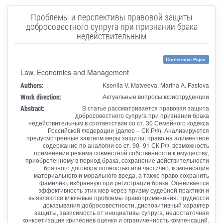
Проблемы и перспективы правовой защиты
добросовестного супруга при признании брака
недействительным
Conference Paper
Law, Economics and Management
Authors:
Kseniia V. Matveeva, Marina A. Fastova
Work direction:
Актуальные вопросы юриспруденции
Abstract:
В статье рассматривается правовая защита
добросовестного супруга при признании брака
недействительным в соответствии со ст. 30 Семейного кодекса
Российской Федерации (далее – СК РФ). Анализируются
предусмотренные законом меры защиты: право на алиментное
содержание по аналогии со ст. 90–91 СК РФ, возможность
применения режима совместной собственности к имуществу,
приобретённому в период брака, сохранение действительности
брачного договора полностью или частично, компенсация
материального и морального вреда, а также право сохранить
фамилию, избранную при регистрации брака. Оценивается
эффективность этих мер через призму судебной практики и
выявляются ключевые проблемы правоприменения: трудности
доказывания добросовестности, диспозитивный характер
защиты, зависимость от инициативы супруга, недостаточная
конкретизация критериев оценки и ограниченность компенсаций.