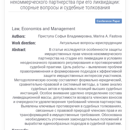
некоммерческого партнерства при его ликвидации:
спорные вопросы и судебные толкования
Conference Paper
Law, Economics and Management
Authors:
Приступа Софья Владимировна, Marina A. Fastova
Work direction:
Актуальные вопросы юриспруденции
Abstract:
В статье исследуются особенности защиты
имущественных прав членов некоммерческого
партнерства на стадии его ликвидации в условиях
неоднозначного правового регулирования и противоречивой
судебной практики. Цель работы – выявление проблем
правоприменения и формирование подходов к эффективной
защите имущественных интересов участников.
Методологическую основу составляют формально-юридический,
сравнительно-правовой и системный методы, а также анализ
судебных актов и правовых позиций высших судебных
инстанций. Особое внимание уделено определению состава
ликвидационной массы, допустимости возврата членских взносов
и очередности удовлетворения требований членов партнерства.
Выявлены ключевые противоречия в судебных толкованиях,
связанные с правовой природой членских прав и их
трансформацией в имущественные требования. Обоснована
необходимость уточнения законодательных положений и
выработки единообразных подходов в судебной практике.