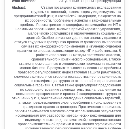
Work direction:
Актуальные вопросы юриспруденции
Abstract:
Статья посвящена комплексному исследованию
трудовых отношений, возникающих у индивидуальных
предпринимателей (ИП) в Российской Федерации, с акцентом на
их особенности, проблемные аспекты и законодательные
пробелы. Рассматривается специфика взаимодействия ИП с
наемными работниками, включая прямой характер управления,
малое число сотрудников и ограниченность социальных
гарантий. Особое внимание уделяется анализу правового
статуса трудовых и гражданско-правовых договоров, выявлению
случаев их некорректного применения и изучению судебной
практики по спорам, возникающим между ИП и работниками. В
работе использованы методы системного анализа,
сравнительного и критического исследования, а также
статистические данные и эмпирические примеры из практики
малого бизнеса. В результате выявлены основные проблемы
правового регулирования: недостаточная защита работников,
сложность контроля со стороны государства, неопределенность
в квалификации трудовых отношений и ограниченные
социальные гарантии. Статья также формулирует предложения
по совершенствованию законодательства, направленные на
повышение прозрачности и правовой защищенности трудовых
отношений у ИП, обеспечение соблюдения социальных гарантий,
а также предотвращение злоупотреблений с использованием
гражданско-правовых договоров. Практическая значимость
работы заключается в возможности использования результатов
исследования для разработки методических рекомендаций для
индивидуальных предпринимателей, совершенствования
правоприменительной практики и повышения эффективности
государственного регулирования малого бизнеса в сфере