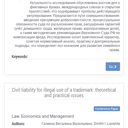
Актуальность исследования обусловлена ростом дел о
фиктивных браках, международных союзах и сокрытии
препятствий, что подчёркивает пробелы действующего
регулирования. Предлагаются пути совершенствования:
введение презумпции добросовестности, процессуальные
обязанности суда по разъяснению прав, расширение гарантий
(учёт домашнего труда, жилищные права, корпоративные доли),
а также методические рекомендации Верховного Суда РФ по
компенсации вреда. Исследование носит комплексный характер,
сочетая нормативный анализ, практику и доктринальные
подходы, что определяет его значение для развития семейного
права.
Keywords:
Go
Civil liability for illegal use of a trademark: theoretical
and practical issues
Conference Paper
Law, Economics and Management
Authors:
Галкина Виталина Васильевна, Dmitrii I. Levshits