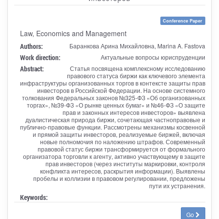
Conference Paper
Law, Economics and Management
Authors:
Баранкова Арина Михайловна, Marina A. Fastova
Work direction:
Актуальные вопросы юриспруденции
Abstract:
Статья посвящена комплексному исследованию
правового статуса биржи как ключевого элемента
инфраструктуры организованных торгов в контексте защиты прав
инвесторов в Российской Федерации. На основе системного
толкования Федеральных законов №325-ФЗ «Об организованных
торгах», №39-ФЗ «О рынке ценных бумаг» и №46-ФЗ «О защите
прав и законных интересов инвесторов» выявлена
дуалистическая природа биржи, сочетающая частноправовые и
публично-правовые функции. Рассмотрены механизмы косвенной
и прямой защиты инвесторов, реализуемые биржей, включая
новые полномочия по наложению штрафов. Современный
правовой статус биржи трансформируется от формального
организатора торговли к агенту, активно участвующему в защите
прав инвесторов (через институты маркировки, контроля
конфликта интересов, раскрытия информации). Выявлены
пробелы и коллизии в правовом регулировании, предложены
пути их устранения.
Keywords:
Go