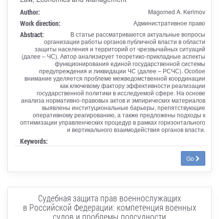
Author:
Magomed A. Kerimov
Work direction:
Административное право
Abstract:
В статье рассматриваются актуальные вопросы
организации работы органов публичной власти в области
защиты населения и территорий от чрезвычайных ситуаций
(далее – ЧС). Автор анализирует теоретико-прикладные аспекты
функционирования единой государственной системы
предупреждения и ликвидации ЧС (далее – РСЧС). Особое
внимание уделяется проблеме межведомственной координации
как ключевому фактору эффективности реализации
государственной политики в исследуемой сфере. На основе
анализа нормативно-правовых актов и эмпирических материалов
выявлены институциональные барьеры, препятствующие
оперативному реагированию, а также предложены подходы к
оптимизации управленческих процедур в рамках горизонтального
и вертикального взаимодействия органов власти.
Keywords:
Go
Судебная защита прав военнослужащих
в Российской Федерации: компетенция военных
судов и проблемы подсудности