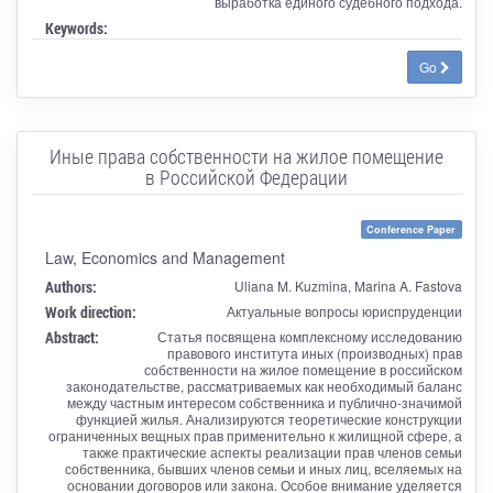
выработка единого судебного подхода.
Keywords:
Go
Иные права собственности на жилое помещение
в Российской Федерации
Conference Paper
Law, Economics and Management
Authors:
Uliana M. Kuzmina, Marina A. Fastova
Work direction:
Актуальные вопросы юриспруденции
Abstract:
Статья посвящена комплексному исследованию
правового института иных (производных) прав
собственности на жилое помещение в российском
законодательстве, рассматриваемых как необходимый баланс
между частным интересом собственника и публично-значимой
функцией жилья. Анализируются теоретические конструкции
ограниченных вещных прав применительно к жилищной сфере, а
также практические аспекты реализации прав членов семьи
собственника, бывших членов семьи и иных лиц, вселяемых на
основании договоров или закона. Особое внимание уделяется