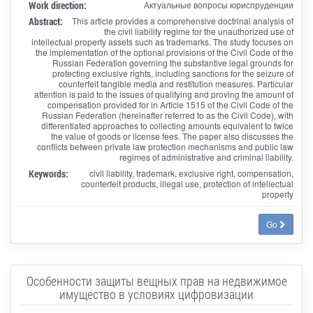
Work direction:
Актуальные вопросы юриспруденции
Abstract:
This article provides a comprehensive doctrinal analysis of
the civil liability regime for the unauthorized use of
intellectual property assets such as trademarks. The study focuses on
the implementation of the optional provisions of the Civil Code of the
Russian Federation governing the substantive legal grounds for
protecting exclusive rights, including sanctions for the seizure of
counterfeit tangible media and restitution measures. Particular
attention is paid to the issues of qualifying and proving the amount of
compensation provided for in Article 1515 of the Civil Code of the
Russian Federation (hereinafter referred to as the Civil Code), with
differentiated approaches to collecting amounts equivalent to twice
the value of goods or license fees. The paper also discusses the
conflicts between private law protection mechanisms and public law
regimes of administrative and criminal liability.
Keywords:
civil liability, trademark, exclusive right, compensation,
counterfeit products, illegal use, protection of intellectual
property
Go
Особенности защиты вещных прав на недвижимое
имущество в условиях цифровизации