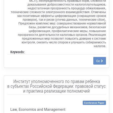
МСП), неопределённость правовых норм, сложности
доказывания добросовестности налогоплательщиков,
недостаточная прозрачность процедур обжалования,
технические сложности электронного взаимодействия. Отмечены
как позитивные эффекты цифровизации (сокращение сроков
проверок), так и риски (утечка данных, технические сбои).
Предложен комплекс мер: совершенствование нормативной
базы, развитие досудебных механизмов, безопасная
цифровизация, профилактические меры, повышение
прозрачности деятельности налоговых органов. Реализация
предложенных мер позволит повысить доверие к системе
контроля, снизить число споров и улучшить собираемость
налогов.
Keywords:
Go
Институт уполномоченного по правам ребенка
в субъектах Российской Федерации: правовой статус
и практика реализации полномочий
Conference Paper
Law, Economics and Management