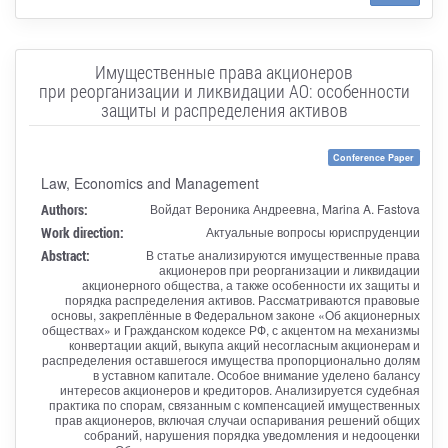
Имущественные права акционеров
при реорганизации и ликвидации АО: особенности
защиты и распределения активов
Conference Paper
Law, Economics and Management
Authors:
Войдат Вероника Андреевна, Marina A. Fastova
Work direction:
Актуальные вопросы юриспруденции
Abstract:
В статье анализируются имущественные права
акционеров при реорганизации и ликвидации
акционерного общества, а также особенности их защиты и
порядка распределения активов. Рассматриваются правовые
основы, закреплённые в Федеральном законе «Об акционерных
обществах» и Гражданском кодексе РФ, с акцентом на механизмы
конвертации акций, выкупа акций несогласным акционерам и
распределения оставшегося имущества пропорционально долям
в уставном капитале. Особое внимание уделено балансу
интересов акционеров и кредиторов. Анализируется судебная
практика по спорам, связанным с компенсацией имущественных
прав акционеров, включая случаи оспаривания решений общих
собраний, нарушения порядка уведомления и недооценки