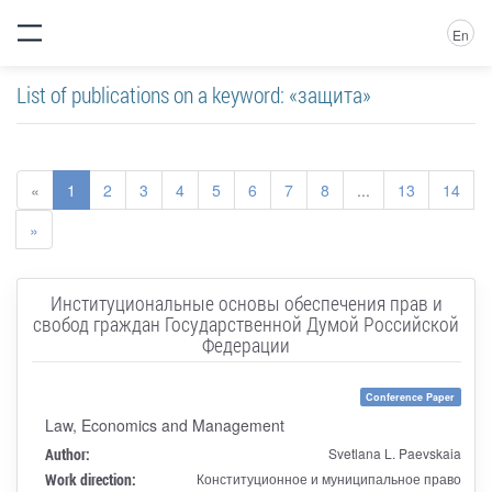
En
List of publications on a keyword: «защита»
«
1
2
3
4
5
6
7
8
...
13
14
»
Институциональные основы обеспечения прав и
свобод граждан Государственной Думой Российской
Федерации
Conference Paper
Law, Economics and Management
Author:
Svetlana L. Paevskaia
Work direction:
Конституционное и муниципальное право