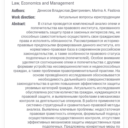
Law, Economics and Management
Authors:
Денисов Владислав Дмитриевич, Marina A. Fastova
Work direction:
Актуальные вопросы юриспруденции
Abstract:
В статье проводится комплексный анализ опеки и
попечительства как правового института, призванного
обеспечивать защиту прав и законных интересов лиц, не
способных самостоятельно осуществлять свои гражданские
права и исполнять обязанности. Рассматриваются историко-
правовые предпосылки формирования данного института, его
нормативно-правовая база в современном российском
законодательстве, а также особенности правового статуса
подопечных и опекунов (попечителей). Особое внимание
уделяется соотношению опеки и попечительства с другими
формами устройства несовершеннолетних и недееспособных
граждан, а также проблемам правоприменительной практики. На
основе проведённого исследования обосновывается
необходимость дальнейшего совершенствования
законодательства в целях повышения эффективности защиты
уязвимых категорий граждан. Актуальность исследования
обусловлена ростом количества граждан, нуждающихся в
правовой защите, и выявленными пробелами в механизмах
контроля за деятельностью опекунов. В работе применяется
системно-структурный и сравнительно-правовой методы
анализа. Выявлены ключевые проблемы: недостаточная
правовая грамотность опекунов, формальный подход к
осуществлению государственного контроля, отсутствие
эффективных механизмов защиты имущественных прав
подопечных. Предложены конкретные меры по