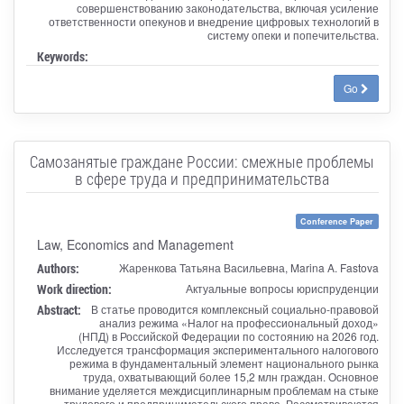
совершенствованию законодательства, включая усиление
ответственности опекунов и внедрение цифровых технологий в
систему опеки и попечительства.
Keywords:
Go
Самозанятые граждане России: смежные проблемы
в сфере труда и предпринимательства
Conference Paper
Law, Economics and Management
Authors:
Жаренкова Татьяна Васильевна, Marina A. Fastova
Work direction:
Актуальные вопросы юриспруденции
Abstract:
В статье проводится комплексный социально-правовой
анализ режима «Налог на профессиональный доход»
(НПД) в Российской Федерации по состоянию на 2026 год.
Исследуется трансформация экспериментального налогового
режима в фундаментальный элемент национального рынка
труда, охватывающий более 15,2 млн граждан. Основное
внимание уделяется междисциплинарным проблемам на стыке
трудового и предпринимательского права. Рассматриваются