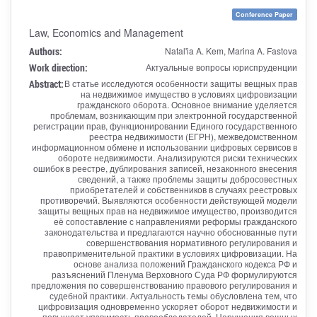
Conference Paper
Law, Economics and Management
Authors:
Natal'ia A. Kem, Marina A. Fastova
Work direction:
Актуальные вопросы юриспруденции
Abstract:
В статье исследуются особенности защиты вещных прав
на недвижимое имущество в условиях цифровизации
гражданского оборота. Основное внимание уделяется
проблемам, возникающим при электронной государственной
регистрации прав, функционировании Единого государственного
реестра недвижимости (ЕГРН), межведомственном
информационном обмене и использовании цифровых сервисов в
обороте недвижимости. Анализируются риски технических
ошибок в реестре, дублирования записей, незаконного внесения
сведений, а также проблемы защиты добросовестных
приобретателей и собственников в случаях реестровых
противоречий. Выявляются особенности действующей модели
защиты вещных прав на недвижимое имущество, производится
её сопоставление с направлениями реформы гражданского
законодательства и предлагаются научно обоснованные пути
совершенствования нормативного регулирования и
правоприменительной практики в условиях цифровизации. На
основе анализа положений Гражданского кодекса РФ и
разъяснений Пленума Верховного Суда РФ формулируются
предложения по совершенствованию правового регулирования и
судебной практики. Актуальность темы обусловлена тем, что
цифровизация одновременно ускоряет оборот недвижимости и
повышает уязвимость правообладателей. Нарушения вещных