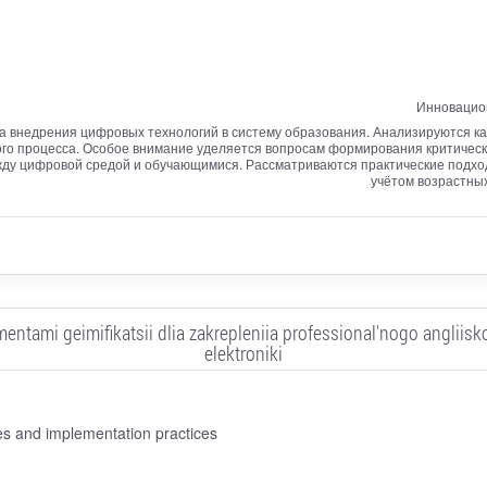
Инновацио
а внедрения цифровых технологий в систему образования. Анализируются как
го процесса. Особое внимание уделяется вопросам формирования критичес
между цифровой средой и обучающимися. Рассматриваются практические подхо
учётом возрастных
entami geimifikatsii dlia zakrepleniia professional'nogo angliisk
elektroniki
ces and implementation practices