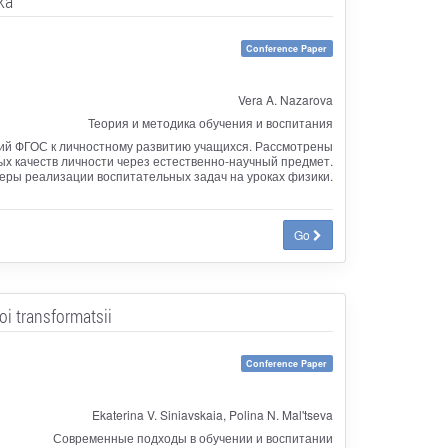
ka
Conference Paper
Vera A. Nazarova
Теория и методика обучения и воспитания
ний ФГОС к личностному развитию учащихся. Рассмотрены
х качеств личности через естественно-научный предмет.
еры реализации воспитательных задач на уроках физики.
Go
i transformatsii
Conference Paper
Ekaterina V. Siniavskaia, Polina N. Mal'tseva
Современные подходы в обучении и воспитании