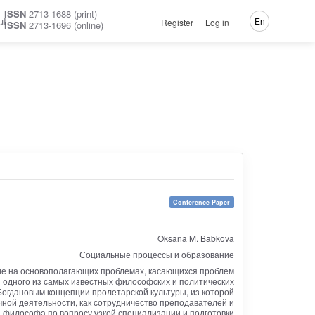
ISSN
2713-1688 (print)
ut
En
Register
Log in
ISSN
2713-1696 (online)
Conference Paper
Oksana M. Babkova
Социальные процессы и образование
ние на основополагающих проблемах, касающихся проблем
ы одного из самых известных философских и политических
огдановым концепции пролетарской культуры, из которой
ной деятельности, как сотрудничество преподавателей и
я философа по вопросу узкой специализации и подготовки