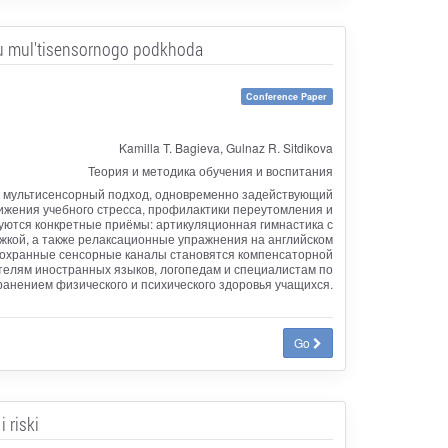
iu mul'tisensornogo podkhoda
Conference Paper
Kamilla T. Bagieva, Gulnaz R. Sitdikova
Теория и методика обучения и воспитания
ез мультисенсорный подход, одновременно задействующий
ижения учебного стресса, профилактики переутомления и
уются конкретные приёмы: артикуляционная гимнастика с
ржкой, а также релаксационные упражнения на английском
 сохранные сенсорные каналы становятся компенсаторной
телям иностранных языков, логопедам и специалистам по
анением физического и психического здоровья учащихся.
Go
 riski