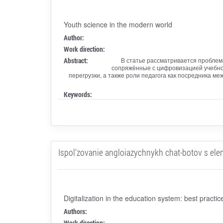
Youth science in the modern world
Author:
Work direction:
Abstract:
В статье рассматривается проблем
сопряжённые с цифровизацией учебно
перегрузки, а также роли педагога как посредника 
Keywords:
Ispol'zovanie angloiazychnykh chat-botov s elem
Digitalization in the education system: best practi
Authors:
Work direction: