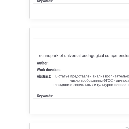
Keywords:
Technopark of universal pedagogical competencie
Author:
Work direction:
Abstract:
В статье представлен анализ воспитательн
числе требованиям ФГОС к личност
гражданско-социальных и культурно-ценностн
Keywords: