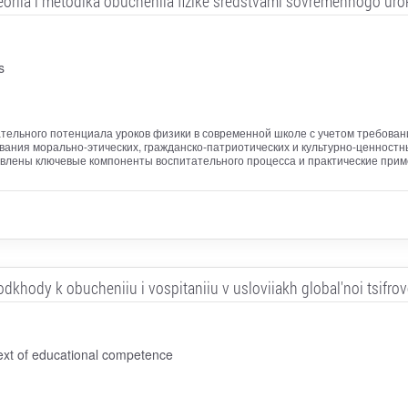
eoriia i metodika obucheniia fizike sredstvami sovremennogo uro
s
ательного потенциала уроков физики в современной школе с учетом требова
ания морально-этических, гражданско-патриотических и культурно-ценностны
влены ключевые компоненты воспитательного процесса и практические прим
khody k obucheniiu i vospitaniiu v usloviiakh global'noi tsifrovo
ext of educational competence