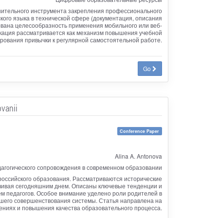
лнительного инструмента закрепления профессионального
кого языка в технической сфере (документация, описания
ована целесообразность применения мобильного или веб-
кация рассматривается как механизм повышения учебной
рования привычки к регулярной самостоятельной работе.
Go
vanii
Conference Paper
Alina A. Antonova
дагогического сопровождения в современном образовании
российского образования. Рассматриваются исторические
анчивая сегодняшним днем. Описаны ключевые тенденции и
 педагогов. Особое внимание уделено роли родителей в
шего совершенствования системы. Статья направлена на
ениях и повышения качества образовательного процесса.