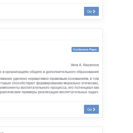
Go
Conference Paper
Vera A. Nazarova
 в организациях общего и дополнительного образования
нимание уделено нормативно-правовым основаниям, в том
которые способствуют формированию морально-этических,
компоненты воспитательного процесса, его потенциал как
практические примеры реализации воспитательных задач.
Go