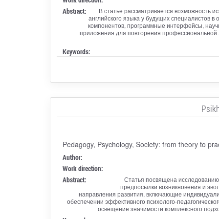
Abstract:
В статье рассматривается возможность и
английского языка у будущих специалистов в 
компонентов, программные интерфейсы, научн
приложения для повторения профессиональной л
Keywords:
Psik
Pedagogy, Psychology, Society: from theory to pra
Author:
Work direction:
Abstract:
Статья посвящена исследованию 
предпосылки возникновения и эвол
направления развития, включающие индивидуали
обеспечении эффективного психолого-педагогическо
освещение значимости комплексного подхо