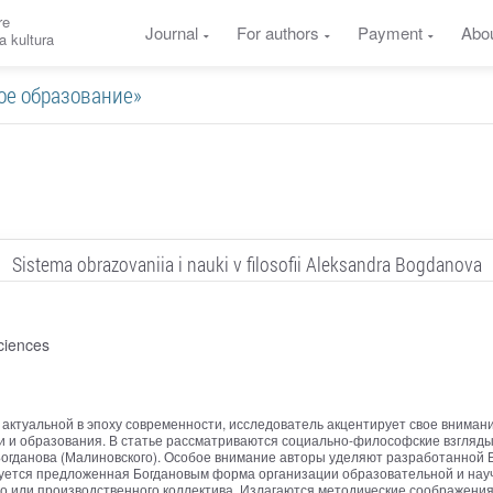
re
Journal
For authors
Payment
Abo
a kultura
нное образование»
Sistema obrazovaniia i nauki v filosofii Aleksandra Bogdanova
ciences
 актуальной в эпоху современности, исследователь акцентирует свое внима
уки и образования. В статье рассматриваются социально-философские взгляд
огданова (Малиновского). Особое внимание авторы уделяют разработанной Б
зуется предложенная Богдановым форма организации образовательной и науч
го или производственного коллектива. Излагаются методические соображени