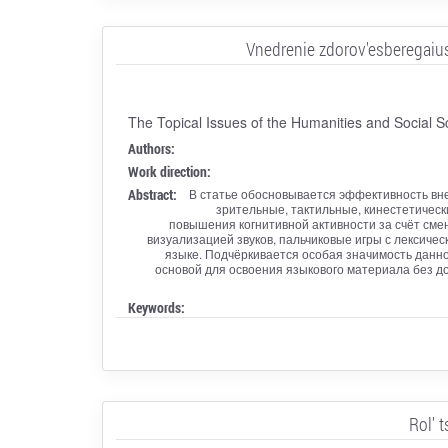
Vnedrenie zdorov'esberegaiu
The Topical Issues of the Humanities and Social S
Authors:
Work direction:
Abstract:
В статье обосновывается эффективность вн
зрительные, тактильные, кинестетичес
повышения когнитивной активности за счёт сме
визуализацией звуков, пальчиковые игры с лексиче
языке. Подчёркивается особая значимость данн
основой для освоения языкового материала без д
Keywords:
Rol' 