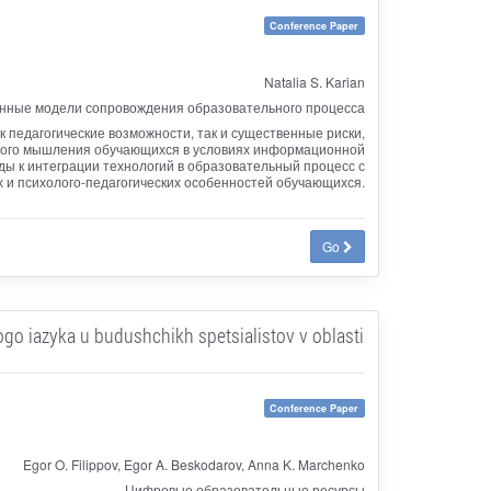
Conference Paper
Natalia S. Karian
нные модели сопровождения образовательного процесса
 педагогические возможности, так и существенные риски,
кого мышления обучающихся в условиях информационной
ды к интеграции технологий в образовательный процесс с
 и психолого-педагогических особенностей обучающихся.
Go
ogo iazyka u budushchikh spetsialistov v oblasti
Conference Paper
Egor O. Filippov, Egor A. Beskodarov, Anna K. Marchenko
Цифровые образовательные ресурсы