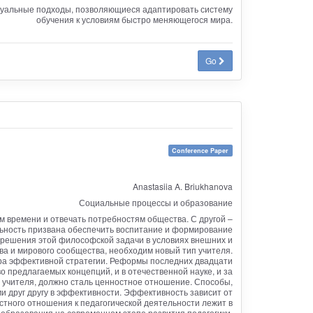
ктуальные подходы, позволяющиеся адаптировать систему
обучения к условиям быстро меняющегося мира.
Go
Conference Paper
Anastasiia A. Briukhanova
Социальные процессы и образование
 времени и отвечать потребностям общества. С другой –
ельность призвана обеспечить воспитание и формирование
я решения этой философской задачи в условиях внешних и
ва и мирового сообщества, необходим новый тип учителя.
ора эффективной стратегии. Реформы последних двадцати
 предлагаемых концепций, и в отечественной науке, и за
 учителя, должно сталь ценностное отношение. Способы,
 друг другу в эффективности. Эффективность зависит от
тного отношения к педагогической деятельности лежит в
образования на современном этапе развития педагогики.