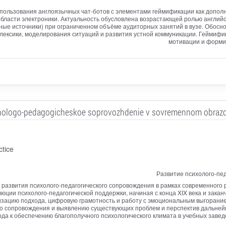
спользования англоязычных чат-ботов с элементами геймификации как допо
области электроники. Актуальность обусловлена возрастающей ролью английс
ые источники) при ограниченном объёме аудиторных занятий в вузе. Обосн
ексики, моделирования ситуаций и развития устной коммуникации. Геймифи
мотивации и форми
hologo-pedagogicheskoe soprovozhdenie v sovremennom obrazo
ctice
Развитие психолого-пе
развития психолого-педагогического сопровождения в рамках современного 
юции психолого-педагогической поддержки, начиная с конца XIX века и зак
зацию подхода, цифровую грамотность и работу с эмоциональным выгоранием
го сопровождения и выявлению существующих проблем и перспектив дальней
да к обеспечению благополучного психологического климата в учебных завед