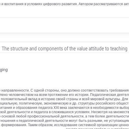
я и воспитания в условиях цифрового развития. Автором рассматриваются а
The structure and components of the value attitude to teaching
ging
направленности. С одной стороны, оно должно соответствовать требованиям
плено человечеством на всем протяжении его истории. Педагогическая деят
 положительный вклад в историю своей страны и всей мировой культуры. Дл
оциальную, политическую, экономическую и др. структуры российского общест
итания и образования педагога XXI века заключаются в необходимости выб
ой деятельности и педагога в сложившихся условиях. Несмотря на множество
о основой любой профессиональной деятельности, а тем более деятельности
ошения к педагогической деятельности могут быть разными, не уступающими
а формирования. Таким образом, исследование системной организации ценнос
основе решения глобальных проблем 