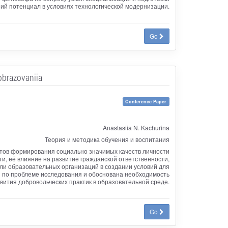
ий потенциал в условиях технологической модернизации.
Go
obrazovaniia
Conference Paper
Anastasiia N. Kachurina
Теория и методика обучения и воспитания
нтов формирования социально значимых качеств личности
, её влияние на развитие гражданской ответственности,
ли образовательных организаций в создании условий для
ы по проблеме исследования и обоснована необходимость
вития добровольческих практик в образовательной среде.
Go