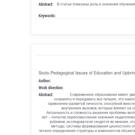
Abstract:
В статье показаны роль и значение обучени
Keywords:
Socio-Pedagogical Issues of Education and Upbrin
Author:
Work direction:
Abstract:
Современное образование имеет две 
сохранять и передавать все лучшее, что нако
гармонично-развитой личности, способной внести
внутренних вызовов, которые влияют на с
Актуальность и сложность решения проблемы восп
лет – попытка переосмысления значения педагогическ
рубежом, исследователи сходятся во мнении, чт
методы, системы формирования ценностного отн
четкого определения структуры и компонентов объект