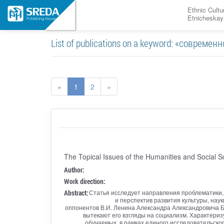
Ethnic Cultu
Etnicheskay
List of publications on a keyword: «совреме
«
1
2
»
The Topical Issues of the Humanities and Social S
Author:
Work direction:
Abstract:
Статья исследует направления проблематики,
и перспектив развития культуры, на
оппонентов В.И. Ленина Александра Александровича Б
вытекают его взгляды на социализм. Характери
обучаемых, в рамках единого исследовательско