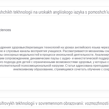
shchikh tekhnologii na urokakh angliiskogo iazyka s pomoshch'
ciences
едрения здоровьесберегающих технологий на уроках английского языка чер
кие и слуховые каналы восприятия учащихся. Рассматриваются механизмы сн
ны сенсорных модальностей в процессе иноязычной деятельности. Анализир
ским сопровождением, динамические паузы с аудио- и кинестетической подде
ого подхода для детей с ограниченными возможностями здоровья, у которых
ополнительной психоэмоциональной нагрузки. Статья адресована преподава
инклюзивному образованию, стремящимся сочетать обучение с сохр
tsifrovykh tekhnologii v sovremennom obrazovanii: vozmozhnosti i