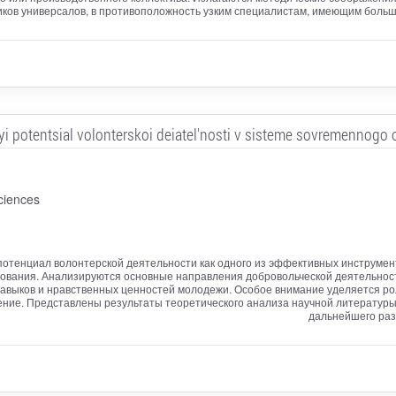
ков универсалов, в противоположность узким специалистам, имеющим больш
nyi potentsial volonterskoi deiatel'nosti v sisteme sovremennogo 
ciences
потенциал волонтерской деятельности как одного из эффективных инструме
ования. Анализируются основные направления добровольческой деятельности
навыков и нравственных ценностей молодежи. Особое внимание уделяется ро
ение. Представлены результаты теоретического анализа научной литератур
дальнейшего раз